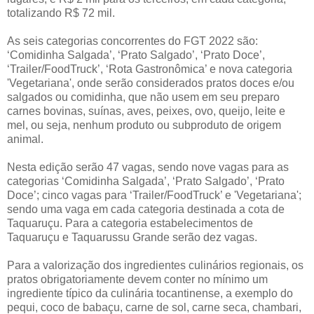
totalizando R$ 72 mil.
As seis categorias concorrentes do FGT 2022 são:
‘Comidinha Salgada’, ‘Prato Salgado’, ‘Prato Doce’,
‘Trailer/FoodTruck’, ‘Rota Gastronômica’ e nova categoria
'Vegetariana', onde serão considerados pratos doces e/ou
salgados ou comidinha, que não usem em seu preparo
carnes bovinas, suínas, aves, peixes, ovo, queijo, leite e
mel, ou seja, nenhum produto ou subproduto de origem
animal.
Nesta edição serão 47 vagas, sendo nove vagas para as
categorias ‘Comidinha Salgada’, ‘Prato Salgado’, ‘Prato
Doce’; cinco vagas para ‘Trailer/FoodTruck’ e 'Vegetariana';
sendo uma vaga em cada categoria destinada a cota de
Taquaruçu. Para a categoria estabelecimentos de
Taquaruçu e Taquarussu Grande serão dez vagas.
Para a valorização dos ingredientes culinários regionais, os
pratos obrigatoriamente devem conter no mínimo um
ingrediente típico da culinária tocantinense, a exemplo do
pequi, coco de babaçu, carne de sol, carne seca, chambari,