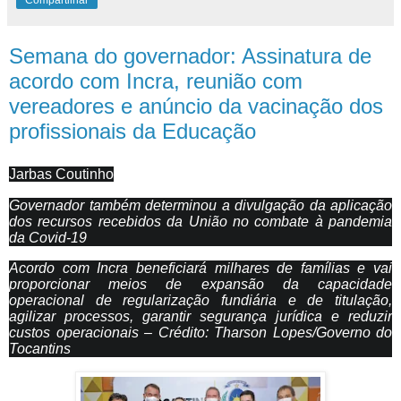
Compartilhar
Semana do governador: Assinatura de
acordo com Incra, reunião com
vereadores e anúncio da vacinação dos
profissionais da Educação
Jarbas Coutinho
Governador também determinou a divulgação da aplicação
dos recursos recebidos da União no combate à pandemia
da Covid-19
Acordo com Incra beneficiará milhares de famílias e vai
proporcionar meios de expansão da capacidade
operacional de regularização fundiária e de titulação,
agilizar processos, garantir segurança jurídica e reduzir
custos operacionais – Crédito: Tharson Lopes/Governo do
Tocantins