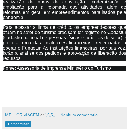
realização de obras de construção, modernização e
ampliação para a retomada das atividades, além de
reformas em geral em empreendimentos paralisados pela
pandemia.
Para acessar a linha de crédito, os empreendedores que
atuam no setor de turismo precisam ter registro no Cadastur
(cadastro nacional de pessoas físicas e jurídicas do setor) e
procurar uma das instituições financeiras credenciadas a
operar o Fungetur. As instituições financeiras, por sua vez,
farão a análise dos pedidos e aprovação da liberação dos
recursos.
Fonte: Assessoria de Imprensa Ministério do Turismo
MELHOR VIAGEM
at
16:51
Nenhum comentário:
Compartilhar