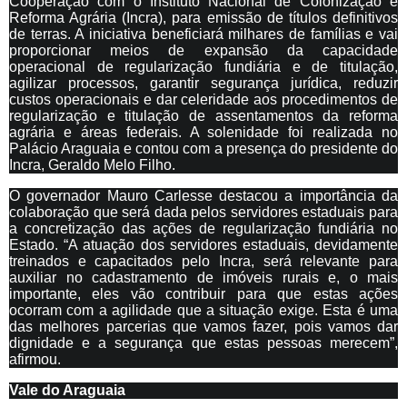
Cooperação com o Instituto Nacional de Colonização e
Reforma Agrária (Incra), para emissão de títulos definitivos
de terras. A iniciativa beneficiará milhares de famílias e vai
proporcionar meios de expansão da capacidade
operacional de regularização fundiária e de titulação,
agilizar processos, garantir segurança jurídica, reduzir
custos operacionais e dar celeridade aos procedimentos de
regularização e titulação de assentamentos da reforma
agrária e áreas federais. A solenidade foi realizada no
Palácio Araguaia e contou com a presença do presidente do
Incra, Geraldo Melo Filho.
O governador Mauro Carlesse destacou a importância da
colaboração que será dada pelos servidores estaduais para
a concretização das ações de regularização fundiária no
Estado. “A atuação dos servidores estaduais, devidamente
treinados e capacitados pelo Incra, será relevante para
auxiliar no cadastramento de imóveis rurais e, o mais
importante, eles vão contribuir para que estas ações
ocorram com a agilidade que a situação exige. Esta é uma
das melhores parcerias que vamos fazer, pois vamos dar
dignidade e a segurança que estas pessoas merecem”,
afirmou.
Vale do Araguaia