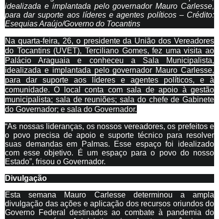
idealizada e implantada pelo governador Mauro Carlesse,
para dar suporte aos líderes e agentes políticos – Crédito:
Esequias Araújo/Governo do Tocantins
Na quarta-feira, 26, o presidente da União dos Vereadores
do Tocantins (UVET), Terciliano Gomes, fez uma visita ao
Palácio Araguaia e conheceu a Sala Municipalista,
idealizada e implantada pelo governador Mauro Carlesse,
para dar suporte aos líderes e agentes políticos, e à
comunidade. O local conta com sala de apoio à gestão
municipalista; sala de reuniões; sala do chefe de Gabinete
do Governador; e sala do Governador.
“As nossas lideranças, os nossos vereadores, os prefeitos e
o povo precisa de apoio e suporte técnico para resolver
suas demandas em Palmas. Esse espaço foi idealizado
com esse objetivo. É um espaço para o povo do nosso
Estado”, frisou o Governador.
Divulgação
Esta semana Mauro Carlesse determinou a ampla
divulgação das ações e aplicação dos recursos oriundos do
Governo Federal destinados ao combate à pandemia do