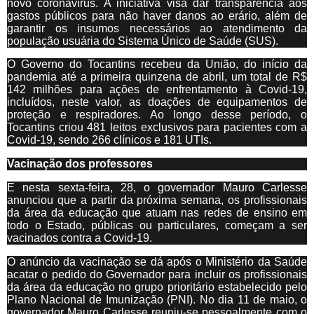
novo coronavírus. A iniciativa visa dar transparência aos
gastos públicos para não haver danos ao erário, além de
garantir os insumos necessários ao atendimento da
população usuária do Sistema Único de Saúde (SUS).
O Governo do Tocantins recebeu da União, do início da
pandemia até a primeira quinzena de abril, um total de R$
142 milhões para ações de enfrentamento à Covid-19,
incluídos, neste valor, as doações de equipamentos de
proteção e respiradores. Ao longo desse período, o
Tocantins criou 481 leitos exclusivos para pacientes com a
Covid-19, sendo 266 clínicos e 181 UTIs.
Vacinação dos professores
E nesta sexta-feira, 28, o governador Mauro Carlesse
anunciou que a partir da próxima semana, os profissionais
da área da educação que atuam nas redes de ensino em
todo o Estado, públicas ou particulares, começam a ser
vacinados contra a Covid-19.
O anúncio da vacinação se dá após o Ministério da Saúde
acatar o pedido do Governador para incluir os profissionais
da área da educação no grupo prioritário estabelecido pelo
Plano Nacional de Imunização (PNI). No dia 11 de maio, o
governador Mauro Carlesse reuniu-se pessoalmente com o