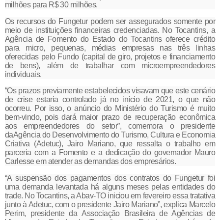
milhões para R$ 30 milhões.
Os recursos do Fungetur podem ser assegurados somente por
meio de instituições financeiras credenciadas. No Tocantins, a
Agência de Fomento do Estado do Tocantins oferece crédito
para micro, pequenas, médias empresas nas três linhas
oferecidas pelo Fundo (capital de giro, projetos e financiamento
de bens), além de trabalhar com microempreendedores
individuais.
“Os prazos previamente estabelecidos visavam que este cenário
de crise estaria controlado já no início de 2021, o que não
ocorreu. Por isso, o anúncio do Ministério do Turismo é muito
bem-vindo, pois dará maior prazo de recuperação econômica
aos empreendedores do setor”, comemora o presidente
daAgência do Desenvolvimento do Turismo, Cultura e Economia
Criativa (Adetuc), Jairo Mariano, que ressalta o trabalho em
parceria com a Fomento e a dedicação do governador Mauro
Carlesse em atender as demandas dos empresários.
“A suspensão dos pagamentos dos contratos do Fungetur foi
uma demanda levantada há alguns meses pelas entidades do
trade. No Tocantins, a Abav-TO iniciou em fevereiro essa tratativa
junto à Adetuc, com o presidente Jairo Mariano”, explica Marcelo
Perim, presidente da Associação Brasileira de Agências de