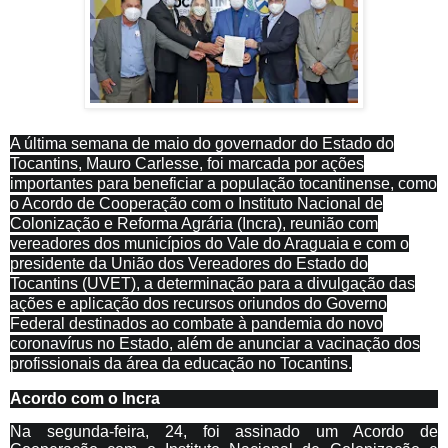
A última semana de maio do governador do Estado do
Tocantins, Mauro Carlesse, foi marcada por ações
importantes para beneficiar a população tocantinense, como
o Acordo de Cooperação com o Instituto Nacional de
Colonização e Reforma Agrária (Incra), reunião com
vereadores dos municípios do Vale do Araguaia e com o
presidente da União dos Vereadores do Estado do
Tocantins (UVET), a determinação para a divulgação das
ações e aplicação dos recursos oriundos do Governo
Federal destinados ao combate à pandemia do novo
coronavírus no Estado, além de anunciar a vacinação dos
profissionais da área da educação no Tocantins.
Acordo com o Incra
Na segunda-feira, 24, foi assinado um Acordo de