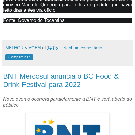
ministro Marcelo Queiroga para reiterar o pedido que havia
feito dias antes via ofício.
Fonte: Governo do Tocantins
MELHOR VIAGEM
at
14:05
Nenhum comentário:
Compartilhar
BNT Mercosul anuncia o BC Food &
Drink Festival para 2022
Novo evento ocorrerá paralelamente à BNT e será aberto ao
público