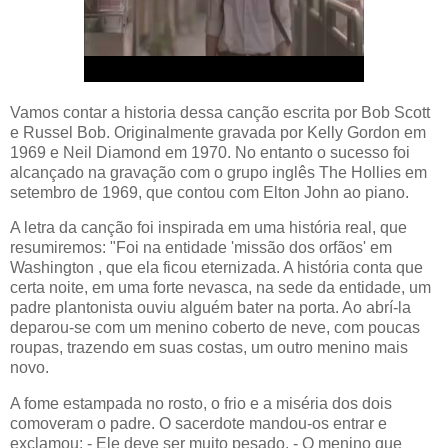
Vamos contar a historia dessa canção escrita por Bob Scott
e Russel Bob. Originalmente gravada por Kelly Gordon em
1969 e Neil Diamond em 1970. No entanto o sucesso foi
alcançado na gravação com o grupo inglês The Hollies em
setembro de 1969, que contou com Elton John ao piano.
A letra da canção foi inspirada em uma história real, que
resumiremos: "Foi na entidade 'missão dos orfãos' em
Washington , que ela ficou eternizada. A história conta que
certa noite, em uma forte nevasca, na sede da entidade, um
padre plantonista ouviu alguém bater na porta. Ao abrí-la
deparou-se com um menino coberto de neve, com poucas
roupas, trazendo em suas costas, um outro menino mais
novo.
A fome estampada no rosto, o frio e a miséria dos dois
comoveram o padre. O sacerdote mandou-os entrar e
exclamou: - Ele deve ser muito pesado. - O menino que