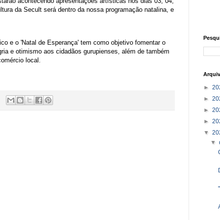
arão acontecendo apresentações artísticas nos dias 03, 04,
ltura da Secult será dentro da nossa programação natalina, e
Pesqu
ico e o 'Natal de Esperança' tem como objetivo fomentar o
legria e otimismo aos cidadãos gurupienses, além de também
comércio local.
Arqui
►
20
►
20
►
20
►
20
▼
20
▼