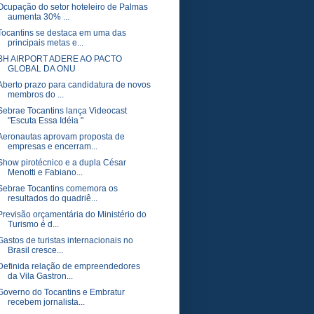
Ocupação do setor hoteleiro de Palmas
aumenta 30% ...
Tocantins se destaca em uma das
principais metas e...
BH AIRPORT ADERE AO PACTO
GLOBAL DA ONU
Aberto prazo para candidatura de novos
membros do ...
Sebrae Tocantins lança Videocast
"Escuta Essa Idéia "
Aeronautas aprovam proposta de
empresas e encerram...
Show pirotécnico e a dupla César
Menotti e Fabiano...
Sebrae Tocantins comemora os
resultados do quadriê...
Previsão orçamentária do Ministério do
Turismo é d...
Gastos de turistas internacionais no
Brasil cresce...
Definida relação de empreendedores
da Vila Gastron...
Governo do Tocantins e Embratur
recebem jornalista...