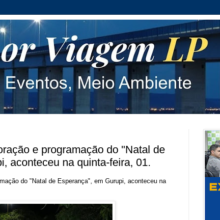
oração e programação do "Natal de
, aconteceu na quinta-feira, 01.
amação do "Natal de Esperança", em Gurupi, aconteceu na