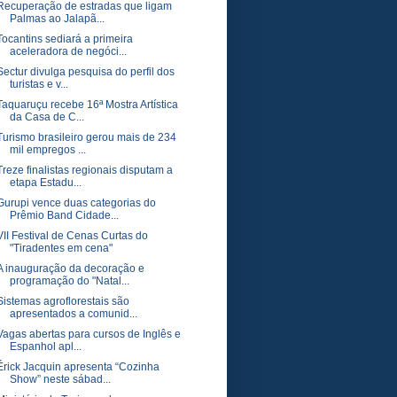
Recuperação de estradas que ligam
Palmas ao Jalapã...
Tocantins sediará a primeira
aceleradora de negóci...
Sectur divulga pesquisa do perfil dos
turistas e v...
Taquaruçu recebe 16ª Mostra Artística
da Casa de C...
Turismo brasileiro gerou mais de 234
mil empregos ...
Treze finalistas regionais disputam a
etapa Estadu...
Gurupi vence duas categorias do
Prêmio Band Cidade...
VII Festival de Cenas Curtas do
"Tiradentes em cena"
A inauguração da decoração e
programação do "Natal...
Sistemas agroflorestais são
apresentados a comunid...
Vagas abertas para cursos de Inglês e
Espanhol apl...
Érick Jacquin apresenta “Cozinha
Show” neste sábad...