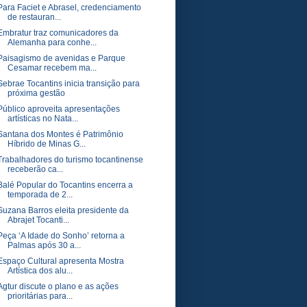
Para Faciet e Abrasel, credenciamento
de restauran...
Embratur traz comunicadores da
Alemanha para conhe...
Paisagismo de avenidas e Parque
Cesamar recebem ma...
Sebrae Tocantins inicia transição para
próxima gestão
Público aproveita apresentações
artísticas no Nata...
Santana dos Montes é Patrimônio
Híbrido de Minas G...
Trabalhadores do turismo tocantinense
receberão ca...
Balé Popular do Tocantins encerra a
temporada de 2...
Suzana Barros eleita presidente da
Abrajet Tocanti...
Peça ‘A Idade do Sonho’ retorna a
Palmas após 30 a...
Espaço Cultural apresenta Mostra
Artística dos alu...
Agtur discute o plano e as ações
prioritárias para...