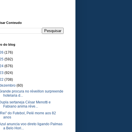
isar Conteudo
vo do blog
26
(176)
25
(592)
24
(676)
23
(924)
22
(708)
dezembro
(60)
Grande procura no réveillon surpreende
hotelaria d...
Dupla sertaneja César Menotti e
Fabiano anima réve...
"Rei" do Futebol, Pelé morre aos 82
anos
Azul anuncia voo direto ligando Palmas
a Belo Hori...