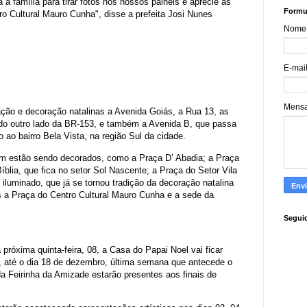
a família para tirar fotos nos nossos painéis e aprecie as
Formul
o Cultural Mauro Cunha", disse a prefeita Josi Nunes
Nome
E-mai
Mens
ção e decoração natalinas a Avenida Goiás, a Rua 13, as
do outro lado da BR-153, e também a Avenida B, que passa
 ao bairro Bela Vista, na região Sul da cidade.
m estão sendo decorados, como a Praça D’ Abadia; a Praça
íblia, que fica no setor Sol Nascente; a Praça do Setor Vila
luminado, que já se tornou tradição da decoração natalina
 a Praça do Centro Cultural Mauro Cunha e a sede da
Segui
próxima quinta-feira, 08, a Casa do Papai Noel vai ficar
h, até o dia 18 de dezembro, última semana que antecede o
a Feirinha da Amizade estarão presentes aos finais de