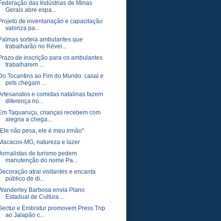
Federação das Indústrias de Minas
Gerais abre espa...
Projeto de inventariação e capacitação
valoriza pa...
Palmas sorteia ambulantes que
trabalharão no Révei...
Prazo de inscrição para os ambulantes
trabalharem ...
Do Tocantins ao Fim do Mundo: casal e
pets chegam ...
Artesanatos e comidas natalinas fazem
diferença no...
Em Taquaruçu, crianças recebem com
alegria a chega...
"Ele não pesa, ele é meu irmão"
Macacos-MG, natureza e lazer
Jornalistas de turismo pedem
manutenção do nome Pa...
Decoração atrai visitantes e encanta
público de di...
Wanderley Barbosa envia Plano
Estadual de Cultura ...
Sectur e Embratur promovem Press Trip
ao Jalapão c...