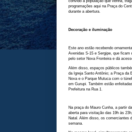
convido a população que venha, traga 
programações aqui na Praça do Centr
durante a abertura.
Decoração e iluminação
Este ano estão recebendo ornamenta
Avenidas S-15 e Sergipe, que ficam 
pelo setor Nova Fronteira e dá acesso
Além disso, espaços públicos també
da Igreja Santo Antônio; a Praça da B
Nova e o Parque Mutuca com o túnel i
em Gurupi. Também estão enfeitadas
Prefeitura na Rua 1.
Na praça do Mauro Cunha, a partir da 
aberta para visitação das 19h às 23
Natal. Além disso, os comerciantes d
semana.