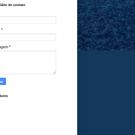
ário de contato
l
*
agem
*
dores