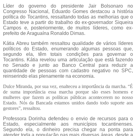
Líder do governo do presidente Jair Bolsonaro no
Congresso Nacional, Eduardo Gomes destacou a história
política do Tocantins, ressaltando todas as melhorias que o
Estado teve a partir do trabalho do ex-governador Siqueira
Campos e, posteriormente, de muitos líderes, como ex-
prefeito de Araguaína Ronaldo Dimas.
Kátia Abreu também ressaltou qualidade de vários líderes
políticos do Estado, enumerando algumas pessoas que,
segundo ela, têm totais condições para governar o
Tocantins. Kátia revelou uma articulação que está fazendo
no Senado e junto ao Banco Central para reduzir a
quantidade de pessoas com cadastro negativo no SPC,
reinserindo elas plenamente na economia.
Dulce Miranda, por sua vez, enalteceu a importância da marcha. “É
de suma importância essa marcha porque são esses homens e
mulheres que fazem as políticas públicas acontecerem no nosso
Estado. Nós da Bancada estamos unidos dando todo suporte aos
gestores”, ressaltou.
Professora Dorinha defendeu o envio de recursos para o
Estado, especialmente aos municípios tocantinenses.
Segundo ela, o dinheiro precisa chegar na ponta para
atender toda a população nas mais diversas áreas, desde a