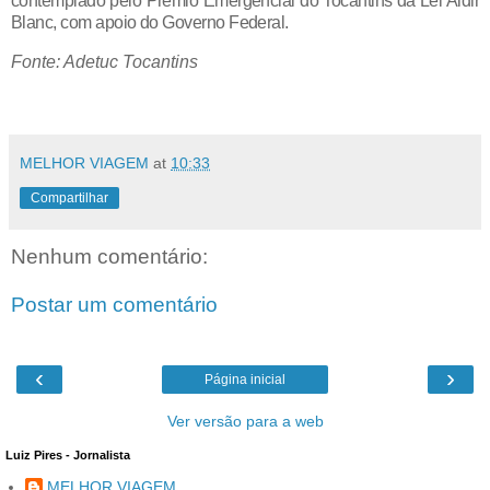
contemplado pelo Prêmio Emergencial do Tocantins da Lei Aldir
Blanc, com apoio do Governo Federal.
Fonte: Adetuc Tocantins
MELHOR VIAGEM
at
10:33
Compartilhar
Nenhum comentário:
Postar um comentário
‹
›
Página inicial
Ver versão para a web
Luiz Pires - Jornalista
MELHOR VIAGEM