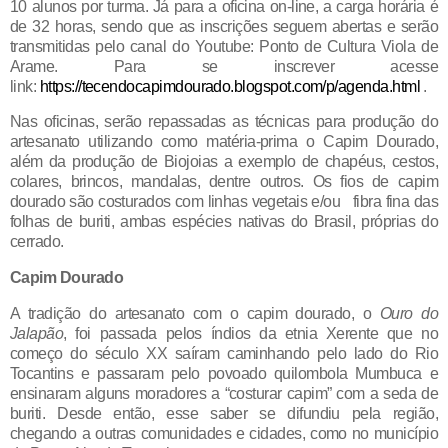
10 alunos por turma. Já para a oficina on-line, a carga horária é
de 32 horas, sendo que as inscrições seguem abertas e serão
transmitidas pelo canal do Youtube: Ponto de Cultura Viola de
Arame. Para se inscrever acesse
link:
https://tecendocapimdourado.blogspot.com/p/agenda.html
.
Nas oficinas, serão repassadas as técnicas para produção do
artesanato utilizando como matéria-prima o Capim Dourado,
além da produção de Biojoias a exemplo de chapéus, cestos,
colares, brincos, mandalas, dentre outros. Os fios de capim
dourado são costurados com linhas vegetais e/ou fibra fina das
folhas de buriti, ambas espécies nativas do Brasil, próprias do
cerrado.
Capim Dourado
A tradição do artesanato com o capim dourado, o
Ouro do
Jalapão
, foi passada pelos índios da etnia Xerente que no
começo do século XX saíram caminhando pelo lado do Rio
Tocantins e passaram pelo povoado quilombola Mumbuca e
ensinaram alguns moradores a “costurar capim” com a seda de
buriti. Desde então, esse saber se difundiu pela região,
chegando a outras comunidades e cidades, como no município