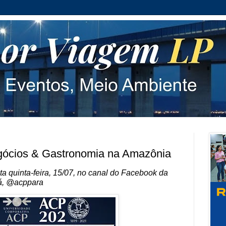
egócios & Gastronomia na Amazônia
ta quinta-feira, 15/07, no canal do Facebook da
á, @acppara