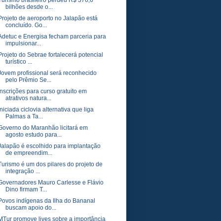
Turismo brasileiro perdeu R$ 376,6
bilhões desde o...
Projeto de aeroporto no Jalapão está
concluído. Go...
Adetuc e Energisa fecham parceria para
impulsionar...
Projeto do Sebrae fortalecerá potencial
turístico ...
Jovem profissional será reconhecido
pelo Prêmio Se...
Inscrições para curso gratuito em
atrativos natura...
Iniciada ciclovia alternativa que liga
Palmas a Ta...
Governo do Maranhão licitará em
agosto estudo para...
Jalapão é escolhido para implantação
de empreendim...
Turismo é um dos pilares do projeto de
integração ...
Governadores Mauro Carlesse e Flávio
Dino firmam T...
Povos indígenas da Ilha do Bananal
buscam apoio do...
MTur promove lives sobre a importância