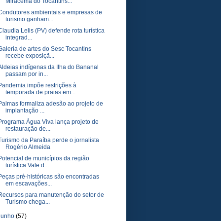
Miracema do Tocantins...
Condutores ambientais e empresas de
turismo ganham...
Claudia Lelis (PV) defende rota turística
integrad...
Galeria de artes do Sesc Tocantins
recebe exposiçã...
Aldeias indígenas da Ilha do Bananal
passam por in...
Pandemia impõe restrições à
temporada de praias em...
Palmas formaliza adesão ao projeto de
implantação ...
Programa Água Viva lança projeto de
restauração de...
Turismo da Paraíba perde o jornalista
Rogério Almeida
Potencial de municípios da região
turística Vale d...
Peças pré-históricas são encontradas
em escavações...
Recursos para manutenção do setor de
Turismo chega...
junho
(57)