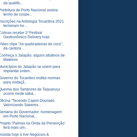
da qualific...
Prefeitura de Porto Nacional assina
termo de coope...
Inscrições na Antologia Tocantina 2021
terminam ho...
Colinas recebe 1º Festival
Gastronômico Delivery hoje
Vídeo clipe “As quebradeiras de coco”,
da cantora ...
Conheça o Jalapão: alguns atrativos de
Mateiros
Municípios do Jalapão se unem para
implantar orden...
Governo do Tocantins institui normas
para visitaçã...
Queima dos Tambores de Taquaruçu
ocorre neste sába...
Oficina “Tecendo Capim Dourado
Valorizando Saberes...
Semana do Governador: homenagem
em Porto Nacional,...
Projeto ‘Palmas na Onda da Prevenção’
terá mais um...
Assista hoje à live Negócios &