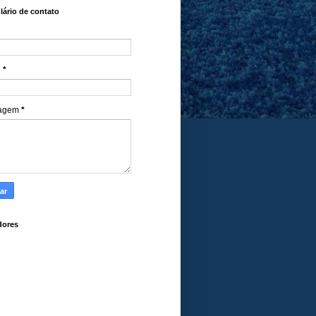
ário de contato
l
*
agem
*
dores