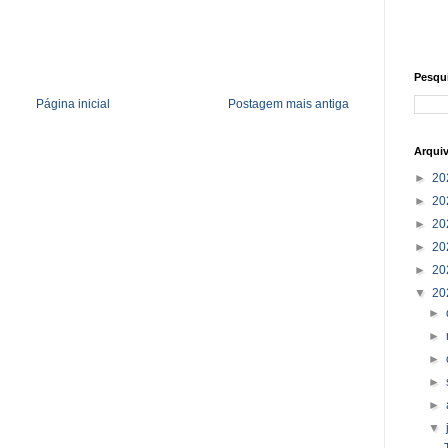
Pesqu
Página inicial
Postagem mais antiga
Arqui
►
20
►
20
►
20
►
20
►
20
▼
20
►
►
►
►
►
▼