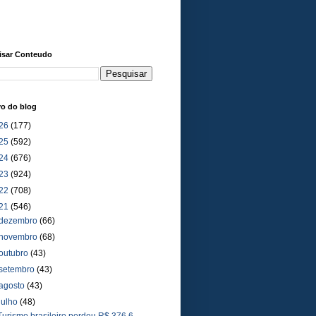
isar Conteudo
vo do blog
26
(177)
25
(592)
24
(676)
23
(924)
22
(708)
21
(546)
dezembro
(66)
novembro
(68)
outubro
(43)
setembro
(43)
agosto
(43)
julho
(48)