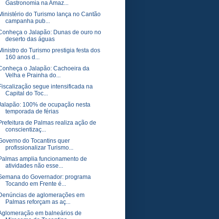
Gastronomia na Amaz...
Ministério do Turismo lança no Cantão
campanha pub...
Conheça o Jalapão: Dunas de ouro no
deserto das águas
Ministro do Turismo prestigia festa dos
160 anos d...
Conheça o Jalapão: Cachoeira da
Velha e Prainha do...
Fiscalização segue intensificada na
Capital do Toc...
Jalapão: 100% de ocupação nesta
temporada de férias
Prefeitura de Palmas realiza ação de
conscientizaç...
Governo do Tocantins quer
profissionalizar Turismo...
Palmas amplia funcionamento de
atividades não esse...
Semana do Governador: programa
Tocando em Frente é...
Denúncias de aglomerações em
Palmas reforçam as aç...
Aglomeração em balneários de