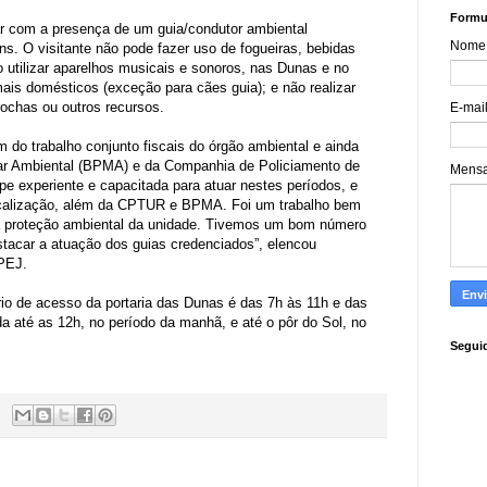
Formul
tar com a presença de um guia/condutor ambiental
Nome
ns. O visitante não pode fazer uso de fogueiras, bebidas
o utilizar aparelhos musicais e sonoros, nas Dunas e no
ais domésticos (exceção para cães guia); e não realizar
 rochas ou outros recursos.
E-mai
 do trabalho conjunto fiscais do órgão ambiental e ainda
litar Ambiental (BPMA) e da Companhia de Policiamento de
Mens
 experiente e capacitada para atuar nestes períodos, e
scalização, além da CPTUR e BPMA. Foi um trabalho bem
 a proteção ambiental da unidade. Tivemos um bom número
stacar a atuação dos guias credenciados”, elencou
PEJ.
rio de acesso da portaria das Dunas é das 7h às 11h e das
a até as 12h, no período da manhã, e até o pôr do Sol, no
Segui