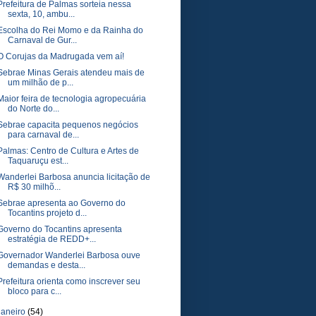
Prefeitura de Palmas sorteia nessa
sexta, 10, ambu...
Escolha do Rei Momo e da Rainha do
Carnaval de Gur...
O Corujas da Madrugada vem aí!
Sebrae Minas Gerais atendeu mais de
um milhão de p...
Maior feira de tecnologia agropecuária
do Norte do...
Sebrae capacita pequenos negócios
para carnaval de...
Palmas: Centro de Cultura e Artes de
Taquaruçu est...
Wanderlei Barbosa anuncia licitação de
R$ 30 milhõ...
Sebrae apresenta ao Governo do
Tocantins projeto d...
Governo do Tocantins apresenta
estratégia de REDD+...
Governador Wanderlei Barbosa ouve
demandas e desta...
Prefeitura orienta como inscrever seu
bloco para c...
janeiro
(54)