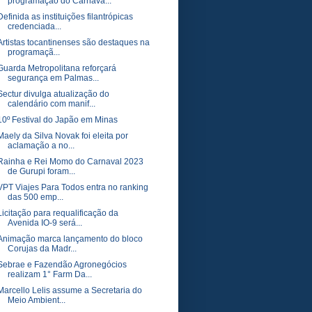
programação do Carnava...
Definida as instituições filantrópicas
credenciada...
Artistas tocantinenses são destaques na
programaçã...
Guarda Metropolitana reforçará
segurança em Palmas...
Sectur divulga atualização do
calendário com manif...
10º Festival do Japão em Minas
Maely da Silva Novak foi eleita por
aclamação a no...
Rainha e Rei Momo do Carnaval 2023
de Gurupi foram...
VPT Viajes Para Todos entra no ranking
das 500 emp...
Licitação para requalificação da
Avenida IO-9 será...
Animação marca lançamento do bloco
Corujas da Madr...
Sebrae e Fazendão Agronegócios
realizam 1° Farm Da...
Marcello Lelis assume a Secretaria do
Meio Ambient...