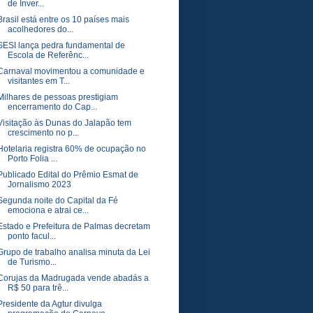
de Inver...
Brasil está entre os 10 países mais
acolhedores do...
SESI lança pedra fundamental de
Escola de Referênc...
Carnaval movimentou a comunidade e
visitantes em T...
Milhares de pessoas prestigiam
encerramento do Cap...
Visitação às Dunas do Jalapão tem
crescimento no p...
Hotelaria registra 60% de ocupação no
Porto Folia ...
Publicado Edital do Prêmio Esmat de
Jornalismo 2023
Segunda noite do Capital da Fé
emociona e atrai ce...
Estado e Prefeitura de Palmas decretam
ponto facul...
Grupo de trabalho analisa minuta da Lei
de Turismo...
Corujas da Madrugada vende abadás a
R$ 50 para trê...
Presidente da Agtur divulga