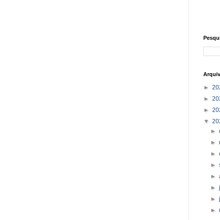
Pesqu
Arqui
►
20
►
20
►
20
▼
20
►
►
►
►
►
►
►
►