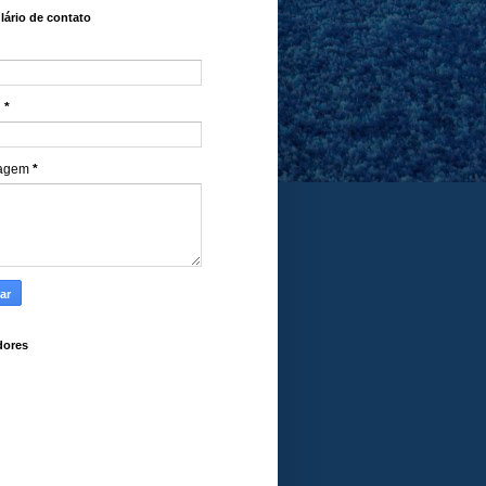
ário de contato
l
*
agem
*
dores