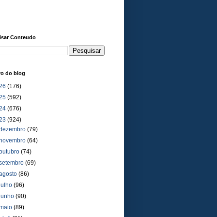
isar Conteudo
vo do blog
26
(176)
25
(592)
24
(676)
23
(924)
dezembro
(79)
novembro
(64)
outubro
(74)
setembro
(69)
agosto
(86)
julho
(96)
junho
(90)
maio
(89)