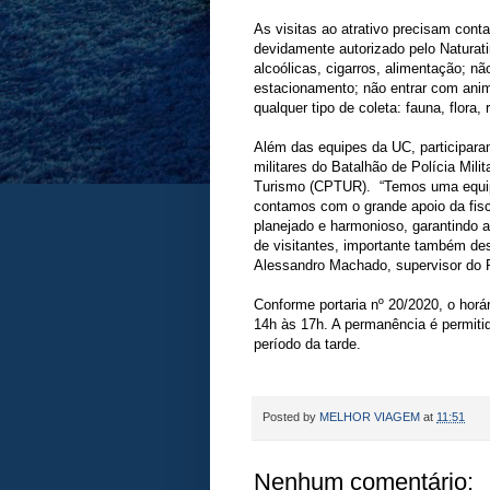
As visitas ao atrativo precisam con
devidamente autorizado pelo Naturati
alcoólicas, cigarros, alimentação; nã
estacionamento; não entrar com anim
qualquer tipo de coleta: fauna, flora,
Além das equipes da UC, participaram
militares do Batalhão de Polícia Mi
Turismo (CPTUR). “Temos uma equipe
contamos com o grande apoio da fi
planejado e harmonioso, garantindo
de visitantes, importante também de
Alessandro Machado, supervisor do 
Conforme portaria nº 20/2020, o horá
14h às 17h. A permanência é permitid
período da tarde.
Posted by
MELHOR VIAGEM
at
11:51
Nenhum comentário: