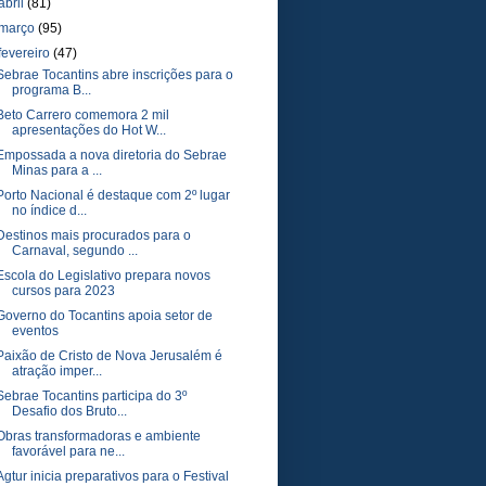
abril
(81)
março
(95)
fevereiro
(47)
Sebrae Tocantins abre inscrições para o
programa B...
Beto Carrero comemora 2 mil
apresentações do Hot W...
Empossada a nova diretoria do Sebrae
Minas para a ...
Porto Nacional é destaque com 2º lugar
no índice d...
Destinos mais procurados para o
Carnaval, segundo ...
Escola do Legislativo prepara novos
cursos para 2023
Governo do Tocantins apoia setor de
eventos
Paixão de Cristo de Nova Jerusalém é
atração imper...
Sebrae Tocantins participa do 3º
Desafio dos Bruto...
Obras transformadoras e ambiente
favorável para ne...
Agtur inicia preparativos para o Festival