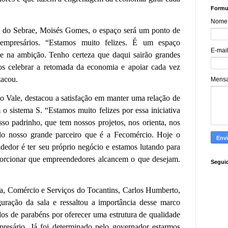
Formul
Nome
 do Sebrae, Moisés Gomes, o espaço será um ponto de
 empresários. “Estamos muito felizes. É um espaço
E-mai
 na ambição. Tenho certeza que daqui sairão grandes
s celebrar a retomada da economia e apoiar cada vez
tacou.
Mens
do Vale, destacou a satisfação em manter uma relação de
o sistema S. “Estamos muito felizes por essa iniciativa
so padrinho, que tem nossos projetos, nos orienta, nos
do nosso grande parceiro que é a Fecomércio. Hoje o
edor é ter seu próprio negócio e estamos lutando para
porcionar que empreendedores alcancem o que desejam.
Segui
ria, Comércio e Serviços do Tocantins, Carlos Humberto,
uração da sala e ressaltou a importância desse marco
odos de parabéns por oferecer uma estrutura de qualidade
presário. Já foi determinado pelo governador estarmos