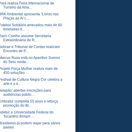
Pará realiza Feira Internacional de
Turismo da Ama...
BRK Ambiental apresenta “Livros nas
Praças ao Ar L...
Futebol Solidário arrecadou mais de 60
toneladas d...
Darci Coelho assume Secretaria
Extraordinária de R...
Sebrae e Tribunal de Contas realizam
Encontro de P...
Marcus Ruas está no Aperitivo Sonoro
do Sesc nesta...
Projeto Força Mulher realiza mais de
450 soluções ...
Festival de Cultura Negra Cor celebra a
arte e a e...
Jalapão: abertas inscrições para
audiências públic...
Embratur completa 55 anos e reforça
promoção do Br...
Adetuc e Universidade Federal do
Tocantins firmam ...
Brasileiros já podem viajar para vários
países