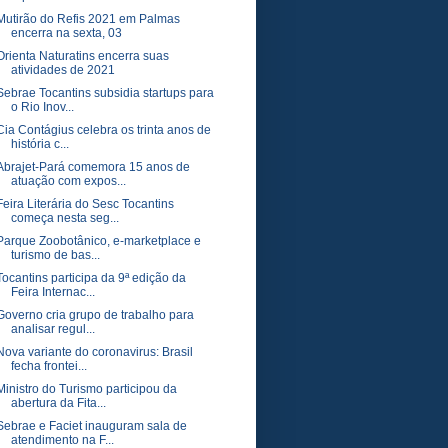
Mutirão do Refis 2021 em Palmas
encerra na sexta, 03
Orienta Naturatins encerra suas
atividades de 2021
Sebrae Tocantins subsidia startups para
o Rio Inov...
Cia Contágius celebra os trinta anos de
história c...
Abrajet-Pará comemora 15 anos de
atuação com expos...
Feira Literária do Sesc Tocantins
começa nesta seg...
Parque Zoobotânico, e-marketplace e
turismo de bas...
Tocantins participa da 9ª edição da
Feira Internac...
Governo cria grupo de trabalho para
analisar regul...
Nova variante do coronavirus: Brasil
fecha frontei...
Ministro do Turismo participou da
abertura da Fita...
Sebrae e Faciet inauguram sala de
atendimento na F...