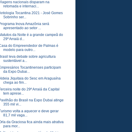
Viagens nacionais disparam na
retomada e internaci...
Antologia Tocantina 2021 - José Gomes
Sobrinho ser...
Programa Inova Amazônia será
apresentado ao setor ...
Matutos da Noite é a grande campeã do
29º Arraiá d...
Casa do Empreendedor de Palmas é
modelo para outro...
Brasil leva debate sobre agricultura
sustentável a...
Empresários Tocantinenses participam
da Expo Dubai...
Aldeia Jiquitaia do Sesc em Araguaína
chega ao fim...
Terceira noite do 29º Arraiá da Capital
tem aprese...
Pavilhão do Brasil na Expo Dubai atinge
355 mil vi...
Turismo volta a aquecer e deve gerar
81,7 mil vaga...
Orla da Graciosa fica ainda mais atrativa
para mor...