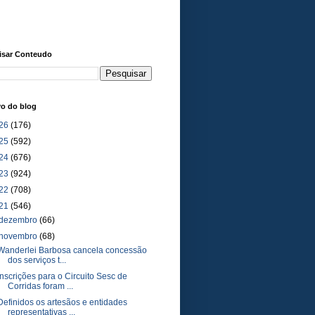
isar Conteudo
vo do blog
26
(176)
25
(592)
24
(676)
23
(924)
22
(708)
21
(546)
dezembro
(66)
novembro
(68)
Wanderlei Barbosa cancela concessão
dos serviços t...
Inscrições para o Circuito Sesc de
Corridas foram ...
Definidos os artesãos e entidades
representativas ...