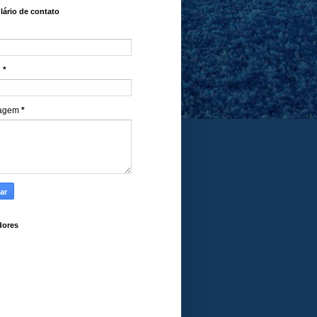
ário de contato
l
*
agem
*
dores