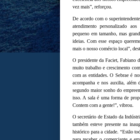
vez mais”, reforçou.
De acordo com o superintendente
atendimento personalizado aos
pequeno em tamanho, mas grande
ideias. Com esse espaço queremo
mais o nosso comércio local”, des
O presidente da Faciet, Fabiano 
muito trabalho e crescimento com 
com as entidades. O Sebrae é nos
acompanha e nos auxilia, além 
segundo maior sonho do empreend
isso. A sala é uma forma de pro
Contem com a gente!”, vibrou.
O secretário de Estado da Indúst
também esteve presente na inaug
histórico para a cidade. “Estão t
para receber o comerciante e em