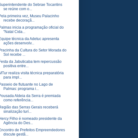
Superintendente do Sebrae Tocantins
se reúne com o...
Pela primeira vez, Museu Palacinho
recebe decoraçã...
Palmas inicia a programação oficial do
"Natal Cida...
Equipe técnica da Adetuc apresenta
ações desenvolv...
Pracinha da Cultura do Setor Morada do
Sol recebe ...
Festa da Jabuticaba tem repercussão
positiva entre...
MTur realiza visita técnica preparatória
para impl...
Passeio de flutuante no Lago de
Palmas: programa i...
Pousada Aldeia da Serra é premiada
como referência...
Região das Serras Gerais receberá
sinalização turí...
Hercy Filho é nomeado presidente da
Agência do Des...
Encontro de Prefeitos Empreendedores
discute gestã...