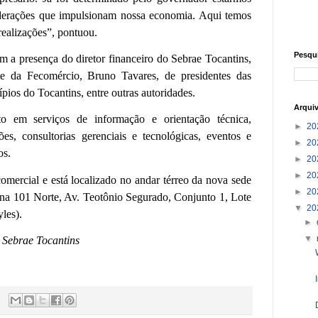
derações que impulsionam nossa economia. Aqui temos
ealizações”, pontuou.
Pesqu
a presença do diretor financeiro do Sebrae Tocantins,
te da Fecomércio, Bruno Tavares, de presidentes das
ios do Tocantins, entre outras autoridades.
Arqui
o em serviços de informação e orientação técnica,
►
20
es, consultorias gerenciais e tecnológicas, eventos e
►
20
os.
►
20
►
20
omercial e está localizado no andar térreo da nova sede
►
20
 na 101 Norte, Av. Teotônio Segurado, Conjunto 1, Lote
▼
20
yles).
►
▼
 Sebrae Tocantins