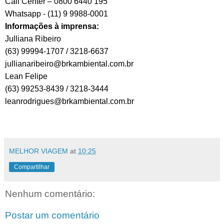
Call Center – 0800 6440 195
Whatsapp - (11) 9 9988-0001
Informações à imprensa:
Julliana Ribeiro
(63) 99994-1707 / 3218-6637
jullianaribeiro@brkambiental.
com.br
Lean Felipe
(63) 99253-8439 / 3218-3444
leanrodrigues@brkambiental.
com.br
MELHOR VIAGEM
at
10:25
Compartilhar
Nenhum comentário:
Postar um comentário