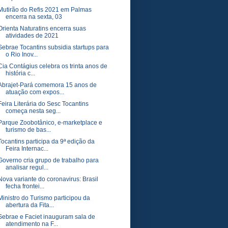
Mutirão do Refis 2021 em Palmas
encerra na sexta, 03
Orienta Naturatins encerra suas
atividades de 2021
Sebrae Tocantins subsidia startups para
o Rio Inov...
Cia Contágius celebra os trinta anos de
história c...
Abrajet-Pará comemora 15 anos de
atuação com expos...
Feira Literária do Sesc Tocantins
começa nesta seg...
Parque Zoobotânico, e-marketplace e
turismo de bas...
Tocantins participa da 9ª edição da
Feira Internac...
Governo cria grupo de trabalho para
analisar regul...
Nova variante do coronavirus: Brasil
fecha frontei...
Ministro do Turismo participou da
abertura da Fita...
Sebrae e Faciet inauguram sala de
atendimento na F...