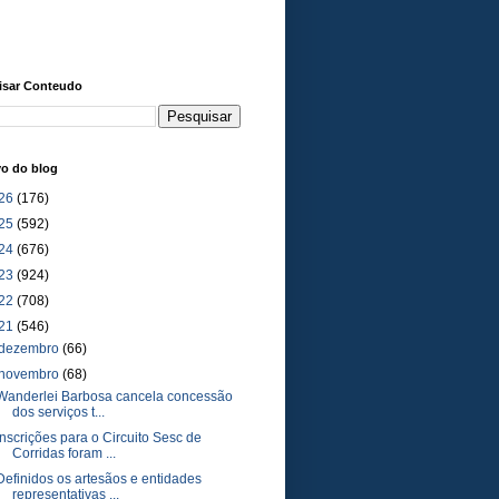
isar Conteudo
vo do blog
26
(176)
25
(592)
24
(676)
23
(924)
22
(708)
21
(546)
dezembro
(66)
novembro
(68)
Wanderlei Barbosa cancela concessão
dos serviços t...
Inscrições para o Circuito Sesc de
Corridas foram ...
Definidos os artesãos e entidades
representativas ...