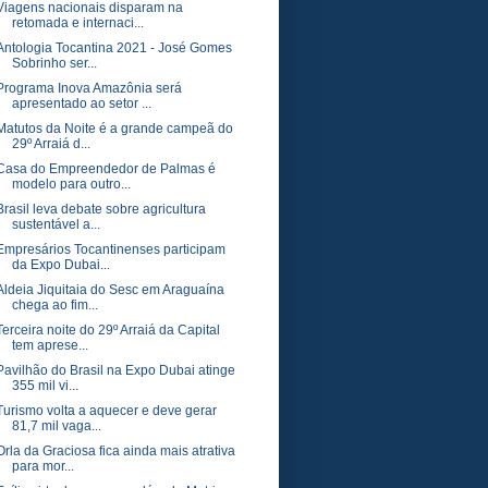
Viagens nacionais disparam na
retomada e internaci...
Antologia Tocantina 2021 - José Gomes
Sobrinho ser...
Programa Inova Amazônia será
apresentado ao setor ...
Matutos da Noite é a grande campeã do
29º Arraiá d...
Casa do Empreendedor de Palmas é
modelo para outro...
Brasil leva debate sobre agricultura
sustentável a...
Empresários Tocantinenses participam
da Expo Dubai...
Aldeia Jiquitaia do Sesc em Araguaína
chega ao fim...
Terceira noite do 29º Arraiá da Capital
tem aprese...
Pavilhão do Brasil na Expo Dubai atinge
355 mil vi...
Turismo volta a aquecer e deve gerar
81,7 mil vaga...
Orla da Graciosa fica ainda mais atrativa
para mor...