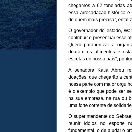
chegamos a 62 toneladas até
essa arrecadação histórica e
de quem mais precisa”, enfati
O governador do estado, Wand
contribuir e presenciar esse at
Quero parabenizar a organi
doaram os alimentos e est
estrelas do nosso país”, pontu
A senadora Kátia Abreu re
doações, que chegarão a cen
nossa parte com maior orgulh
é o exemplo que pode ser seg
na sua empresa, na rua ou ba
uma forte corrente de solidari
O superintendente do Sebrae
reunir ídolos no esporte 
fundamental, o de ajudar o pr