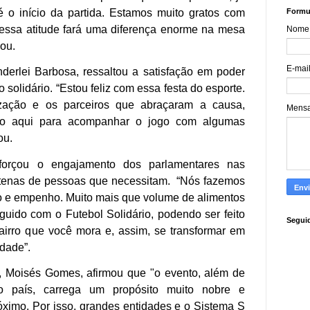
Formul
 o início da partida. Estamos muito gratos com
 essa atitude fará uma diferença enorme na mesa
Nome
zou.
E-mai
erlei Barbosa, ressaltou a satisfação em poder
o solidário. “Estou feliz com essa festa do esporte.
zação e os parceiros que abraçaram a causa,
Mens
ão aqui para acompanhar o jogo com algumas
ou.
forçou o engajamento dos parlamentares nas
tenas de pessoas que necessitam. “Nós fazemos
o e empenho. Muito mais que volume de alimentos
uido com o Futebol Solidário, podendo ser feito
Segui
irro que você mora e, assim, se transformar em
edade”.
, Moisés Gomes, afirmou que "o evento, além de
no país, carrega um propósito muito nobre e
óximo. Por isso, grandes entidades e o Sistema S