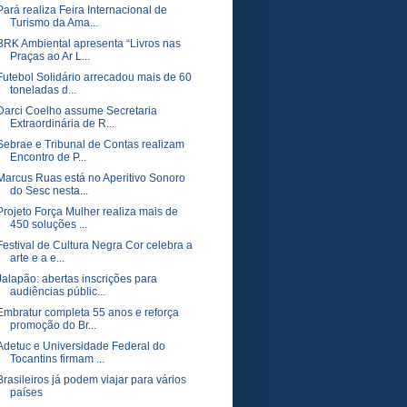
Pará realiza Feira Internacional de
Turismo da Ama...
BRK Ambiental apresenta “Livros nas
Praças ao Ar L...
Futebol Solidário arrecadou mais de 60
toneladas d...
Darci Coelho assume Secretaria
Extraordinária de R...
Sebrae e Tribunal de Contas realizam
Encontro de P...
Marcus Ruas está no Aperitivo Sonoro
do Sesc nesta...
Projeto Força Mulher realiza mais de
450 soluções ...
Festival de Cultura Negra Cor celebra a
arte e a e...
Jalapão: abertas inscrições para
audiências públic...
Embratur completa 55 anos e reforça
promoção do Br...
Adetuc e Universidade Federal do
Tocantins firmam ...
Brasileiros já podem viajar para vários
países