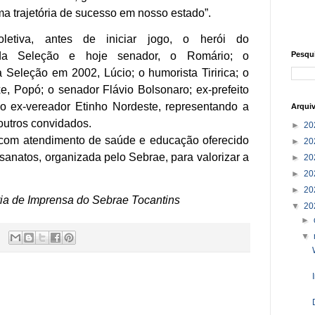
a trajetória de sucesso em nosso estado”.
letiva, antes de iniciar jogo, o herói do
 da Seleção e hoje senador, o Romário; o
Pesqu
eleção em 2002, Lúcio; o humorista Tiririca; o
, Popó; o senador Flávio Bolsonaro; ex-prefeito
o ex-vereador Etinho Nordeste, representando a
Arqui
 outros convidados.
►
20
com atendimento de saúde e educação oferecido
►
20
esanatos, organizada pelo Sebrae, para valorizar a
►
20
►
20
►
20
ia de Imprensa do Sebrae Tocantins
▼
20
►
▼