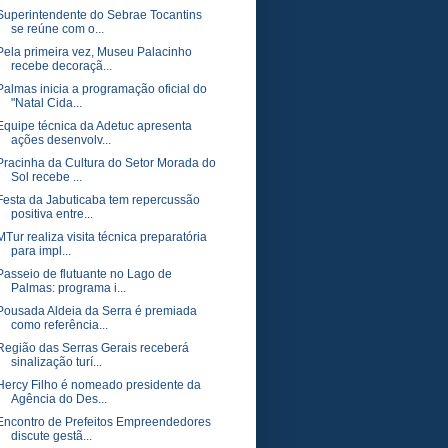
Superintendente do Sebrae Tocantins
se reúne com o...
Pela primeira vez, Museu Palacinho
recebe decoraçã...
Palmas inicia a programação oficial do
"Natal Cida...
Equipe técnica da Adetuc apresenta
ações desenvolv...
Pracinha da Cultura do Setor Morada do
Sol recebe ...
Festa da Jabuticaba tem repercussão
positiva entre...
MTur realiza visita técnica preparatória
para impl...
Passeio de flutuante no Lago de
Palmas: programa i...
Pousada Aldeia da Serra é premiada
como referência...
Região das Serras Gerais receberá
sinalização turí...
Hercy Filho é nomeado presidente da
Agência do Des...
Encontro de Prefeitos Empreendedores
discute gestã...