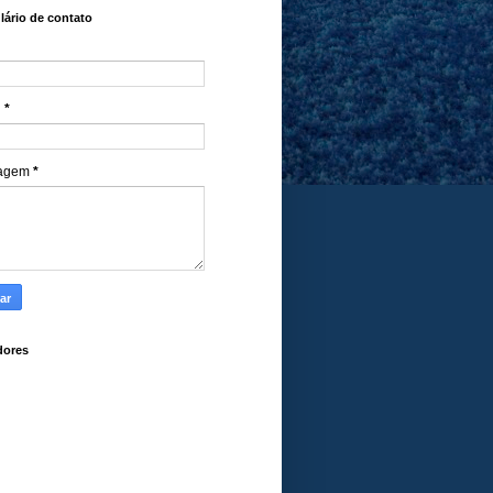
ário de contato
l
*
agem
*
dores