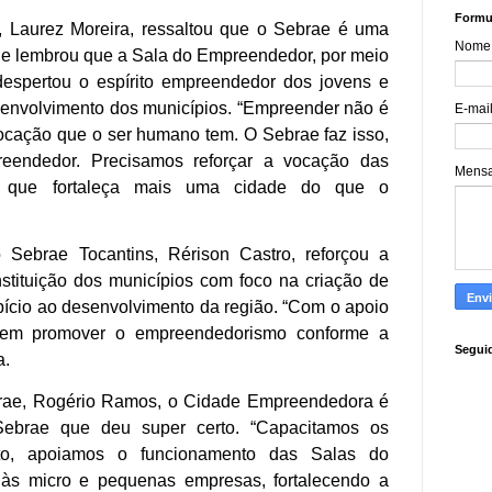
Formul
, Laurez Moreira, ressaltou que o Sebrae é uma
Nome
 Ele lembrou que a Sala do Empreendedor, por meio
espertou o espírito empreendedor dos jovens e
senvolvimento dos municípios. “Empreender não é
E-mai
 vocação que o ser humano tem. O Sebrae faz isso,
preendedor. Precisamos reforçar a vocação das
Mens
que fortaleça mais uma cidade do que o
o Sebrae Tocantins, Rérison Castro, reforçou a
nstituição dos municípios com foco na criação de
ício ao desenvolvimento da região. “Com o apoio
odem promover o empreendedorismo conforme a
Segui
a.
ebrae, Rogério Ramos, o Cidade Empreendedora é
ebrae que deu super certo. “Capacitamos os
to, apoiamos o funcionamento das Salas do
s micro e pequenas empresas, fortalecendo a