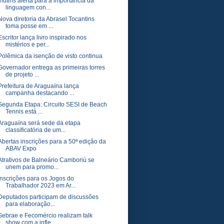
Indtins alerta para a importância da
linguagem con...
Nova diretoria da Abrasel Tocantins
toma posse em ...
Escritor lança livro inspirado nos
mistérios e per...
Polêmica da isenção de visto continua
Governador entrega as primeiras torres
de projeto ...
Prefeitura de Araguaína lança
campanha destacando ...
Segunda Etapa: Circuito SESI de Beach
Tennis está ...
Araguaína será sede da etapa
classificatória de um...
Abertas inscrições para a 50ª edição da
ABAV Expo
Atrativos de Balneário Camboriú se
unem para promo...
Inscrições para os Jogos do
Trabalhador 2023 em Ar...
Deputados participam de discussões
para elaboração...
Sebrae e Fecomércio realizam talk
show com a infle...