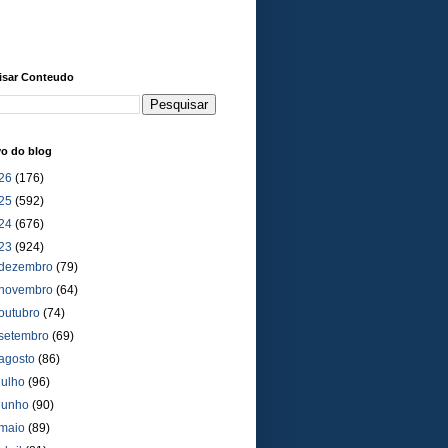
isar Conteudo
vo do blog
26
(176)
25
(592)
24
(676)
23
(924)
dezembro
(79)
novembro
(64)
outubro
(74)
setembro
(69)
agosto
(86)
julho
(96)
junho
(90)
maio
(89)