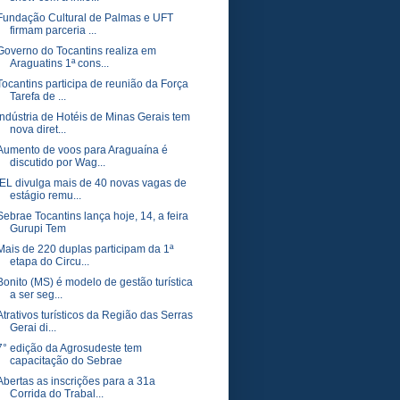
Fundação Cultural de Palmas e UFT
firmam parceria ...
Governo do Tocantins realiza em
Araguatins 1ª cons...
Tocantins participa de reunião da Força
Tarefa de ...
Indústria de Hotéis de Minas Gerais tem
nova diret...
Aumento de voos para Araguaína é
discutido por Wag...
IEL divulga mais de 40 novas vagas de
estágio remu...
Sebrae Tocantins lança hoje, 14, a feira
Gurupi Tem
Mais de 220 duplas participam da 1ª
etapa do Circu...
Bonito (MS) é modelo de gestão turística
a ser seg...
Atrativos turísticos da Região das Serras
Gerai di...
7° edição da Agrosudeste tem
capacitação do Sebrae
Abertas as inscrições para a 31a
Corrida do Trabal...