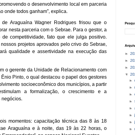
promovendo o desenvolvimento local em parceria
ão onde todos ganham”, explica.
to de Araguaína Wagner Rodrigues frisou que o
Pesqu
ar nesta parceria com o Sebrae. Para o gestor, a
o de competitividade, fato que ele julga positivo.
nossos projetos aprovados pelo crivo do Sebrae,
Arqui
vará qualidade e assertividade na execução das
►
20
►
20
►
20
om o gerente da Unidade de Relacionamento com
▼
20
 Ênio Pinto, o qual destacou o papel dos gestores
►
vimento socioeconômico dos municípios, a partir
►
stimulam a formalização, o crescimento e a
►
 negócios.
►
►
►
ois momentos: capacitação técnica das 8 às 18
►
ae Araguaína e à noite, das 19 às 22 horas, o
►