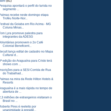
abril
(81)
Pesquisa apontará o perfil do turista no
segmento ...
Palmas recebe neste domingo etapa
Troféu Norte-Nor...
Festival da Goiaba em Rio Acima - MG
Coluna Minas...
Tom Lyra promove palestra para
integrantes da ADESG
Voluntárias promovem o 2o Café
Colonial Beneficent...
Secult lança edital de cadastro no Mapa
Cultural d...
3ª edição do Araguaína para Cristo terá
shows com ...
Inscrições para a SESI Corrida de Rua
do Trabalhad...
Palmas na mira da Rede Hilton Hotels &
Resorts
Araguaína é a mais rápida no tempo de
abertura de ...
2,3 milhões de estrangeiros visitaram o
Brasil no ...
Roberto Pires é reeleito por
unanimidade à presidê...