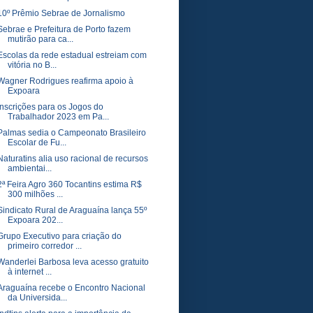
10º Prêmio Sebrae de Jornalismo
Sebrae e Prefeitura de Porto fazem
mutirão para ca...
Escolas da rede estadual estreiam com
vitória no B...
Wagner Rodrigues reafirma apoio à
Expoara
Inscrições para os Jogos do
Trabalhador 2023 em Pa...
Palmas sedia o Campeonato Brasileiro
Escolar de Fu...
Naturatins alia uso racional de recursos
ambientai...
2ª Feira Agro 360 Tocantins estima R$
300 milhões ...
Sindicato Rural de Araguaína lança 55º
Expoara 202...
Grupo Executivo para criação do
primeiro corredor ...
Wanderlei Barbosa leva acesso gratuito
à internet ...
Araguaína recebe o Encontro Nacional
da Universida...