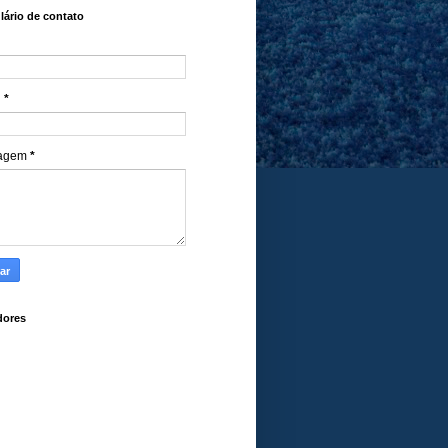
ário de contato
l
*
agem
*
dores