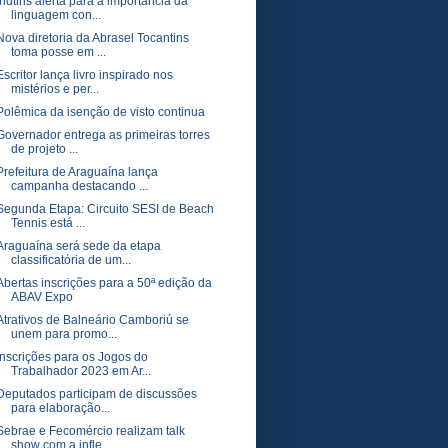
Indtins alerta para a importância da
linguagem con...
Nova diretoria da Abrasel Tocantins
toma posse em ...
Escritor lança livro inspirado nos
mistérios e per...
Polêmica da isenção de visto continua
Governador entrega as primeiras torres
de projeto ...
Prefeitura de Araguaína lança
campanha destacando ...
Segunda Etapa: Circuito SESI de Beach
Tennis está ...
Araguaína será sede da etapa
classificatória de um...
Abertas inscrições para a 50ª edição da
ABAV Expo
Atrativos de Balneário Camboriú se
unem para promo...
Inscrições para os Jogos do
Trabalhador 2023 em Ar...
Deputados participam de discussões
para elaboração...
Sebrae e Fecomércio realizam talk
show com a infle...