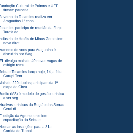
Fundação Cultural de Palmas e UFT
firmam parceria ...
Governo do Tocantins realiza em
Araguatins 1ª cons...
Tocantins participa de reunião da Força
Tarefa de ...
Indústria de Hotéis de Minas Gerais tem
nova diret...
Aumento de voos para Araguaína é
discutido por Wag...
IEL divulga mais de 40 novas vagas de
estágio remu...
Sebrae Tocantins lança hoje, 14, a feira
Gurupi Tem
Mais de 220 duplas participam da 1ª
etapa do Circu...
Bonito (MS) é modelo de gestão turística
a ser seg...
Atrativos turísticos da Região das Serras
Gerai di...
7° edição da Agrosudeste tem
capacitação do Sebrae
Abertas as inscrições para a 31a
Corrida do Trabal...