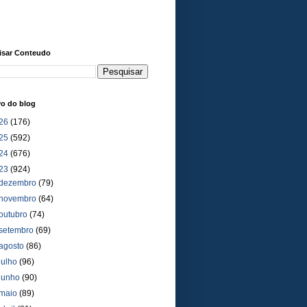
isar Conteudo
vo do blog
26
(176)
25
(592)
24
(676)
23
(924)
dezembro
(79)
novembro
(64)
outubro
(74)
setembro
(69)
agosto
(86)
julho
(96)
junho
(90)
maio
(89)