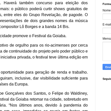
to. Haverá também concurso para eleição dos
Formul
 mais: o público poderá curtir shows gratuitos de
Nome
s, entre eles do Grupo Revelação, de pagode. O
presentações de dois grandes nomes da música
E-mai
 compositor Lô Borges e a banda 14 Bis.
 cidade promove o Festival da Goiaba.
Mens
otivo de orgulho para os rio-acimenses por cerca
a de continuidade do projeto pelo poder público e
niciativa privada, o festival teve última edição em
oportunidade para geração de renda e trabalho.
uiram, inclusive, dar visibilidade suficiente para
Segui
aíses da Europa.
ipe Gonçalves dos Santos,
o Felipe do Waldiney,
estival da Goiaba retomar na cidade, sobretudo em
ária. “Nos últimos anos, devido à pandemia do