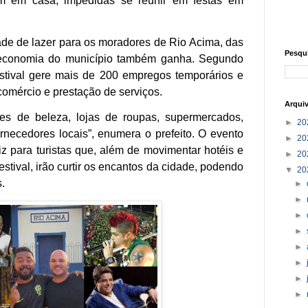
am em casa, impedidas se reunir em festas em
ade de lazer para os moradores de Rio Acima, das
Pesqu
 A economia do município também ganha. Segundo
estival gere mais de 200 empregos temporários e
omércio e prestação de serviços.
Arqui
ões de beleza, lojas de roupas, supermercados,
►
20
ornecedores locais”, enumera o prefeito. O evento
►
20
 para turistas que, além de movimentar hotéis e
►
20
stival, irão curtir os encantos da cidade, podendo
▼
20
.
►
►
►
►
►
►
►
►