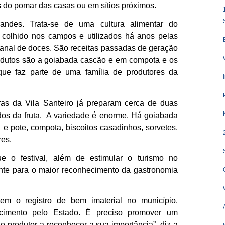
 do pomar das casas ou em sítios próximos.
andes. Trata-se de uma cultura alimentar do
é colhido nos campos e utilizados há anos pelas
sanal de doces. São receitas passadas de geração
odutos são a goiabada cascão e em compota e os
, que faz parte de uma família de produtores da
as da Vila Santeiro já preparam cerca de duas
dos da fruta. A variedade é enorme. Há goiabada
a e pote, compota, biscoitos casadinhos, sorvetes,
ores.
ue o festival, além de estimular o turismo no
ente para o maior reconhecimento da gastronomia
m o registro de bem imaterial no município.
imento pelo Estado. É preciso promover um
o produtor a reconhecer a sua importância”, diz a