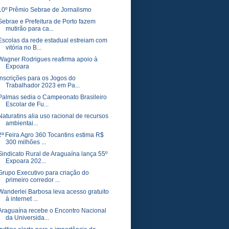
10º Prêmio Sebrae de Jornalismo
Sebrae e Prefeitura de Porto fazem
mutirão para ca...
Escolas da rede estadual estreiam com
vitória no B...
Wagner Rodrigues reafirma apoio à
Expoara
Inscrições para os Jogos do
Trabalhador 2023 em Pa...
Palmas sedia o Campeonato Brasileiro
Escolar de Fu...
Naturatins alia uso racional de recursos
ambientai...
2ª Feira Agro 360 Tocantins estima R$
300 milhões ...
Sindicato Rural de Araguaína lança 55º
Expoara 202...
Grupo Executivo para criação do
primeiro corredor ...
Wanderlei Barbosa leva acesso gratuito
à internet ...
Araguaína recebe o Encontro Nacional
da Universida...