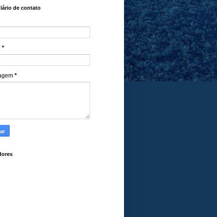
ário de contato
l
*
agem
*
dores