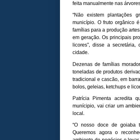
feita manualmente nas árvores
“Não existem plantações gr
município. O fruto orgânico 
famílias para a produção arte
em geração. Os principais pr
licores”, disse a secretária
cidade.
Dezenas de famílias morador
toneladas de produtos deriva
tradicional e cascão, em barr
bolos, geleias, ketchups e lic
Patrícia Pimenta acredita q
munícipio, vai criar um ambi
local.
“O nosso doce de goiaba te
Queremos agora o reconhec
ambiente de negócios e levar 