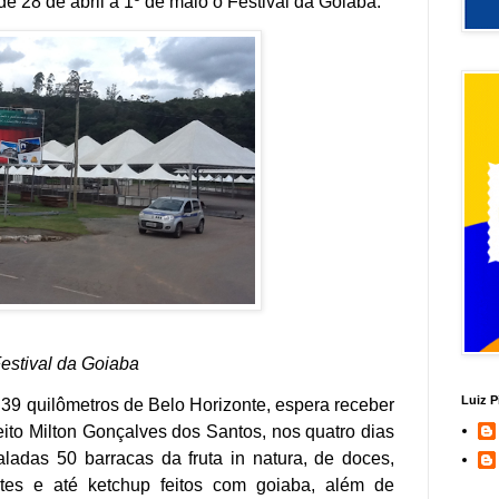
e 28 de abril a 1º de maio o Festival da Goiaba.
estival da Goiaba
Luiz P
 39 quilômetros de Belo Horizonte, espera receber
ito Milton Gonçalves dos Santos, nos quatro dias
taladas 50 barracas da fruta in natura, de doces,
vetes e até ketchup feitos com goiaba, além de