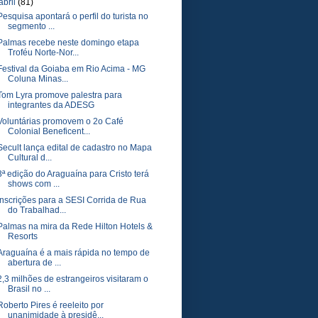
abril
(81)
Pesquisa apontará o perfil do turista no
segmento ...
Palmas recebe neste domingo etapa
Troféu Norte-Nor...
Festival da Goiaba em Rio Acima - MG
Coluna Minas...
Tom Lyra promove palestra para
integrantes da ADESG
Voluntárias promovem o 2o Café
Colonial Beneficent...
Secult lança edital de cadastro no Mapa
Cultural d...
3ª edição do Araguaína para Cristo terá
shows com ...
Inscrições para a SESI Corrida de Rua
do Trabalhad...
Palmas na mira da Rede Hilton Hotels &
Resorts
Araguaína é a mais rápida no tempo de
abertura de ...
2,3 milhões de estrangeiros visitaram o
Brasil no ...
Roberto Pires é reeleito por
unanimidade à presidê...