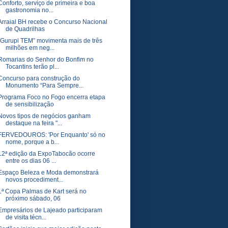
Conforto, serviço de primeira e boa
gastronomia no...
Arraial BH recebe o Concurso Nacional
de Quadrilhas
“Gurupi TEM” movimenta mais de três
milhões em neg...
Romarias do Senhor do Bonfim no
Tocantins terão pl...
Concurso para construção do
Monumento “Para Sempre...
Programa Foco no Fogo encerra etapa
de sensibilização
Novos tipos de negócios ganham
destaque na feira "...
FERVEDOUROS: 'Por Enquanto' só no
nome, porque a b...
12ª edição da ExpoTabocão ocorre
entre os dias 06 ...
Espaço Beleza e Moda demonstrará
novos procediment...
1ª Copa Palmas de Kart será no
próximo sábado, 06
Empresários de Lajeado participaram
de visita técn...