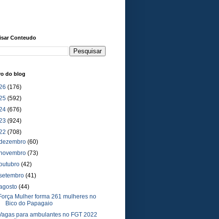
isar Conteudo
vo do blog
26
(176)
25
(592)
24
(676)
23
(924)
22
(708)
dezembro
(60)
novembro
(73)
outubro
(42)
setembro
(41)
agosto
(44)
Força Mulher forma 261 mulheres no
Bico do Papagaio
Vagas para ambulantes no FGT 2022