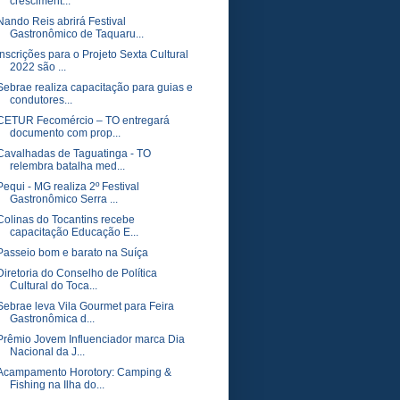
cresciment...
Nando Reis abrirá Festival
Gastronômico de Taquaru...
Inscrições para o Projeto Sexta Cultural
2022 são ...
Sebrae realiza capacitação para guias e
condutores...
CETUR Fecomércio – TO entregará
documento com prop...
Cavalhadas de Taguatinga - TO
relembra batalha med...
Pequi - MG realiza 2º Festival
Gastronômico Serra ...
Colinas do Tocantins recebe
capacitação Educação E...
Passeio bom e barato na Suíça
Diretoria do Conselho de Política
Cultural do Toca...
Sebrae leva Vila Gourmet para Feira
Gastronômica d...
Prêmio Jovem Influenciador marca Dia
Nacional da J...
Acampamento Horotory: Camping &
Fishing na Ilha do...