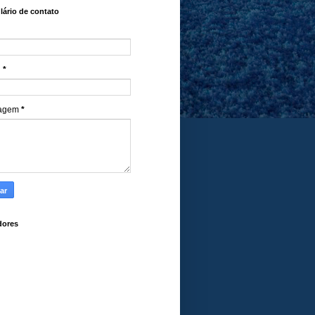
ário de contato
l
*
agem
*
dores