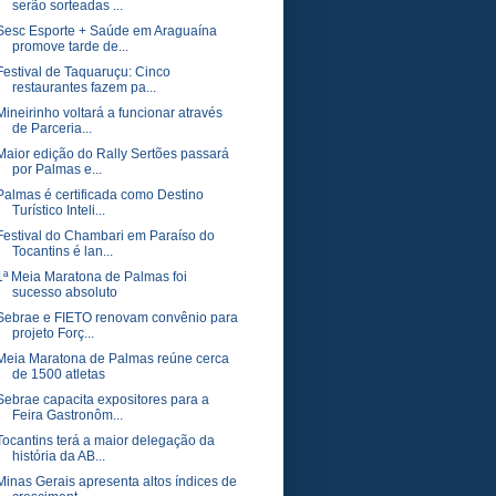
serão sorteadas ...
Sesc Esporte + Saúde em Araguaína
promove tarde de...
Festival de Taquaruçu: Cinco
restaurantes fazem pa...
Mineirinho voltará a funcionar através
de Parceria...
Maior edição do Rally Sertões passará
por Palmas e...
Palmas é certificada como Destino
Turístico Inteli...
Festival do Chambari em Paraíso do
Tocantins é lan...
1ª Meia Maratona de Palmas foi
sucesso absoluto
Sebrae e FIETO renovam convênio para
projeto Forç...
Meia Maratona de Palmas reúne cerca
de 1500 atletas
Sebrae capacita expositores para a
Feira Gastronôm...
Tocantins terá a maior delegação da
história da AB...
Minas Gerais apresenta altos índices de