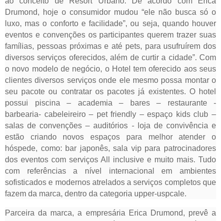
ao conceito de Resort Urbano. De acordo com Erica
Drumond, hoje o consumidor mudou “ele não busca só o
luxo, mas o conforto e facilidade”, ou seja, quando houver
eventos e convenções os participantes querem trazer suas
famílias, pessoas próximas e até pets, para usufruírem dos
diversos serviços oferecidos, além de curtir a cidade”. Com
o novo modelo de negócio, o Hotel tem oferecido aos seus
clientes diversos serviços onde ele mesmo possa montar o
seu pacote ou contratar os pacotes já existentes. O hotel
possui piscina – academia – bares – restaurante -
barbearia- cabeleireiro – pet friendly – espaço kids club –
salas de convenções – auditórios - loja de convivência e
estão criando novos espaços para melhor atender o
hóspede, como: bar japonês, sala vip para patrocinadores
dos eventos com serviços All inclusive e muito mais. Tudo
com referências a nível internacional em ambientes
sofisticados e modernos atrelados a serviços completos que
fazem da marca, dentro da categoria upper-uspcale.
Parceira da marca, a empresária Erica Drumond, prevê a