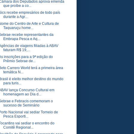
Câmara dos Deputados aprova emenda
que proíbe a co...
Sics recebe empresários de todo país
durante a Agr...
Nome do Centro de Arte e Cultura de
Taquaruçu home...
Sebrae recebe representantes da
Embrapa Pesca e Aq...
Agências de viagens filiadas à ABAV
faturam R$ 19,...
As inscrições para a 9ª edição do
Prêmio Sebrae de...
Beto Carrero World terá a primeira área
temática N...
Brasil é eleito melhor destino do mundo
para turis...
ABAV lança Concurso Cultural em
homenagem ao Dia d...
Sebrae e Febracis comemoram o
sucesso de Seminário
Porto Nacional vai sediar Torneio de
Pesca Esporti...
Tocantins vai sediar o encontro do
Comitê Regional...