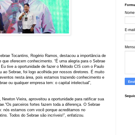
Formul
Nome
E-mai
Mens
 Sebrae Tocantins, Rogério Ramos, destacou a importância de
e que oferecem conhecimento. “É uma alegria para o Sebrae
. Eu tive a oportunidade de fazer o Método CIS com o Paulo
 ao Sebrae, foi logo acolhida por nossos diretores. É muito
 eventos nesta área, pois estamos trazendo conhecimento e
rae ou qualquer empresa tem: o capital intelectual”,
Segui
, Newton Vieira, aproveitou a oportunidade para ratificar sua
rae.“Os parceiros fortes fazem toda a diferença. O Sebrae
ram: nós estamos com você porque acreditamos no
ns. Todos do Sebrae são incríveis!”, enfatizou.