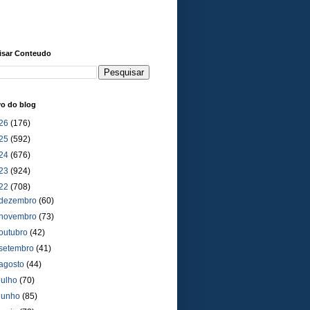
isar Conteudo
vo do blog
26
(176)
25
(592)
24
(676)
23
(924)
22
(708)
dezembro
(60)
novembro
(73)
outubro
(42)
setembro
(41)
agosto
(44)
julho
(70)
junho
(85)