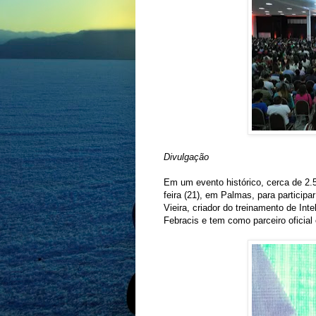
Divulgação
Em um evento histórico, cerca de 2.
feira (21), em Palmas, para particip
Vieira, criador do treinamento de Int
Febracis e tem como parceiro oficial