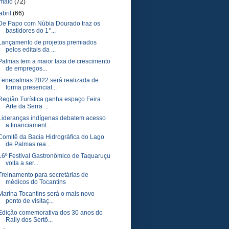
maio
(72)
abril
(66)
De Papo com Núbia Dourado traz os
bastidores do 1°...
Lançamento de projetos premiados
pelos editais da ...
Palmas tem a maior taxa de crescimento
de empregos...
Fenepalmas 2022 será realizada de
forma presencial...
Região Turística ganha espaço Feira
Arte da Serra ...
Lideranças indígenas debatem acesso
a financiament...
Comitê da Bacia Hidrográfica do Lago
de Palmas rea...
16º Festival Gastronômico de Taquaruçu
volta a ser...
Treinamento para secretárias de
médicos do Tocantins
Marina Tocantins será o mais novo
ponto de visitaç...
Edição comemorativa dos 30 anos do
Rally dos Sertõ...