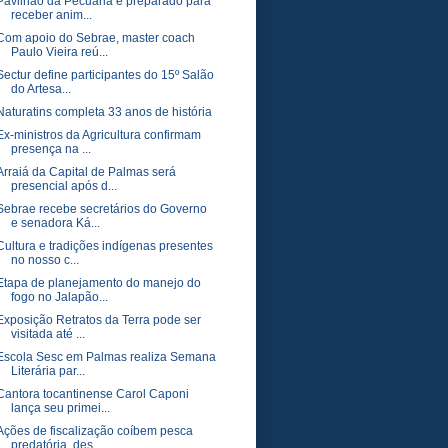
Pavilhão da Pecuária é preparado para
receber anim...
Com apoio do Sebrae, master coach
Paulo Vieira reú...
Sectur define participantes do 15º Salão
do Artesa...
Naturatins completa 33 anos de história
Ex-ministros da Agricultura confirmam
presença na ...
Arraiá da Capital de Palmas será
presencial após d...
Sebrae recebe secretários do Governo
e senadora Ká...
Cultura e tradições indígenas presentes
no nosso c...
Etapa de planejamento do manejo do
fogo no Jalapão...
Exposição Retratos da Terra pode ser
visitada até ...
Escola Sesc em Palmas realiza Semana
Literária par...
Cantora tocantinense Carol Caponi
lança seu primei...
Ações de fiscalização coíbem pesca
predatória, des...