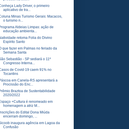
Conheça Lady Driver, o primeiro
aplicativo de tra...
Coluna Minas Turismo Gerais: Macacos,
o turismo n...
Programa Aldeias Limpas: ação de
educação ambienta...
Natividade retoma Folia do Divino
Espírito Santo
O que fazer em Palmas no feriado da
Semana Santa
São Sebastião - SP sediará o 11º
Congresso Interna...
Casos de Covid-19 caem 91% no
Tocantins
Páscoa em Canela-RS apresentará a
Procissão do Enc...
Prêmio Braztoa de Sustentabilidade
2020/2022
Espaço +Cultura é renomeado em
homenagem a atriz M...
Inscrições do Edital Dona Miúda
encerram domingo, ...
Sicoob inaugura agência em Lagoa da
Confusão