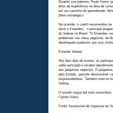
Durante sua palestra, Paulo Vieira, 
anos de experiência na área de consu
por um caminho de aprendizado, dimin
plano estratégico.
Na ocasião, o coach recomendou às 
fazer o Empretec, o principal prog
do Sebrae no Brasil. “O Empretec me
problemas nos meus negócios, de dor
desbloqueio poderoso, por isso minha
Estande Sebrae
Nos dois dias de evento, os particip
salão principal) e receber atendimen
dos pequenos negócios. O programa, 
pelo Estado, permite desenvolver ca
empreendedores. Também está no loca
Sebrae.
O evento segue até esta sexta-feira
Camila Vieira.
Fonte: Assessoria de Imprensa do S