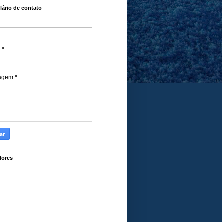
ário de contato
l
*
agem
*
dores