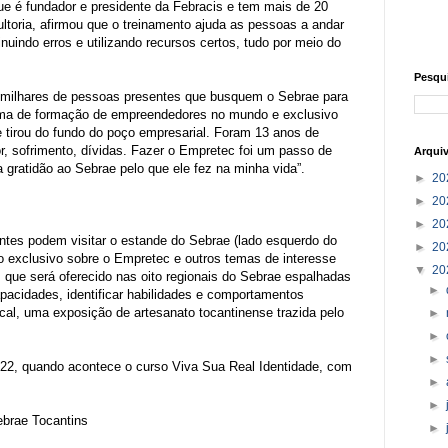
que é fundador e presidente da Febracis e tem mais de 20
ltoria, afirmou que o treinamento ajuda as pessoas a andar
uindo erros e utilizando recursos certos, tudo por meio do
Pesqu
milhares de pessoas presentes que busquem o Sebrae para
rama de formação de empreendedores no mundo e exclusivo
 tirou do fundo do poço empresarial. Foram 13 anos de
, sofrimento, dívidas. Fazer o Empretec foi um passo de
Arqui
 gratidão ao Sebrae pelo que ele fez na minha vida”.
►
20
►
20
►
20
antes podem visitar o estande do Sebrae (lado esquerdo do
►
20
to exclusivo sobre o Empretec e outros temas de interesse
▼
20
que será oferecido nas oito regionais do Sebrae espalhadas
►
pacidades, identificar habilidades e comportamentos
l, uma exposição de artesanato tocantinense trazida pelo
►
►
►
, 22, quando acontece o curso Viva Sua Real Identidade, com
►
►
ebrae Tocantins
►