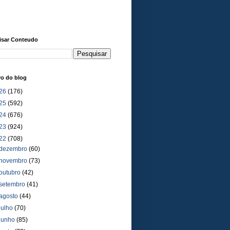
isar Conteudo
vo do blog
26
(176)
25
(592)
24
(676)
23
(924)
22
(708)
dezembro
(60)
novembro
(73)
outubro
(42)
setembro
(41)
agosto
(44)
julho
(70)
junho
(85)