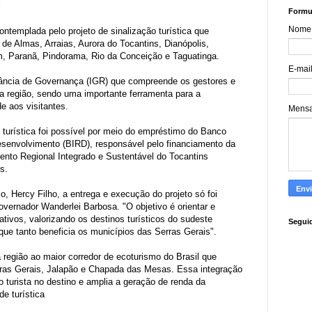
s
Formul
Nome
contemplada pelo projeto de sinalização turística que
de Almas, Arraias, Aurora do Tocantins, Dianópolis,
m, Paranã, Pindorama, Rio da Conceição e Taguatinga.
E-mai
ância de Governança (IGR) que compreende os gestores e
da região, sendo uma importante ferramenta para a
e aos visitantes.
Mens
 turística foi possível por meio do empréstimo do Banco
esenvolvimento (BIRD), responsável pelo financiamento da
nto Regional Integrado e Sustentável do Tocantins
s.
o, Hercy Filho, a entrega e execução do projeto só foi
vernador Wanderlei Barbosa. "O objetivo é orientar e
rativos, valorizando os destinos turísticos do sudeste
Segui
ue tanto beneficia os municípios das Serras Gerais".
a região ao maior corredor de ecoturismo do Brasil que
ras Gerais, Jalapão e Chapada das Mesas. Essa integração
o turista no destino e amplia a geração de renda da
e turística