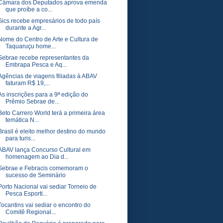
Câmara dos Deputados aprova emenda
que proíbe a co...
Sics recebe empresários de todo país
durante a Agr...
Nome do Centro de Arte e Cultura de
Taquaruçu home...
Sebrae recebe representantes da
Embrapa Pesca e Aq...
Agências de viagens filiadas à ABAV
faturam R$ 19,...
As inscrições para a 9ª edição do
Prêmio Sebrae de...
Beto Carrero World terá a primeira área
temática N...
Brasil é eleito melhor destino do mundo
para turis...
ABAV lança Concurso Cultural em
homenagem ao Dia d...
Sebrae e Febracis comemoram o
sucesso de Seminário
Porto Nacional vai sediar Torneio de
Pesca Esporti...
Tocantins vai sediar o encontro do
Comitê Regional...