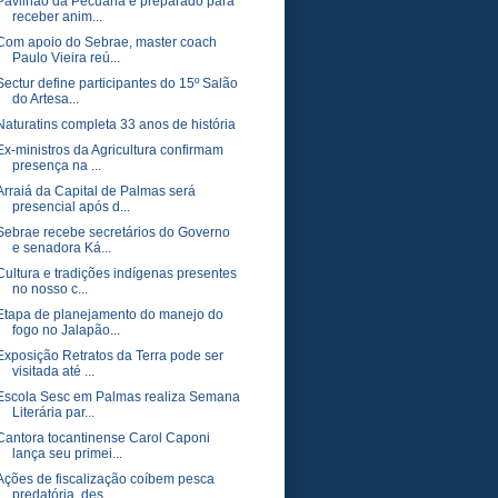
Pavilhão da Pecuária é preparado para
receber anim...
Com apoio do Sebrae, master coach
Paulo Vieira reú...
Sectur define participantes do 15º Salão
do Artesa...
Naturatins completa 33 anos de história
Ex-ministros da Agricultura confirmam
presença na ...
Arraiá da Capital de Palmas será
presencial após d...
Sebrae recebe secretários do Governo
e senadora Ká...
Cultura e tradições indígenas presentes
no nosso c...
Etapa de planejamento do manejo do
fogo no Jalapão...
Exposição Retratos da Terra pode ser
visitada até ...
Escola Sesc em Palmas realiza Semana
Literária par...
Cantora tocantinense Carol Caponi
lança seu primei...
Ações de fiscalização coíbem pesca
predatória, des...