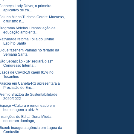
Conheça Lady Driver, o primeiro
aplicativo de tra...
Coluna Minas Turismo Gerais: Macacos,
o turismo n...
Programa Aldeias Limpas: ação de
educação ambienta...
Natividade retoma Folia do Divino
Espírito Santo
O que fazer em Palmas no feriado da
Semana Santa
São Sebastião - SP sediará o 11º
Congresso Interna...
Casos de Covid-19 caem 91% no
Tocantins
Páscoa em Canela-RS apresentará a
Procissão do Enc...
Prêmio Braztoa de Sustentabilidade
2020/2022
Espaço +Cultura é renomeado em
homenagem a atriz M...
Inscrições do Edital Dona Miúda
encerram domingo, ...
Sicoob inaugura agência em Lagoa da
Confusão