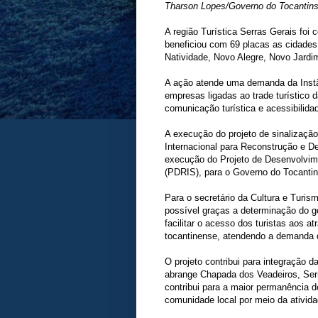
Tharson Lopes/Governo do Tocantin
A região Turística Serras Gerais foi 
beneficiou com 69 placas as cidades 
Natividade, Novo Alegre, Novo Jardi
A ação atende uma demanda da Inst
empresas ligadas ao trade turístico 
comunicação turística e acessibilidad
A execução do projeto de sinalização
Internacional para Reconstrução e D
execução do Projeto de Desenvolvime
(PDRIS), para o Governo do Tocantin
Para o secretário da Cultura e Turism
possível graças a determinação do go
facilitar o acesso dos turistas aos at
tocantinense, atendendo a demanda q
O projeto contribui para integração d
abrange Chapada dos Veadeiros, Ser
contribui para a maior permanência d
comunidade local por meio da atividad