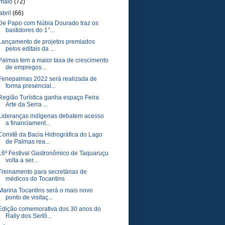
maio
(72)
abril
(66)
De Papo com Núbia Dourado traz os
bastidores do 1°...
Lançamento de projetos premiados
pelos editais da ...
Palmas tem a maior taxa de crescimento
de empregos...
Fenepalmas 2022 será realizada de
forma presencial...
Região Turística ganha espaço Feira
Arte da Serra ...
Lideranças indígenas debatem acesso
a financiament...
Comitê da Bacia Hidrográfica do Lago
de Palmas rea...
16º Festival Gastronômico de Taquaruçu
volta a ser...
Treinamento para secretárias de
médicos do Tocantins
Marina Tocantins será o mais novo
ponto de visitaç...
Edição comemorativa dos 30 anos do
Rally dos Sertõ...