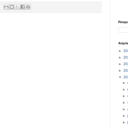
Pesqu
Arqui
►
20
►
20
►
20
►
20
▼
20
►
►
►
►
►
►
►