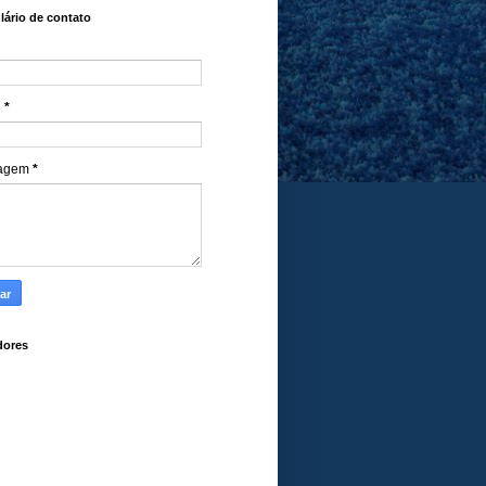
ário de contato
l
*
agem
*
dores