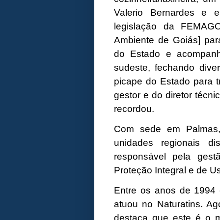
Valerio Bernardes e e
legislação da FEMAGO
Ambiente de Goiás] para
do Estado e acompanha
sudeste, fechando div
picape do Estado para tr
gestor e do diretor técni
recordou.
Com sede em Palmas, 
unidades regionais d
responsável pela ges
Proteção Integral e de U
Entre os anos de 1994 
atuou no Naturatins. A
destaca que este é o 