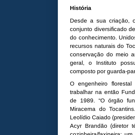
História
Desde a sua criação, o
conjunto diversificado d
do conhecimento. Unidos
recursos naturais do To
conservação do meio a
geral, o Instituto pos
composto por guarda-parq
O engenheiro florest
trabalhar na então Fun
de 1989. “O órgão fu
Miracema do Tocantins
Leolídio Caiado (president
Acyr Brandão (diretor t
cozinheira/faxineira; um