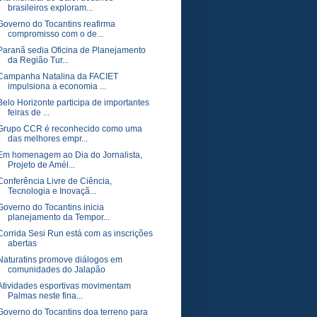
brasileiros exploram...
Governo do Tocantins reafirma
compromisso com o de...
Paranã sedia Oficina de Planejamento
da Região Tur...
Campanha Natalina da FACIET
impulsiona a economia ...
Belo Horizonte participa de importantes
feiras de ...
Grupo CCR é reconhecido como uma
das melhores empr...
Em homenagem ao Dia do Jornalista,
Projeto de Amél...
Conferência Livre de Ciência,
Tecnologia e Inovaçã...
Governo do Tocantins inicia
planejamento da Tempor...
Corrida Sesi Run está com as inscrições
abertas
Naturatins promove diálogos em
comunidades do Jalapão
Atividades esportivas movimentam
Palmas neste fina...
Governo do Tocantins doa terreno para