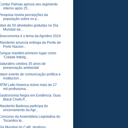
Comtur Palmas aprova seu regimento
interno após 25...
Pesquisa revela percepções da
população sobre os p...
Mais de 50 atividades gratuitas no Dia
Mundial da ...
Bioeconomia é o tema da Agrotins 2024
Wanderlei anuncia entrega da Ponte de
Porto Nacion...
Zurique mantém primeiro lugar como
‘Cidade Intelig...
Naturatins celebra 35 anos de
preservação ambiental
Maior evento de comunicação política e
institucion...
WTM Latin America reúne mais de 27
mil profissiona...
Gastronomia Negra em Evidência: Guia
Black Chefs P...
Wanderlei Barbosa participa do
encerramento da Agr...
Concurso da Assembleia Legislativa do
Tocantins te...
Dia Mundial do Café: destinos