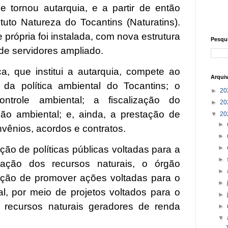
 tornou autarquia, e a partir de então
tuto Natureza do Tocantins (Naturatins).
própria foi instalada, com nova estrutura
Pesqu
de servidores ampliado.
ca, que institui a autarquia, compete ao
Arqui
 da política ambiental do Tocantins; o
►
20
ntrole ambiental; a fiscalização do
►
20
ão ambiental; e, ainda, a prestação de
▼
20
►
vênios, acordos e contratos.
►
►
ão de políticas públicas voltadas para a
►
ação dos recursos naturais, o órgão
►
ção de promover ações voltadas para o
►
l, por meio de projetos voltados para o
►
 recursos naturais geradores de renda
►
▼