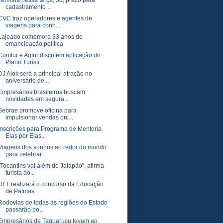
Termina nessa terça, 30, prazo para
cadastramento ...
CVC traz operadores e agentes de
viagens para conh...
Lajeado comemora 33 anos de
emancipação política
Comtur e Agtur discutem aplicação do
Plano Turísti...
DJ Alok será a principal atração no
aniversário de...
Empresários brasileiros buscam
novidades em segura...
Sebrae promove oficina para
impulsionar vendas onl...
Inscrições para Programa de Mentoria
Elas por Elas...
Viagens dos sonhos ao redor do mundo
para celebrar...
“Tocantins vai além do Jalapão”, afirma
turista ao...
UFT realizará o concurso da Educação
de Palmas
Rodovias de todas as regiões do Estado
passarão po...
Empresários de Taquaruçu levam ao