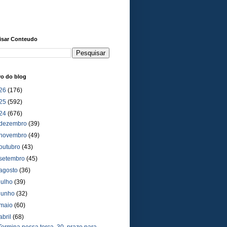
isar Conteudo
vo do blog
26
(176)
25
(592)
24
(676)
dezembro
(39)
novembro
(49)
outubro
(43)
setembro
(45)
agosto
(36)
julho
(39)
junho
(32)
maio
(60)
abril
(68)