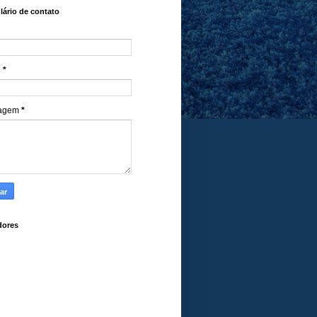
ário de contato
l
*
agem
*
dores