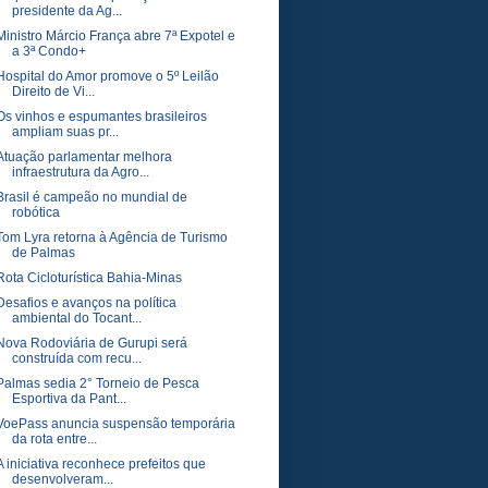
presidente da Ag...
Ministro Márcio França abre 7ª Expotel e
a 3ª Condo+
Hospital do Amor promove o 5º Leilão
Direito de Vi...
Os vinhos e espumantes brasileiros
ampliam suas pr...
Atuação parlamentar melhora
infraestrutura da Agro...
Brasil é campeão no mundial de
robótica
Tom Lyra retorna à Agência de Turismo
de Palmas
Rota Cicloturística Bahia-Minas
Desafios e avanços na política
ambiental do Tocant...
Nova Rodoviária de Gurupi será
construída com recu...
Palmas sedia 2° Torneio de Pesca
Esportiva da Pant...
VoePass anuncia suspensão temporária
da rota entre...
A iniciativa reconhece prefeitos que
desenvolveram...