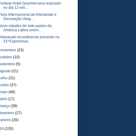
Festival Hotel Gourmet será realizado
no dia 12 em...
Feira Internacional de Artesanato e
Decoração cheg...
Nove cidades de sete países da
América Latina unem...
Artesanato tocantinense presente na
31ª Expominas
novembro
(23)
outubro
(10)
setembro
(5)
agosto
(21)
julho
(31)
junho
(37)
maio
(46)
abril
(17)
março
(39)
fevereiro
(27)
janeiro
(26)
19
(235)