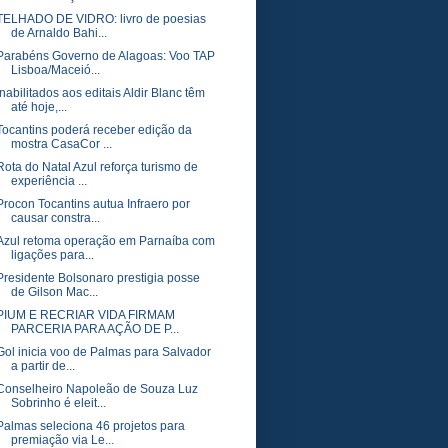
TELHADO DE VIDRO: livro de poesias
de Arnaldo Bahi...
Parabéns Governo de Alagoas: Voo TAP
Lisboa/Maceió...
Inabilitados aos editais Aldir Blanc têm
até hoje,...
Tocantins poderá receber edição da
mostra CasaCor ...
Rota do Natal Azul reforça turismo de
experiência ...
Procon Tocantins autua Infraero por
causar constra...
Azul retoma operação em Parnaíba com
ligações para...
Presidente Bolsonaro prestigia posse
de Gilson Mac...
PIUM E RECRIAR VIDA FIRMAM
PARCERIA PARA AÇÃO DE P...
Gol inicia voo de Palmas para Salvador
a partir de...
Conselheiro Napoleão de Souza Luz
Sobrinho é eleit...
Palmas seleciona 46 projetos para
premiação via Le...