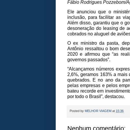
Fábio Rodrigues Pozzebom/Ag
Ele anunciou que o ministér
inclusão, para facilitar as v
Além disso, garantiu que o g
desoneração do leasing de ae
cobrados no aluguel de aviões
O ex ministro da pasta, dep
Antônio ressaltou o bom des
2020 e afirmou que “as real
governos passados”.
“Alcançamos números expres
2,6%, geramos 163% a mais d
quebrados. E no ano da pan
pelas empresas e pelos empre
bateu recorde em investimento
por todo o Brasil”, destacou.
Posted by
MELHOR VIAGEM
at
15:36
Nenhum comentário: