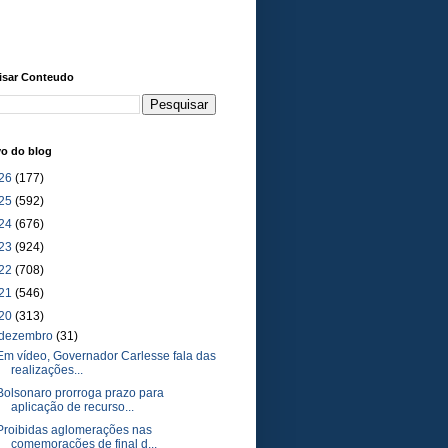
isar Conteudo
vo do blog
26
(177)
25
(592)
24
(676)
23
(924)
22
(708)
21
(546)
20
(313)
dezembro
(31)
Em vídeo, Governador Carlesse fala das
realizações...
Bolsonaro prorroga prazo para
aplicação de recurso...
Proibidas aglomerações nas
comemorações de final d...