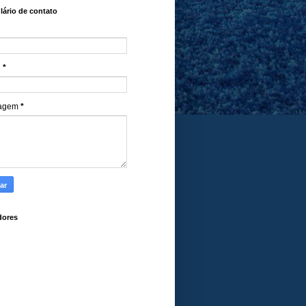
ário de contato
l
*
agem
*
dores