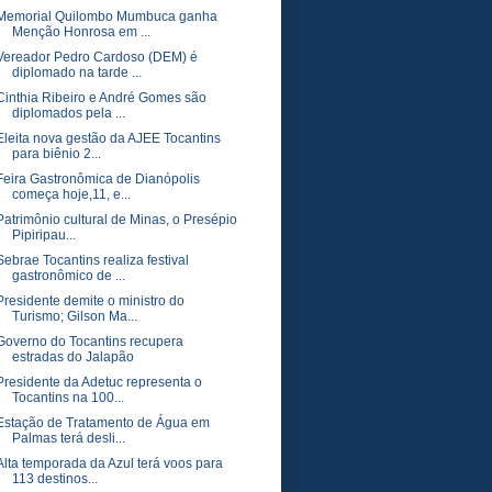
Memorial Quilombo Mumbuca ganha
Menção Honrosa em ...
Vereador Pedro Cardoso (DEM) é
diplomado na tarde ...
Cinthia Ribeiro e André Gomes são
diplomados pela ...
Eleita nova gestão da AJEE Tocantins
para biênio 2...
Feira Gastronômica de Dianópolis
começa hoje,11, e...
Patrimônio cultural de Minas, o Presépio
Pipiripau...
Sebrae Tocantins realiza festival
gastronômico de ...
Presidente demite o ministro do
Turismo; Gilson Ma...
Governo do Tocantins recupera
estradas do Jalapão
Presidente da Adetuc representa o
Tocantins na 100...
Estação de Tratamento de Água em
Palmas terá desli...
Alta temporada da Azul terá voos para
113 destinos...