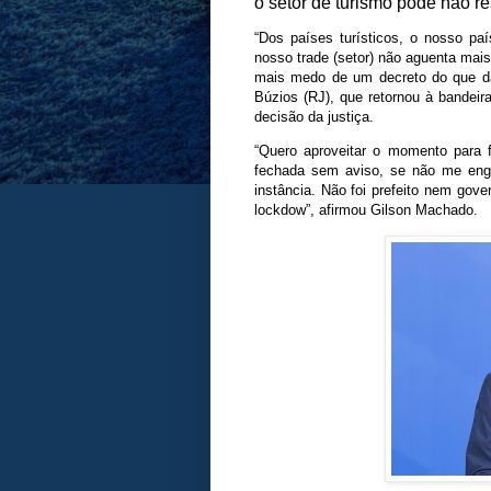
o setor de turismo pode não re
“Dos países turísticos, o nosso p
nosso trade (setor) não aguenta mais
mais medo de um decreto do que da
Búzios (RJ), que retornou à bandei
decisão da justiça.
“Quero aproveitar o momento para 
fechada sem aviso, se não me enga
instância. Não foi prefeito nem go
lockdow”, afirmou Gilson Machado.