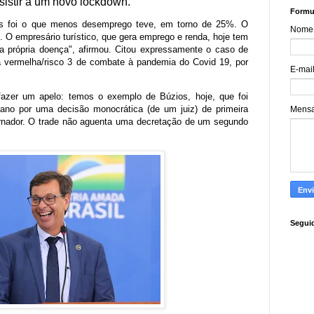
sistir a um novo lockdown.
Formul
aís foi o que menos desemprego teve, em torno de 25%. O
Nome
. O empresário turístico, que gera emprego e renda, hoje tem
 própria doença", afirmou. Citou expressamente o caso de
ra vermelha/risco 3 de combate à pandemia do Covid 19, por
E-mai
fazer um apelo: temos o exemplo de Búzios, hoje, que foi
no por uma decisão monocrática (de um juiz) de primeira
Mens
vernador. O trade não aguenta uma decretação de um segundo
Segui