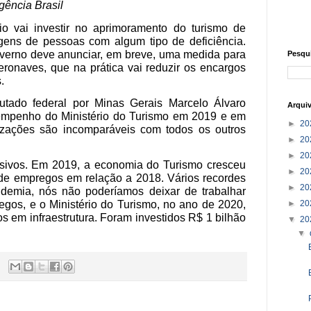
ência Brasil
io vai investir no aprimoramento do turismo de
iagens de pessoas com algum tipo de deficiência.
overno deve anunciar, em breve, uma medida para
Pesqu
ronaves, que na prática vai reduzir os encargos
.
utado federal por Minas Gerais Marcelo Álvaro
Arqui
empenho do Ministério do Turismo em 2019 e em
►
20
izações são incomparáveis com todos os outros
►
20
►
20
sivos. Em 2019, a economia do Turismo cresceu
►
20
e empregos em relação a 2018. Vários recordes
►
20
demia, nós não poderíamos deixar de trabalhar
►
20
gos, e o Ministério do Turismo, no ano de 2020,
s em infraestrutura. Foram investidos R$ 1 bilhão
▼
20
▼