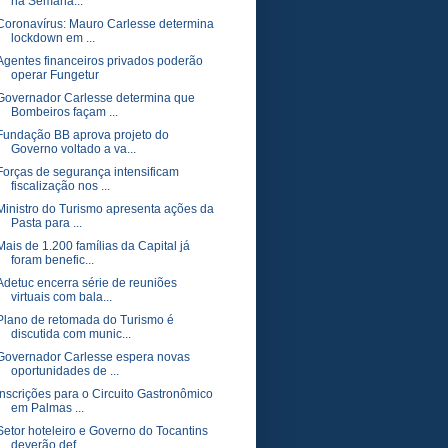
na Semana...
Coronavírus: Mauro Carlesse determina
lockdown em ...
Agentes financeiros privados poderão
operar Fungetur
Governador Carlesse determina que
Bombeiros façam ...
Fundação BB aprova projeto do
Governo voltado a va...
Forças de segurança intensificam
fiscalização nos ...
Ministro do Turismo apresenta ações da
Pasta para ...
Mais de 1.200 famílias da Capital já
foram benefic...
Adetuc encerra série de reuniões
virtuais com bala...
Plano de retomada do Turismo é
discutida com munic...
Governador Carlesse espera novas
oportunidades de ...
Inscrições para o Circuito Gastronômico
em Palmas ...
Setor hoteleiro e Governo do Tocantins
deverão def...