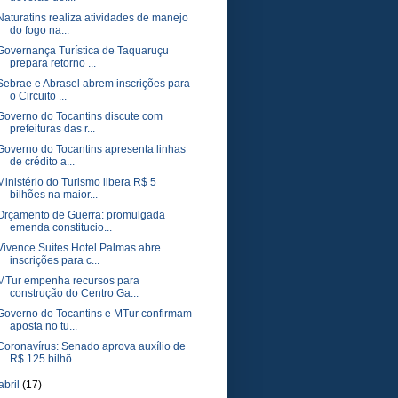
Naturatins realiza atividades de manejo
do fogo na...
Governança Turística de Taquaruçu
prepara retorno ...
Sebrae e Abrasel abrem inscrições para
o Circuito ...
Governo do Tocantins discute com
prefeituras das r...
Governo do Tocantins apresenta linhas
de crédito a...
Ministério do Turismo libera R$ 5
bilhões na maior...
Orçamento de Guerra: promulgada
emenda constitucio...
Vivence Suítes Hotel Palmas abre
inscrições para c...
MTur empenha recursos para
construção do Centro Ga...
Governo do Tocantins e MTur confirmam
aposta no tu...
Coronavírus: Senado aprova auxílio de
R$ 125 bilhõ...
abril
(17)