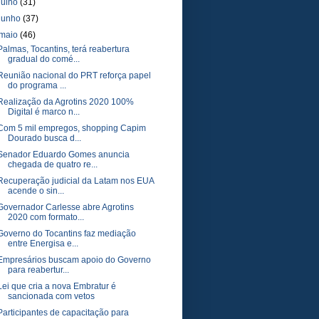
julho
(31)
junho
(37)
maio
(46)
Palmas, Tocantins, terá reabertura
gradual do comé...
Reunião nacional do PRT reforça papel
do programa ...
Realização da Agrotins 2020 100%
Digital é marco n...
Com 5 mil empregos, shopping Capim
Dourado busca d...
Senador Eduardo Gomes anuncia
chegada de quatro re...
Recuperação judicial da Latam nos EUA
acende o sin...
Governador Carlesse abre Agrotins
2020 com formato...
Governo do Tocantins faz mediação
entre Energisa e...
Empresários buscam apoio do Governo
para reabertur...
Lei que cria a nova Embratur é
sancionada com vetos
Participantes de capacitação para