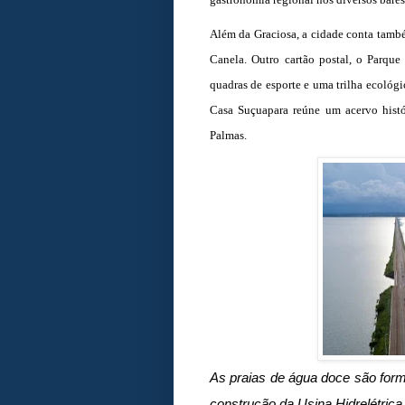
Além da Graciosa, a cidade conta também
Canela. Outro cartão postal, o Parque
quadras de esporte e uma trilha ecológi
Casa Suçuapara reúne um acervo histó
Palmas.
As praias de água doce são for
construção da Usina Hidrelétric