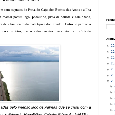
 com as praias do Prata, do Caju, dos Buritis, das Arnos e a Ilha
 Cesamar possui lago, pedalinho, pista de corrida e caminhada,
Pesqu
ca de 2 km dentro da mata típica do Cerrado. Dentro do parque, a
rico com fotos, mapas e documentos que contam a história de
Arqui
►
20
►
20
►
20
►
20
►
20
►
20
▼
20
►
►
►
►
madas pelo imenso lago de Palmas que se criou com a
►
a Luis Eduardo Magalhães. Crédito: Flávio André/MTur