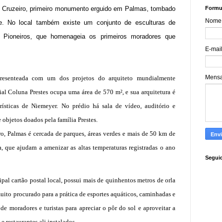
 o Cruzeiro, primeiro monumento erguido em Palmas, tombado
Formul
Nome
de. No local também existe um conjunto de esculturas de
 Pioneiros, que homenageia os primeiros moradores que
E-mai
Mens
resenteada com um dos projetos do arquiteto mundialmente
l Coluna Prestes ocupa uma área de 570 m², e sua arquitetura é
rísticas de Niemeyer. No prédio há sala de vídeo, auditório e
 objetos doados pela família Prestes.
ro, Palmas é cercada de parques, áreas verdes e mais de 50 km de
, que ajudam a amenizar as altas temperaturas registradas o ano
Segui
ipal cartão postal local, possui mais de quinhentos metros de orla
muito procurado para a prática de esportes aquáticos, caminhadas e
de moradores e turistas para apreciar o pôr do sol e aproveitar a
e restaurantes ali instalados.