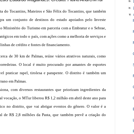
►
►
ta do Tocantins, Mateiros e São Félix do Tocantins, que também
▼
egra um conjunto de destinos do estado apoiados pelo Investe
o Ministério do Turismo em parceria com a Embratur e o Sebrae,
tratégicos em todo o país, com ações como a melhoria de serviços e
 linhas de crédito e fontes de financiamento.
 cerca de 30 km de Palmas, reúne vários atrativos naturais, como
orredeiras. O local é muito procurado por amantes de esportes
vel praticar rapel, tirolesa e parapente. O distrito é também um
errano em Palmas.
siona, com diversos restaurantes que priorizam ingredientes da
tal vocação, o MTur liberou R$ 1,2 milhão em abril deste ano para
o no distrito, que vai abrigar eventos do gênero. O valor é a
tal de R$ 2,8 milhões da Pasta, que também prevê a criação do