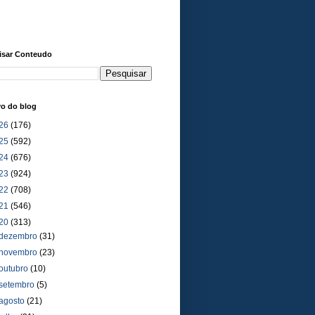
isar Conteudo
vo do blog
26
(176)
25
(592)
24
(676)
23
(924)
22
(708)
21
(546)
20
(313)
dezembro
(31)
novembro
(23)
outubro
(10)
setembro
(5)
agosto
(21)