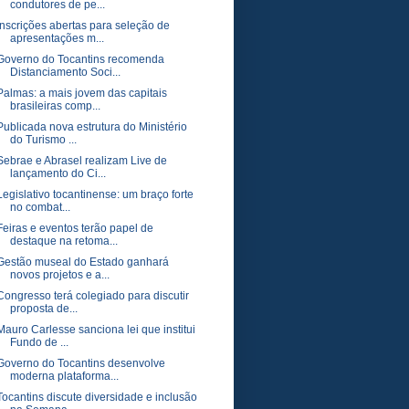
condutores de pe...
Inscrições abertas para seleção de
apresentações m...
Governo do Tocantins recomenda
Distanciamento Soci...
Palmas: a mais jovem das capitais
brasileiras comp...
Publicada nova estrutura do Ministério
do Turismo ...
Sebrae e Abrasel realizam Live de
lançamento do Ci...
Legislativo tocantinense: um braço forte
no combat...
Feiras e eventos terão papel de
destaque na retoma...
Gestão museal do Estado ganhará
novos projetos e a...
Congresso terá colegiado para discutir
proposta de...
Mauro Carlesse sanciona lei que institui
Fundo de ...
Governo do Tocantins desenvolve
moderna plataforma...
Tocantins discute diversidade e inclusão