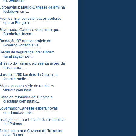
na Semana...
Coronavírus: Mauro Carlesse determina
lockdown em ...
Agentes financeiros privados poderão
operar Fungetur
Governador Carlesse determina que
Bombeiros façam ...
Fundação BB aprova projeto do
Governo voltado a va...
Forças de segurança intensificam
fiscalização nos ...
Ministro do Turismo apresenta ações da
Pasta para ...
Mais de 1.200 famílias da Capital já
foram benefic...
Adetuc encerra série de reuniões
virtuais com bala...
Plano de retomada do Turismo é
discutida com munic...
Governador Carlesse espera novas
oportunidades de ...
Inscrições para o Circuito Gastronômico
em Palmas ...
Setor hoteleiro e Governo do Tocantins
deverão def...