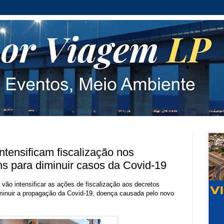
ntensificam fiscalização nos
ns para diminuir casos da Covid-19
vão intensificar as ações de fiscalização aos decretos
minuir a propagação da Covid-19, doença causada pelo novo