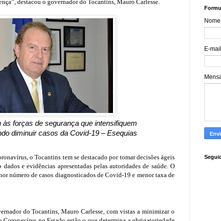
ença”, destacou o governador do Tocantins, Mauro Carlesse.
Formul
Nome
E-mai
Mens
às forças de segurança que intensifiquem
ando diminuir casos da Covid-19 – Esequias
onavírus, o Tocantins tem se destacado por tomar decisões ágeis
Segui
o dados e evidências apresentadas pelas autoridades de saúde. O
enor número de casos diagnosticados de Covid-19 e menor taxa de
vernador do Tocantins, Mauro Carlesse, com vistas a minimizar o
o Coronavírus no Estado estão o que determina a obrigatoriedade