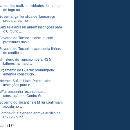
Naturatins realiza atividades de manejo
do fogo na...
Governança Turística de Taquaruçu
prepara retorno ...
Sebrae e Abrasel abrem inscrições para
o Circuito ...
Governo do Tocantins discute com
prefeituras das r...
Governo do Tocantins apresenta linhas
de crédito a...
Ministério do Turismo libera R$ 5
bilhões na maior...
Orçamento de Guerra: promulgada
emenda constitucio...
Vivence Suítes Hotel Palmas abre
inscrições para c...
MTur empenha recursos para
construção do Centro Ga...
Governo do Tocantins e MTur confirmam
aposta no tu...
Coronavírus: Senado aprova auxílio de
R$ 125 bilhõ...
abril
(17)