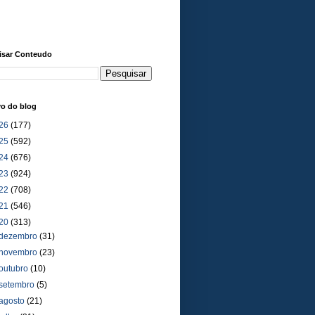
isar Conteudo
vo do blog
26
(177)
25
(592)
24
(676)
23
(924)
22
(708)
21
(546)
20
(313)
dezembro
(31)
novembro
(23)
outubro
(10)
setembro
(5)
agosto
(21)