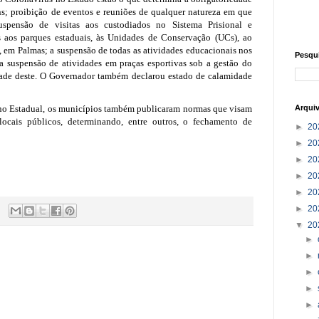
s; proibição de eventos e reuniões de qualquer natureza em que
uspensão de visitas aos custodiados no Sistema Prisional e
s aos parques estaduais, às Unidades de Conservação (UCs), ao
 em Palmas; a suspensão de todas as atividades educacionais nos
Pesqu
 a suspensão de atividades em praças esportivas sob a gestão do
dade deste. O Governador também declarou estado de calamidade
no Estadual, os municípios também publicaram normas que visam
Arqui
ocais públicos, determinando, entre outros, o fechamento de
►
20
►
20
►
20
►
20
►
20
►
20
▼
20
►
►
►
►
►