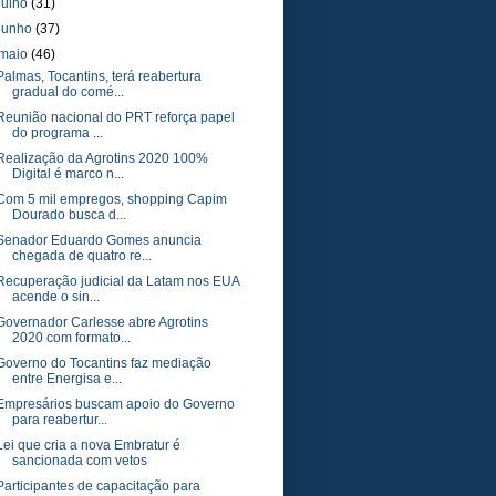
julho
(31)
junho
(37)
maio
(46)
Palmas, Tocantins, terá reabertura
gradual do comé...
Reunião nacional do PRT reforça papel
do programa ...
Realização da Agrotins 2020 100%
Digital é marco n...
Com 5 mil empregos, shopping Capim
Dourado busca d...
Senador Eduardo Gomes anuncia
chegada de quatro re...
Recuperação judicial da Latam nos EUA
acende o sin...
Governador Carlesse abre Agrotins
2020 com formato...
Governo do Tocantins faz mediação
entre Energisa e...
Empresários buscam apoio do Governo
para reabertur...
Lei que cria a nova Embratur é
sancionada com vetos
Participantes de capacitação para