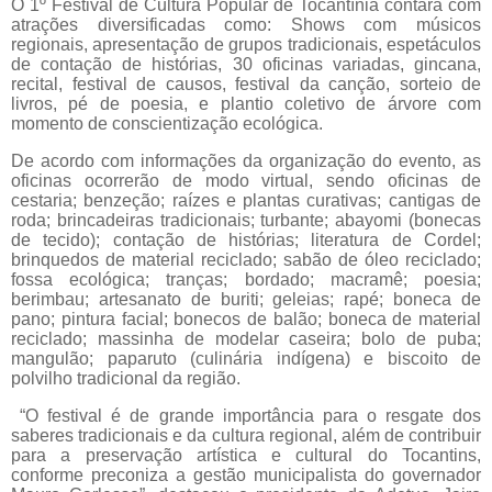
O 1º Festival de Cultura Popular de Tocantínia contará com
atrações diversificadas como: Shows com músicos
regionais, apresentação de grupos tradicionais, espetáculos
de contação de histórias, 30 oficinas variadas, gincana,
recital, festival de causos, festival da canção, sorteio de
livros, pé de poesia, e plantio coletivo de árvore com
momento de conscientização ecológica.
De acordo com informações da organização do evento, as
oficinas ocorrerão de modo virtual, sendo oficinas de
cestaria; benzeção; raízes e plantas curativas; cantigas de
roda; brincadeiras tradicionais; turbante; abayomi (bonecas
de tecido); contação de histórias; literatura de Cordel;
brinquedos de material reciclado; sabão de óleo reciclado;
fossa ecológica; tranças; bordado; macramê; poesia;
berimbau; artesanato de buriti; geleias; rapé; boneca de
pano; pintura facial; bonecos de balão; boneca de material
reciclado; massinha de modelar caseira; bolo de puba;
mangulão; paparuto (culinária indígena) e biscoito de
polvilho tradicional da região.
“O festival é de grande importância para o resgate dos
saberes tradicionais e da cultura regional, além de contribuir
para a preservação artística e cultural do Tocantins,
conforme preconiza a gestão municipalista do governador