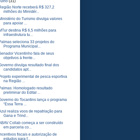
julho
(31)
Região Norte receberá R$ 327,2
milhões do Ministér...
Ministério do Turismo divulga valores
para apoiar ...
MTur destina R$ 6,5 milhões para
infraestrutura tu...
Palmas seleciona 33 projetos do
Programa Municipal...
Senador Vicentinho fala de seus
objetivos à frente...
Governo divulga resultado final dos
candidatos apt...
Projeto experimental de pesca esportiva
na Região ...
Palmas: Homologado resultado
preliminar do Edital ...
Governo do Tocantins lança o programa
“Essa Terra ...
Azul realiza voos de repatriação para
Gana e Trind...
ABAV Collab começa a ser construído
em parceria co...
Incentivos fiscais e autorização de
estudos para f...