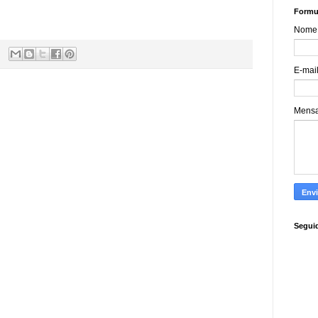
Formul
Nome
E-mai
Mens
Segui