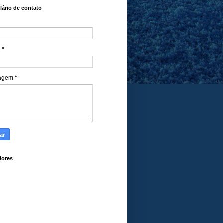
ário de contato
l
*
agem
*
dores