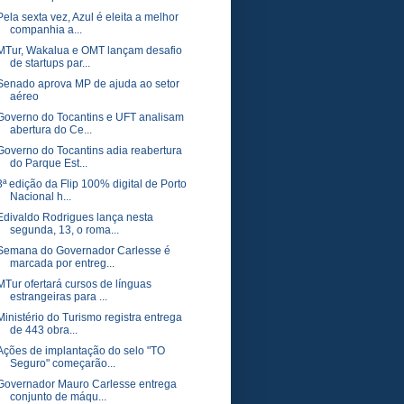
Pela sexta vez, Azul é eleita a melhor
companhia a...
MTur, Wakalua e OMT lançam desafio
de startups par...
Senado aprova MP de ajuda ao setor
aéreo
Governo do Tocantins e UFT analisam
abertura do Ce...
Governo do Tocantins adia reabertura
do Parque Est...
3ª edição da Flip 100% digital de Porto
Nacional h...
Edivaldo Rodrigues lança nesta
segunda, 13, o roma...
Semana do Governador Carlesse é
marcada por entreg...
MTur ofertará cursos de línguas
estrangeiras para ...
Ministério do Turismo registra entrega
de 443 obra...
Ações de implantação do selo "TO
Seguro" começarão...
Governador Mauro Carlesse entrega
conjunto de máqu...