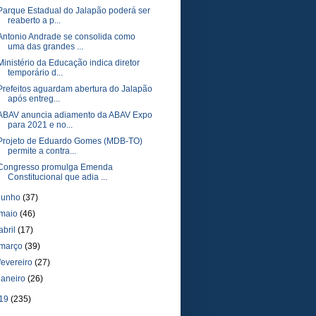
Parque Estadual do Jalapão poderá ser
reaberto a p...
Antonio Andrade se consolida como
uma das grandes ...
Ministério da Educação indica diretor
temporário d...
Prefeitos aguardam abertura do Jalapão
após entreg...
ABAV anuncia adiamento da ABAV Expo
para 2021 e no...
Projeto de Eduardo Gomes (MDB-TO)
permite a contra...
Congresso promulga Emenda
Constitucional que adia ...
junho
(37)
maio
(46)
abril
(17)
março
(39)
fevereiro
(27)
janeiro
(26)
19
(235)