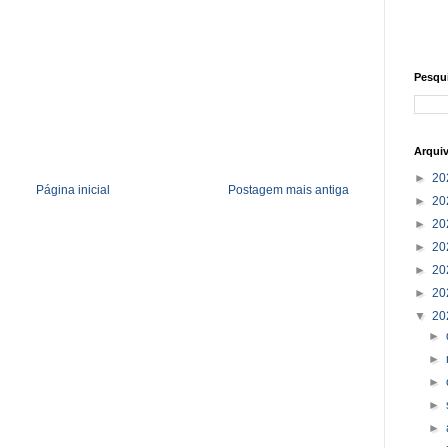
Pesqu
Arqui
►
20
Página inicial
Postagem mais antiga
►
20
►
20
►
20
►
20
►
20
▼
20
►
►
►
►
►