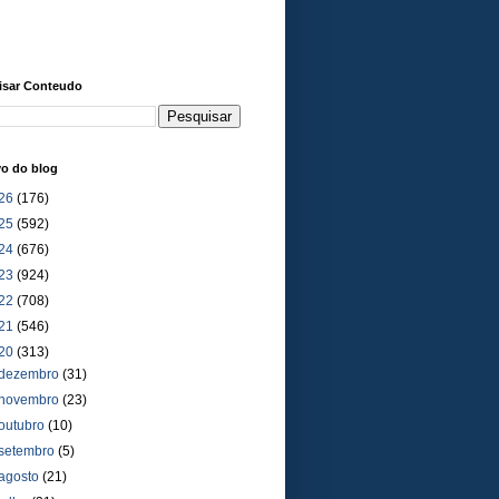
isar Conteudo
vo do blog
26
(176)
25
(592)
24
(676)
23
(924)
22
(708)
21
(546)
20
(313)
dezembro
(31)
novembro
(23)
outubro
(10)
setembro
(5)
agosto
(21)