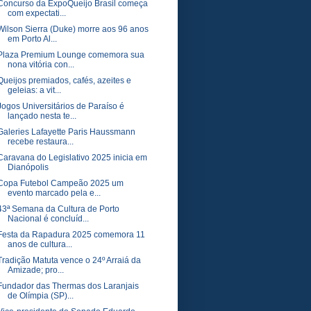
Concurso da ExpoQueijo Brasil começa
com expectati...
Wilson Sierra (Duke) morre aos 96 anos
em Porto Al...
Plaza Premium Lounge comemora sua
nona vitória con...
Queijos premiados, cafés, azeites e
geleias: a vit...
Jogos Universitários de Paraíso é
lançado nesta te...
Galeries Lafayette Paris Haussmann
recebe restaura...
Caravana do Legislativo 2025 inicia em
Dianópolis
Copa Futebol Campeão 2025 um
evento marcado pela e...
43ª Semana da Cultura de Porto
Nacional é concluíd...
Festa da Rapadura 2025 comemora 11
anos de cultura...
Tradição Matuta vence o 24º Arraiá da
Amizade; pro...
Fundador das Thermas dos Laranjais
de Olímpia (SP)...