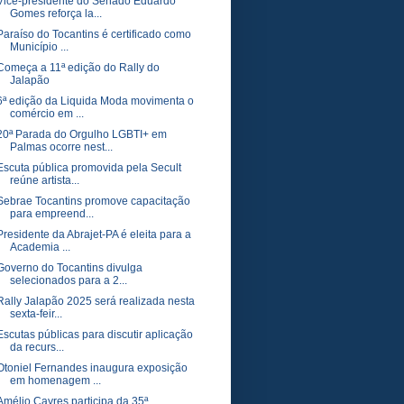
Vice-presidente do Senado Eduardo
Gomes reforça la...
Paraíso do Tocantins é certificado como
Município ...
Começa a 11ª edição do Rally do
Jalapão
6ª edição da Liquida Moda movimenta o
comércio em ...
20ª Parada do Orgulho LGBTI+ em
Palmas ocorre nest...
Escuta pública promovida pela Secult
reúne artista...
Sebrae Tocantins promove capacitação
para empreend...
Presidente da Abrajet-PA é eleita para a
Academia ...
Governo do Tocantins divulga
selecionados para a 2...
Rally Jalapão 2025 será realizada nesta
sexta-feir...
Escutas públicas para discutir aplicação
da recurs...
Otoniel Fernandes inaugura exposição
em homenagem ...
Amélio Cayres participa da 35ª