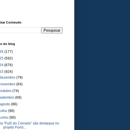
isar Conteudo
vo do blog
26
(177)
25
(592)
24
(676)
23
(924)
dezembro
(79)
novembro
(64)
outubro
(74)
setembro
(69)
agosto
(86)
julho
(96)
junho
(90)
As “Fulô do Cerrado” são destaque no
projeto Forró...