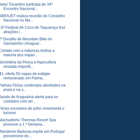
Setur Tocantins participa de 34º
Encontro Nacional...
ABRAJET realiza reunião do Conselho
Nacional no Ma...
10º Festival de Circo de Taquaruçu traz
atrações i...
2º Desafio de Mountain Bike no
Garimpinho (Araguaí...
Contato com a natureza motiva a
maioria dos viajan...
Secretária da Pesca e Aquicultura
ressalta importâ...
IEL oferta 50 vagas de estágio
remunerado em Palma...
Palmas Férias contempla atividades na
praia e na s...
Saúde de Araguaína alerta para os
cuidados com arr...
Férias escolares de julho movimenta o
turismo
Machadinho Thermas Resort Spa
promove a 1 ª Semana...
Wanderlei Barbosa expõe em Portugal
pioneirismo do...