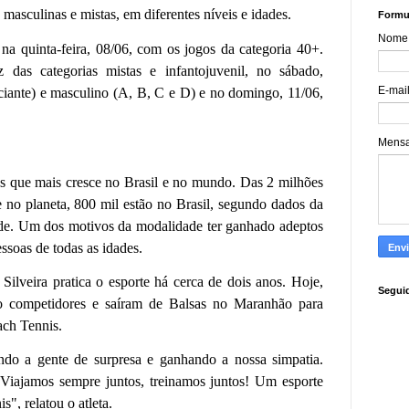
, masculinas e mistas, em diferentes níveis e idades.
Formul
Nome
o na quinta-feira, 08/06, com os jogos da categoria 40+.
z das categorias mistas e infantojuvenil, no sábado,
E-mai
iciante) e masculino (A, B, C e D) e no domingo, 11/06,
Mens
s que mais cresce no Brasil e no mundo. Das 2 milhões
e no planeta, 800 mil estão no Brasil, segundo dados da
ade. Um dos motivos da modalidade ter ganhado adeptos
essoas de todas as idades.
ilveira pratica o esporte há cerca de dois anos. Hoje,
Segui
ão competidores e saíram de Balsas no Maranhão para
ach Tennis.
do a gente de surpresa e ganhando a nossa simpatia.
 Viajamos sempre juntos, treinamos juntos! Um esporte
", relatou o atleta.