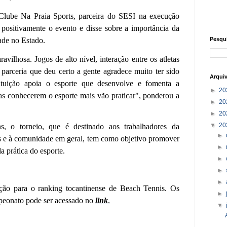
 Clube Na Praia Sports, parceira do SESI na execução
u positivamente o evento e disse sobre a importância da
ade no Estado.
Pesqu
avilhosa. Jogos de alto nível, interação entre os atletas
 parceria que deu certo a gente agradece muito ter sido
Arqui
ituição apoia o esporte que desenvolve e fomenta a
►
20
s conhecerem o esporte mais vão praticar", ponderou a
►
20
►
20
▼
20
s, o torneio, que é destinado aos trabalhadores da
►
tos e à comunidade em geral, tem como objetivo promover
►
a prática do esporte.
►
►
►
uação para o ranking tocantinense de Beach Tennis. Os
►
mpeonato pode ser acessado no
link
.
▼