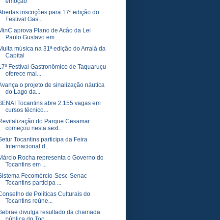
emoção
Abertas inscrições para 17ª edição do
Festival Gas...
MinC aprova Plano de Acâo da Lei
Paulo Gustavo em ...
Muita música na 31ª edição do Arraiá da
Capital
17º Festival Gastronômico de Taquaruçu
oferece mai...
Avança o projeto de sinalização náutica
do Lago da...
SENAI Tocantins abre 2.155 vagas em
cursos técnico...
Revitalização do Parque Cesamar
começou nesta sext...
Setur Tocantins participa da Feira
Internacional d...
Márcio Rocha representa o Governo do
Tocantins em ...
Sistema Fecomércio-Sesc-Senac
Tocantins participa ...
Conselho de Políticas Culturais do
Tocantins reúne...
Sebrae divulga resultado da chamada
pública do Toc...