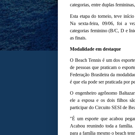
categorias, entre duplas femininas
Esta etapa do torneio, teve iníci
Na sexta-feira, 09/06, foi a ve
categorias feminino (B/C, D e In
as finais.
Modalidade em destaque
O Beach Tennis é um dos esporte
de pessoas que praticam o esport
Federação Brasileira da modalid
é que ela pode ser praticada por p
O engenheiro agrônomo Baltazar S
ele a esposa e os dois filhos s
participar do Circuito SESI de Be
"É um esporte que acabou pegan
Acabou reunindo toda a família.
para a família mesmo o beach tennis