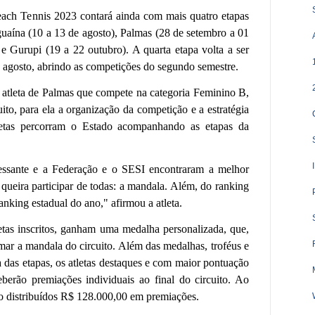
each Tennis 2023 contará ainda com mais quatro etapas
guaína (10 a 13 de agosto), Palmas (28 de setembro a 01
 Gurupi (19 a 22 outubro). A quarta etapa volta a ser
 agosto, abrindo as competições do segundo semestre.
e atleta de Palmas que compete na categoria Feminino B,
uito, para ela a organização da competição e a estratégia
etas percorram o Estado acompanhando as etapas da
eressante e a Federação e o SESI encontraram a melhor
 queira participar de todas: a mandala. Além, do ranking
nking estadual do ano," afirmou a atleta.
letas inscritos, ganham uma medalha personalizada, que,
ormar a mandala do circuito. Além das medalhas, troféus e
das etapas, os atletas destaques e com maior pontuação
berão premiações individuais ao final do circuito. Ao
rão distribuídos R$ 128.000,00 em premiações.