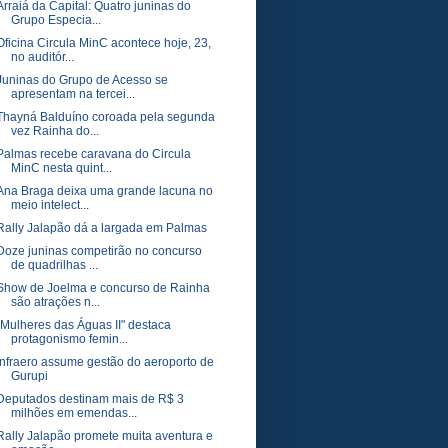
Arraiá da Capital: Quatro juninas do
Grupo Especia...
Oficina Circula MinC acontece hoje, 23,
no auditór...
Juninas do Grupo de Acesso se
apresentam na tercei...
Thayná Balduíno coroada pela segunda
vez Rainha do...
Palmas recebe caravana do Circula
MinC nesta quint...
Ana Braga deixa uma grande lacuna no
meio intelect...
Rally Jalapão dá a largada em Palmas
Doze juninas competirão no concurso
de quadrilhas ...
Show de Joelma e concurso de Rainha
são atrações n...
"Mulheres das Águas II" destaca
protagonismo femin...
Infraero assume gestão do aeroporto de
Gurupi
Deputados destinam mais de R$ 3
milhões em emendas...
Rally Jalapão promete muita aventura e