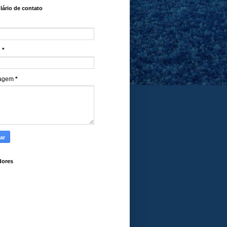
ário de contato
l
*
agem
*
dores