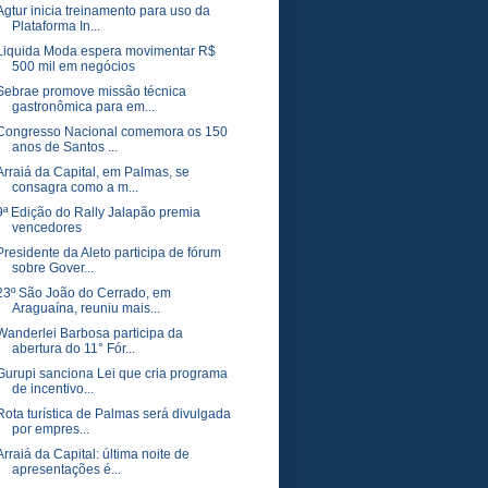
Agtur inicia treinamento para uso da
Plataforma In...
Liquida Moda espera movimentar R$
500 mil em negócios
Sebrae promove missão técnica
gastronômica para em...
Congresso Nacional comemora os 150
anos de Santos ...
Arraiá da Capital, em Palmas, se
consagra como a m...
9ª Edição do Rally Jalapão premia
vencedores
Presidente da Aleto participa de fórum
sobre Gover...
23º São João do Cerrado, em
Araguaína, reuniu mais...
Wanderlei Barbosa participa da
abertura do 11° Fór...
Gurupi sanciona Lei que cria programa
de incentivo...
Rota turística de Palmas será divulgada
por empres...
Arraiá da Capital: última noite de
apresentações é...