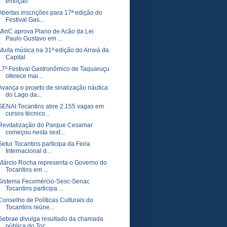
emoção
Abertas inscrições para 17ª edição do
Festival Gas...
MinC aprova Plano de Acâo da Lei
Paulo Gustavo em ...
Muita música na 31ª edição do Arraiá da
Capital
17º Festival Gastronômico de Taquaruçu
oferece mai...
Avança o projeto de sinalização náutica
do Lago da...
SENAI Tocantins abre 2.155 vagas em
cursos técnico...
Revitalização do Parque Cesamar
começou nesta sext...
Setur Tocantins participa da Feira
Internacional d...
Márcio Rocha representa o Governo do
Tocantins em ...
Sistema Fecomércio-Sesc-Senac
Tocantins participa ...
Conselho de Políticas Culturais do
Tocantins reúne...
Sebrae divulga resultado da chamada
pública do Toc...