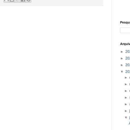
Pesqu
Arqui
►
20
►
20
►
20
▼
20
►
►
►
►
►
►
▼