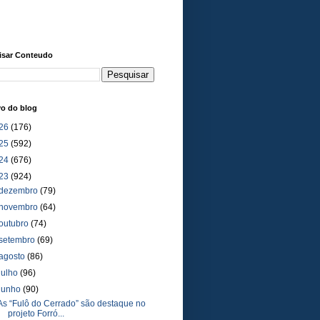
isar Conteudo
vo do blog
26
(176)
25
(592)
24
(676)
23
(924)
dezembro
(79)
novembro
(64)
outubro
(74)
setembro
(69)
agosto
(86)
julho
(96)
junho
(90)
As “Fulô do Cerrado” são destaque no
projeto Forró...