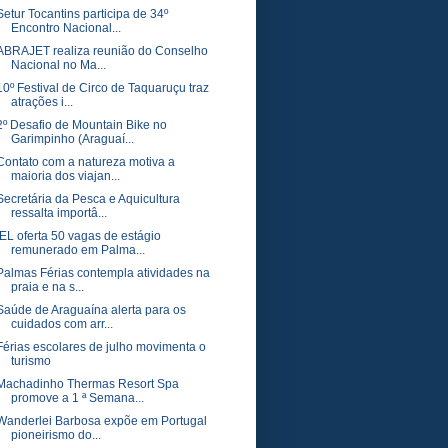
Setur Tocantins participa de 34º
Encontro Nacional...
ABRAJET realiza reunião do Conselho
Nacional no Ma...
10º Festival de Circo de Taquaruçu traz
atrações i...
2º Desafio de Mountain Bike no
Garimpinho (Araguaí...
Contato com a natureza motiva a
maioria dos viajan...
Secretária da Pesca e Aquicultura
ressalta importâ...
IEL oferta 50 vagas de estágio
remunerado em Palma...
Palmas Férias contempla atividades na
praia e na s...
Saúde de Araguaína alerta para os
cuidados com arr...
Férias escolares de julho movimenta o
turismo
Machadinho Thermas Resort Spa
promove a 1 ª Semana...
Wanderlei Barbosa expõe em Portugal
pioneirismo do...