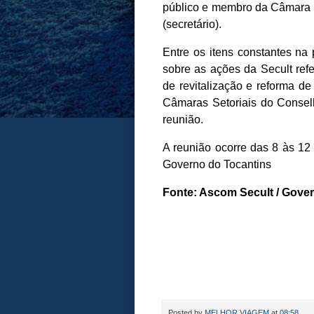
público e membro da Câmara d
(secretário).
Entre os itens constantes na 
sobre as ações da Secult ref
de revitalização e reforma d
Câmaras Setoriais do Conselh
reunião.
A reunião ocorre das 8 às 12 
Governo do Tocantins
Fonte: Ascom Secult / Gove
Posted by
MELHOR VIAGEM
at
08:58