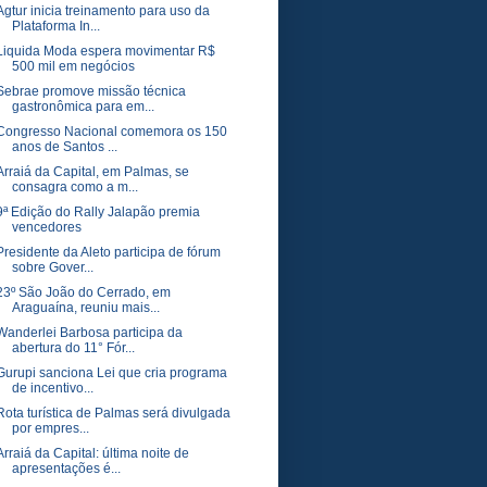
Agtur inicia treinamento para uso da
Plataforma In...
Liquida Moda espera movimentar R$
500 mil em negócios
Sebrae promove missão técnica
gastronômica para em...
Congresso Nacional comemora os 150
anos de Santos ...
Arraiá da Capital, em Palmas, se
consagra como a m...
9ª Edição do Rally Jalapão premia
vencedores
Presidente da Aleto participa de fórum
sobre Gover...
23º São João do Cerrado, em
Araguaína, reuniu mais...
Wanderlei Barbosa participa da
abertura do 11° Fór...
Gurupi sanciona Lei que cria programa
de incentivo...
Rota turística de Palmas será divulgada
por empres...
Arraiá da Capital: última noite de
apresentações é...