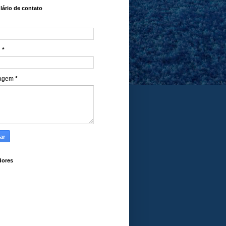
ário de contato
l
*
agem
*
dores