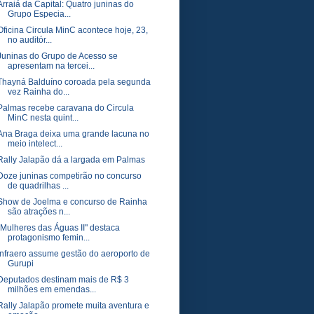
Arraiá da Capital: Quatro juninas do
Grupo Especia...
Oficina Circula MinC acontece hoje, 23,
no auditór...
Juninas do Grupo de Acesso se
apresentam na tercei...
Thayná Balduíno coroada pela segunda
vez Rainha do...
Palmas recebe caravana do Circula
MinC nesta quint...
Ana Braga deixa uma grande lacuna no
meio intelect...
Rally Jalapão dá a largada em Palmas
Doze juninas competirão no concurso
de quadrilhas ...
Show de Joelma e concurso de Rainha
são atrações n...
"Mulheres das Águas II" destaca
protagonismo femin...
Infraero assume gestão do aeroporto de
Gurupi
Deputados destinam mais de R$ 3
milhões em emendas...
Rally Jalapão promete muita aventura e