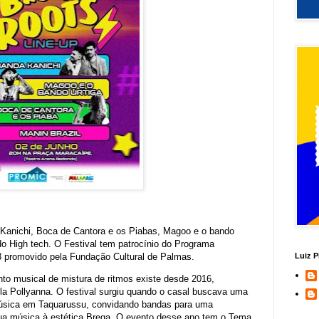
 Kanichi, Boca de Cantora e os Piabas, Magoo e o bando
do High tech. O Festival tem patrocínio do Programa
Luiz P
23 promovido pela Fundação Cultural de Palmas.
to musical de mistura de ritmos existe desde 2016,
la Pollyanna. O festival surgiu quando o casal buscava uma
música em Taquarussu, convidando bandas para uma
sua música à estética Brega. O evento desse ano tem o Tema