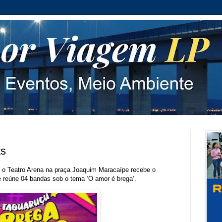
ts
h, o Teatro Arena na praça Joaquim Maracaípe recebe o
 reúne 04 bandas sob o tema ‘O amor é brega’.