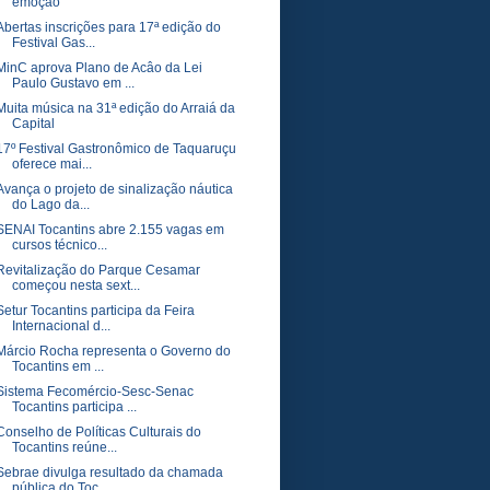
emoção
Abertas inscrições para 17ª edição do
Festival Gas...
MinC aprova Plano de Acâo da Lei
Paulo Gustavo em ...
Muita música na 31ª edição do Arraiá da
Capital
17º Festival Gastronômico de Taquaruçu
oferece mai...
Avança o projeto de sinalização náutica
do Lago da...
SENAI Tocantins abre 2.155 vagas em
cursos técnico...
Revitalização do Parque Cesamar
começou nesta sext...
Setur Tocantins participa da Feira
Internacional d...
Márcio Rocha representa o Governo do
Tocantins em ...
Sistema Fecomércio-Sesc-Senac
Tocantins participa ...
Conselho de Políticas Culturais do
Tocantins reúne...
Sebrae divulga resultado da chamada
pública do Toc...