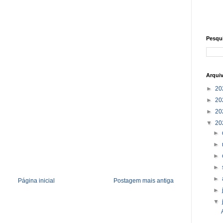
Pesqu
Arqui
►
20
►
20
►
20
▼
20
►
►
►
►
►
Página inicial
Postagem mais antiga
►
▼