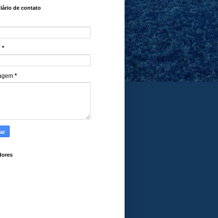
ário de contato
l
*
agem
*
dores