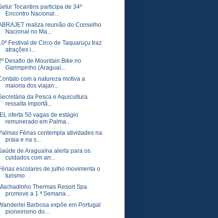
Setur Tocantins participa de 34º
Encontro Nacional...
ABRAJET realiza reunião do Conselho
Nacional no Ma...
10º Festival de Circo de Taquaruçu traz
atrações i...
2º Desafio de Mountain Bike no
Garimpinho (Araguaí...
Contato com a natureza motiva a
maioria dos viajan...
Secretária da Pesca e Aquicultura
ressalta importâ...
IEL oferta 50 vagas de estágio
remunerado em Palma...
Palmas Férias contempla atividades na
praia e na s...
Saúde de Araguaína alerta para os
cuidados com arr...
Férias escolares de julho movimenta o
turismo
Machadinho Thermas Resort Spa
promove a 1 ª Semana...
Wanderlei Barbosa expõe em Portugal
pioneirismo do...