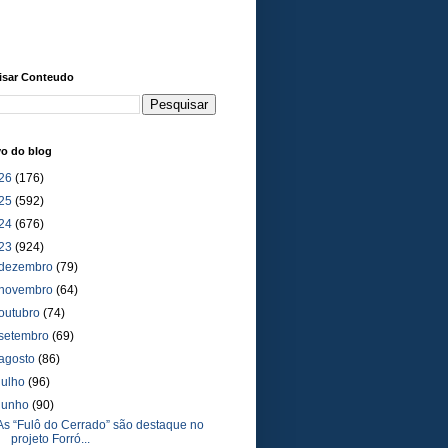
isar Conteudo
vo do blog
26
(176)
25
(592)
24
(676)
23
(924)
dezembro
(79)
novembro
(64)
outubro
(74)
setembro
(69)
agosto
(86)
julho
(96)
junho
(90)
As “Fulô do Cerrado” são destaque no
projeto Forró...