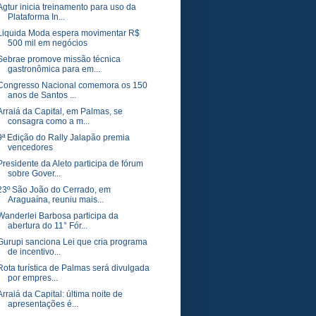
Agtur inicia treinamento para uso da
Plataforma In...
Liquida Moda espera movimentar R$
500 mil em negócios
Sebrae promove missão técnica
gastronômica para em...
Congresso Nacional comemora os 150
anos de Santos ...
Arraiá da Capital, em Palmas, se
consagra como a m...
9ª Edição do Rally Jalapão premia
vencedores
Presidente da Aleto participa de fórum
sobre Gover...
23º São João do Cerrado, em
Araguaína, reuniu mais...
Wanderlei Barbosa participa da
abertura do 11° Fór...
Gurupi sanciona Lei que cria programa
de incentivo...
Rota turística de Palmas será divulgada
por empres...
Arraiá da Capital: última noite de
apresentações é...