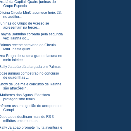
Arraiá da Capital: Quatro juninas do
Grupo Especia...
Oficina Circula MinC acontece hoje, 23,
no auditór...
Juninas do Grupo de Acesso se
apresentam na tercei...
Thayná Balduíno coroada pela segunda
vez Rainha do...
Palmas recebe caravana do Circula
MinC nesta quint...
Ana Braga deixa uma grande lacuna no
meio intelect...
Rally Jalapão dá a largada em Palmas
Doze juninas competirão no concurso
de quadrilhas ...
Show de Joelma e concurso de Rainha
são atrações n...
"Mulheres das Águas II" destaca
protagonismo femin...
Infraero assume gestão do aeroporto de
Gurupi
Deputados destinam mais de R$ 3
milhões em emendas...
Rally Jalapão promete muita aventura e