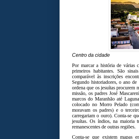
Centro da cidade
Por marcar a história de várias 
primeiros habitantes. São sina
comparável às inscrições encont
Segundo historiadores, o ano de
ordena que os jesuítas procurem 
missão, os padres José Mascaren
marcos do Maranhão até Laguna,
colocado no Morro Pelado (co
moravam os padres) e o tercei
carregariam o ouro). Conta-se qu
jesuítas. Os índios, na maioria
remanescentes de outras regiões.
Conta-se que existem mapas em