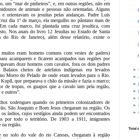
so, um “mar de pinheiros”, e, em outras regiões, não em
idouros de animais e pessoas não orientadas. Alguns
s e orientavam os jesuítas pelas andanças. Padre Luis
 cruz dia 1º de março, ela mergulho no pântano mais de
m cada marco, foi plantada uma cruz jesuítica, com
sto. Nos anais do livro 12 Jesuítas no Estado de Santa
as do Rio de Janeiro), além desse relatório, existe o
de muitos eram homens comuns com vestes de padres)
para acamparem e ficarem acampados nas regiões por
mpavam doze homens com cavalos, fora os dois padres
Balaios cheios de artefatos indígenas era levados
►
 no Morro do Pelado de onde eram levados para o Rio.
►
 Kupll, que preparava o chão da missão e fazia o marco;
►
 de tropas, os guapos que a cavalo iam pela região,
►
e outros”.
►
dios xodengues quando os primeiros colonizadores de
►
rão, São Joaquim e Bom Jesus chegaram na região. Os
►
 os índios, cujos vestígios ainda podem ser encontrados
das por todo o território. De 1903 a 1911, imigrantes
e na região.
Total 
e no solo do vale do rio Canoas, chegaram à região