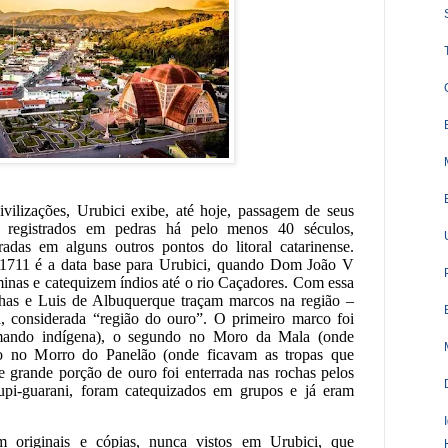
civilizações, Urubici exibe, até hoje, passagem de seus
is registrados em pedras há pelo menos 40 séculos,
radas em alguns outros pontos do litoral catarinense.
 1711 é a data base para Urubici, quando Dom João V
minas e catequizem índios até o rio Caçadores. Com essa
has e Luis de Albuquerque traçam marcos na região –
 considerada “região do ouro”. O primeiro marco foi
mando indígena), o segundo no Moro da Mala (onde
ro no Morro do Panelão (onde ficavam as tropas que
e grande porção de ouro foi enterrada nas rochas pelos
 tupi-guarani, foram catequizados em grupos e já eram
 originais e cópias, nunca vistos em Urubici, que