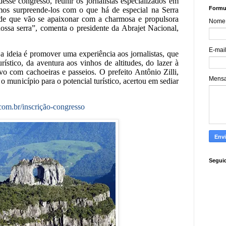
desse congresso, reunir os jornalistas especializados em
Formul
mos surpreende-los com o que há de especial na Serra
de que vão se apaixonar com a charmosa e propulsora
Nome
nossa serra”, comenta o presidente da Abrajet Nacional,
E-mai
a ideia é promover uma experiência aos jornalistas, que
rístico, da aventura aos vinhos de altitudes, do lazer à
vo com cachoeiras e passeios. O prefeito Antônio Zilli,
Mens
 município para o potencial turístico, acertou em sediar
.com.br/inscrição-congresso
Segui