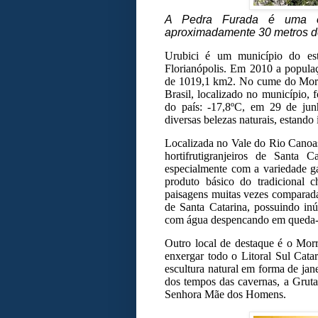
A Pedra Furada é uma es
aproximadamente 30 metros de
Urubici é um município do est
Florianópolis. Em 2010 a populaç
de 1019,1 km2. No cume do Morro 
Brasil, localizado no município, f
do país: -17,8ºC, em 29 de ju
diversas belezas naturais, estand
Localizada no Vale do Rio Canoas,
hortifrutigranjeiros de Santa
especialmente com a variedade ga
produto básico do tradicional 
paisagens muitas vezes comparada
de Santa Catarina, possuindo in
com água despencando em queda-li
Outro local de destaque é o Morr
enxergar todo o Litoral Sul Cata
escultura natural em forma de janel
dos tempos das cavernas, a Grut
Senhora Mãe dos Homens.