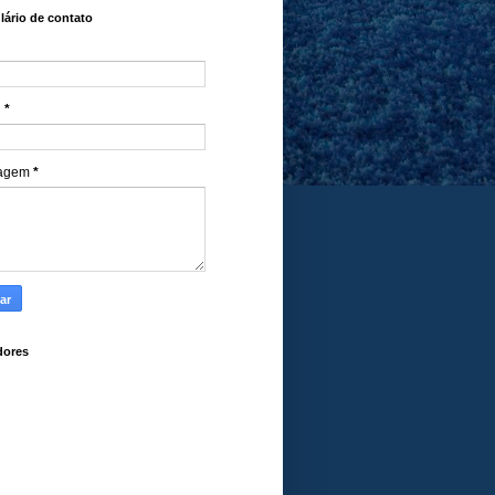
ário de contato
l
*
agem
*
dores