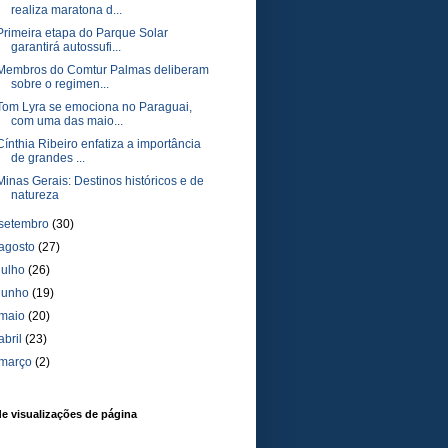
realiza maratona d...
Primeira etapa do Parque Solar
garantirá autossufi...
Membros do Comtur Palmas deliberam
sobre o regimen...
Tom Lyra se emociona no Paraguai,
com uma das maio...
Cínthia Ribeiro enfatiza a importância
de grandes ...
Minas Gerais: Destinos históricos e de
natureza
setembro
(30)
agosto
(27)
julho
(26)
junho
(19)
maio
(20)
abril
(23)
março
(2)
de visualizações de página