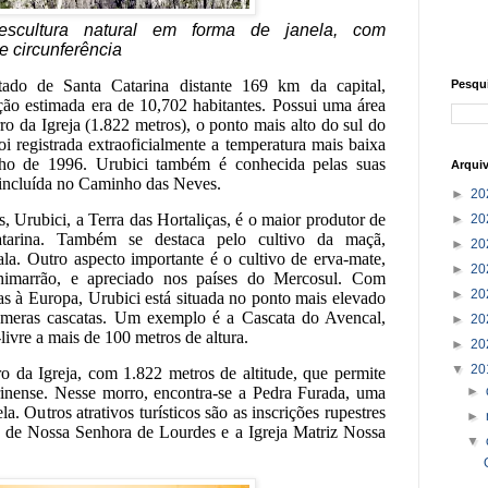
cultura natural em forma de janela, com
 circunferência
ado de Santa Catarina distante 169 km da capital,
Pesqu
ão estimada era de 10,702 habitantes. Possui uma área
da Igreja (1.822 metros), o ponto mais alto do sul do
oi registrada extraoficialmente a temperatura mais baixa
nho de 1996. Urubici também é conhecida pelas suas
Arqui
o incluída no Caminho das Neves.
►
20
 Urubici, a Terra das Hortaliças, é o maior produtor de
►
20
 Catarina. Também se destaca pelo cultivo da maçã,
►
20
la. Outro aspecto importante é o cultivo de erva-mate,
►
20
chimarrão, e apreciado nos países do Mercosul. Com
►
20
s à Europa, Urubici está situada no ponto mais elevado
úmeras cascatas. Um exemplo é a Cascata do Avencal,
►
20
vre a mais de 100 metros de altura.
►
20
▼
20
o da Igreja, com 1.822 metros de altitude, que permite
rinense. Nesse morro, encontra-se a Pedra Furada, uma
►
a. Outros atrativos turísticos são as inscrições rupestres
►
a de Nossa Senhora de Lourdes e a Igreja Matriz Nossa
▼