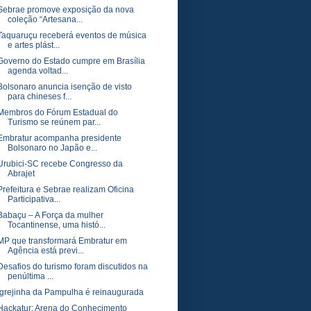
Sebrae promove exposição da nova
coleção “Artesana...
Taquaruçu receberá eventos de música
e artes plást...
Governo do Estado cumpre em Brasília
agenda voltad...
Bolsonaro anuncia isenção de visto
para chineses f...
Membros do Fórum Estadual do
Turismo se reúnem par...
Embratur acompanha presidente
Bolsonaro no Japão e...
Urubici-SC recebe Congresso da
Abrajet
Prefeitura e Sebrae realizam Oficina
Participativa...
Babaçu – A Força da mulher
Tocantinense, uma histó...
MP que transformará Embratur em
Agência está previ...
Desafios do turismo foram discutidos na
penúltima ...
Igrejinha da Pampulha é reinaugurada
Hackatur: Arena do Conhecimento