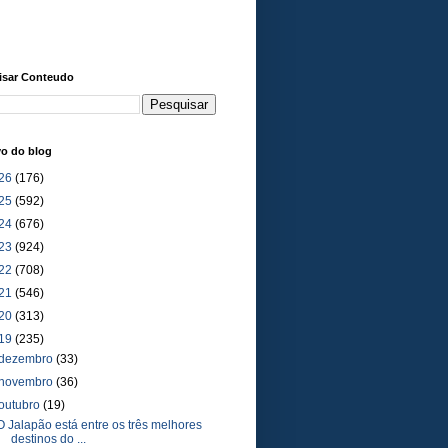
isar Conteudo
vo do blog
26
(176)
25
(592)
24
(676)
23
(924)
22
(708)
21
(546)
20
(313)
19
(235)
dezembro
(33)
novembro
(36)
outubro
(19)
O Jalapão está entre os três melhores
destinos do ...