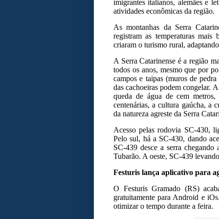
imigrantes italianos, alemães e le
atividades econômicas da região.
As montanhas da Serra Catarine
registram as temperaturas mais 
criaram o turismo rural, adaptand
A Serra Catarinense é a região ma
todos os anos, mesmo que por pou
campos e taipas (muros de pedra 
das cachoeiras podem congelar. A 
queda de água de cem metros, é 
centenárias, a cultura gaúcha, a
da natureza agreste da Serra Catar
Acesso pelas rodovia SC-430, l
Pelo sul, há a SC-430, dando ac
SC-439 desce a serra chegando 
Tubarão. A oeste, SC-439 levando
Festuris lança aplicativo para 
O Festuris Gramado (RS) acaba
gratuitamente para Android e iOs
otimizar o tempo durante a feira.