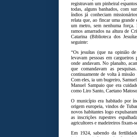
registravam um pinheiral espanto
todas, alguns banhados, com sum
índios já conheciam missionário
relata que, ao fincar uma grande
um metro, sem nenhuma força. E
ramos amarrados na altura de Cri
Catarina (Biblioteca dos Jesuít
seguinte:
“Os jesuítas (que na opinião 
levavam pessoas em cargueiros 
onde andavam. No planalto, aca
que comandavam as pesquisas. 
continuamente de volta à missão
Com eles, ia um bugreiro, Samuel
Manuel Sampaio que era cuidador
como Liro Santo, Caetano Matoso 
O município era habitado por ín
origem europeia, vindos de Tuba
novos habitantes logo expulsaram
as inscrições rupestres espalha
agricultores e madeireiros fixam-s
Em 1924, sabendo da fertilidad