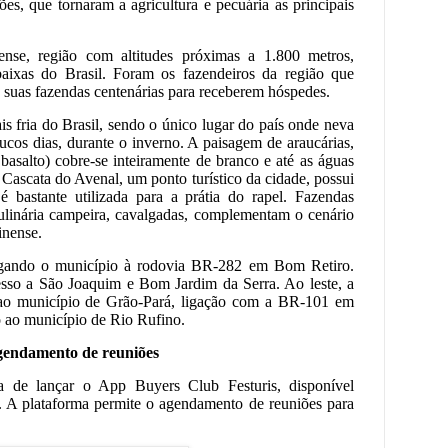
tões, que tornaram a agricultura e pecuária as principais
nse, região com altitudes próximas a 1.800 metros,
baixas do Brasil. Foram os fazendeiros da região que
o suas fazendas centenárias para receberem hóspedes.
is fria do Brasil, sendo o único lugar do país onde neva
cos dias, durante o inverno. A paisagem de araucárias,
basalto) cobre-se inteiramente de branco e até as águas
Cascata do Avenal, um ponto turístico da cidade, possui
bastante utilizada para a prátia do rapel. Fazendas
 culinária campeira, cavalgadas, complementam o cenário
inense.
igando o município à rodovia BR-282 em Bom Retiro.
esso a São Joaquim e Bom Jardim da Serra. Ao leste, a
ao município de Grão-Pará, ligação com a BR-101 em
 ao município de Rio Rufino.
agendamento de reuniões
 de lançar o App Buyers Club Festuris, disponível
. A plataforma permite o agendamento de reuniões para