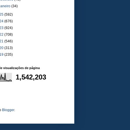
janeiro
(34)
25
(592)
24
(676)
23
(924)
22
(708)
21
(546)
20
(313)
19
(235)
de visualizações de página
1,542,203
do
Blogger
.