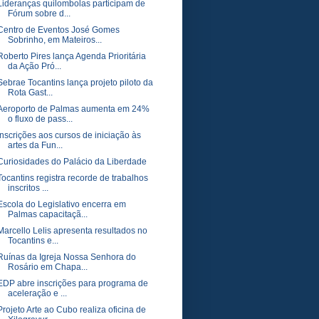
Lideranças quilombolas participam de
Fórum sobre d...
Centro de Eventos José Gomes
Sobrinho, em Mateiros...
Roberto Pires lança Agenda Prioritária
da Ação Pró...
Sebrae Tocantins lança projeto piloto da
Rota Gast...
Aeroporto de Palmas aumenta em 24%
o fluxo de pass...
Inscrições aos cursos de iniciação às
artes da Fun...
Curiosidades do Palácio da Liberdade
Tocantins registra recorde de trabalhos
inscritos ...
Escola do Legislativo encerra em
Palmas capacitaçã...
Marcello Lelis apresenta resultados no
Tocantins e...
Ruínas da Igreja Nossa Senhora do
Rosário em Chapa...
EDP abre inscrições para programa de
aceleração e ...
Projeto Arte ao Cubo realiza oficina de