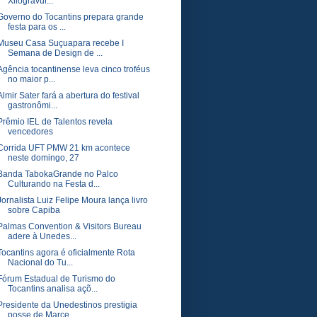
Xilogravur...
Governo do Tocantins prepara grande
festa para os ...
Museu Casa Suçuapara recebe I
Semana de Design de ...
Agência tocantinense leva cinco troféus
no maior p...
Almir Sater fará a abertura do festival
gastronômi...
Prêmio IEL de Talentos revela
vencedores
Corrida UFT PMW 21 km acontece
neste domingo, 27
Banda TabokaGrande no Palco
Culturando na Festa d...
Jornalista Luiz Felipe Moura lança livro
sobre Capiba
Palmas Convention & Visitors Bureau
adere à Unedes...
Tocantins agora é oficialmente Rota
Nacional do Tu...
Fórum Estadual de Turismo do
Tocantins analisa açõ...
Presidente da Unedestinos prestigia
posse de Marce...