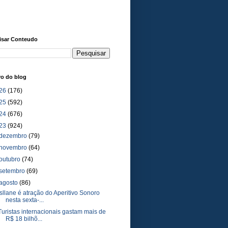
isar Conteudo
vo do blog
26
(176)
25
(592)
24
(676)
23
(924)
dezembro
(79)
novembro
(64)
outubro
(74)
setembro
(69)
agosto
(86)
Isllane é atração do Aperitivo Sonoro
nesta sexta-...
Turistas internacionais gastam mais de
R$ 18 bilhõ...