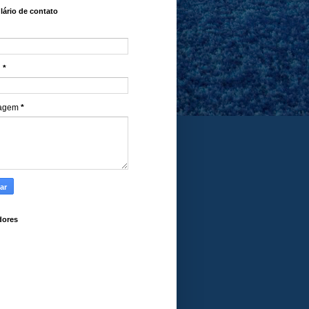
ário de contato
l
*
agem
*
dores