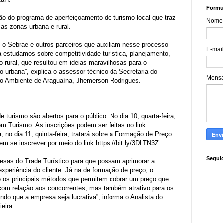
Formul
ão do programa de aperfeiçoamento do turismo local que traz
Nome
 as zonas urbana e rural.
o Sebrae e outros parceiros que auxiliam nesse processo
E-mai
Já estudamos sobre competitividade turística, planejamento,
o rural, que resultou em ideias maravilhosas para o
ão urbana”, explica o assessor técnico da Secretaria do
Mens
o Ambiente de Araguaína, Jhemerson Rodrigues.
turismo são abertos para o público. No dia 10, quarta-feira,
m Turismo. As inscrições podem ser feitas no link
na, no dia 11, quinta-feira, tratará sobre a Formação de Preço
m se inscrever por meio do link https://bit.ly/3DLTN3Z.
Segui
resas do Trade Turístico para que possam aprimorar a
experiência do cliente. Já na de formação de preço, o
e os principais métodos que permitem cobrar um preço que
com relação aos concorrentes, mas também atrativo para os
indo que a empresa seja lucrativa”, informa o Analista do
ieira.