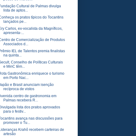
Fundação Cultural de Palmas divulga
lista de aptos...
Conheça os pratos típicos do Tocantins
lançados pe...
Ery Carlos, ex-vocalista da Magníficos,
apresenta-...
Centro de Comercialização de Produtos
Associados d...
Prêmio IEL de Talentos premia finalistas
na quinta...
Secult, Conselho de Políticas Culturais
e MinC têm...
Rota Gastronômica enriquece o turismo
em Porto Nac...
Japão e Brasil anunciam isenção
recíproca de vistos
Avenida centro de gastronomia em
Palmas receberá R...
Divulgada lista dos pratos aprovados
para o festiv...
Tocantins avança nas discussões para
promover o Tu...
Lideranças Krahô recebem carteiras de
artesão