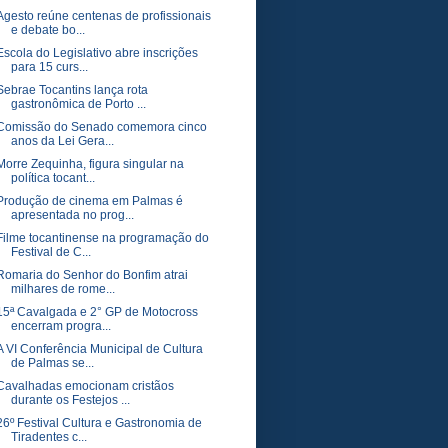
Agesto reúne centenas de profissionais
e debate bo...
Escola do Legislativo abre inscrições
para 15 curs...
Sebrae Tocantins lança rota
gastronômica de Porto ...
Comissão do Senado comemora cinco
anos da Lei Gera...
Morre Zequinha, figura singular na
política tocant...
Produção de cinema em Palmas é
apresentada no prog...
Filme tocantinense na programação do
Festival de C...
Romaria do Senhor do Bonfim atrai
milhares de rome...
15ª Cavalgada e 2° GP de Motocross
encerram progra...
A VI Conferência Municipal de Cultura
de Palmas se...
Cavalhadas emocionam cristãos
durante os Festejos ...
26º Festival Cultura e Gastronomia de
Tiradentes c...