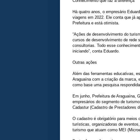
Conhecimento que faz a diferença
Há quatro anos, o empresário Eduard
viagens em 2022. Ele conta que já ap
Prefeitura e está otimista.
“Ações de desenvolvimento do turism
cursos de desenvolvimento de rede s
consultorias. Todo esse conheciment
iniciando”, conta Eduardo.
Outras ações
Além das ferramentas educativas, es
Araguaína com a criação da marca, e
como base uma pesquisa respondida 
Em junho, Prefeitura de Araguaína, 
empresários do segmento de turismo 
Cadastur (Cadastro de Prestadores de
O cadastro é obrigatório para meios
turísticas, organizadoras de eventos
turismo que atuam como MEI (Microe