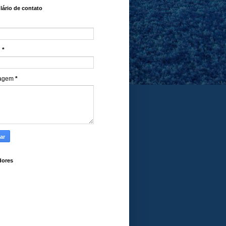
ário de contato
l
*
agem
*
dores