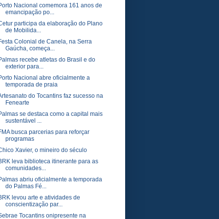
Porto Nacional comemora 161 anos de
emancipação po...
Cetur participa da elaboração do Plano
de Mobilida...
Festa Colonial de Canela, na Serra
Gaúcha, começa...
Palmas recebe atletas do Brasil e do
exterior para...
Porto Nacional abre oficialmente a
temporada de praia
Artesanato do Tocantins faz sucesso na
Fenearte
Palmas se destaca como a capital mais
sustentável ...
FMA busca parcerias para reforçar
programas
Chico Xavier, o mineiro do século
BRK leva biblioteca itinerante para as
comunidades...
Palmas abriu oficialmente a temporada
do Palmas Fé...
BRK levou arte e atividades de
conscientização par...
Sebrae Tocantins onipresente na