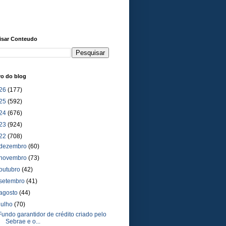
isar Conteudo
vo do blog
26
(177)
25
(592)
24
(676)
23
(924)
22
(708)
dezembro
(60)
novembro
(73)
outubro
(42)
setembro
(41)
agosto
(44)
julho
(70)
Fundo garantidor de crédito criado pelo
Sebrae e o...