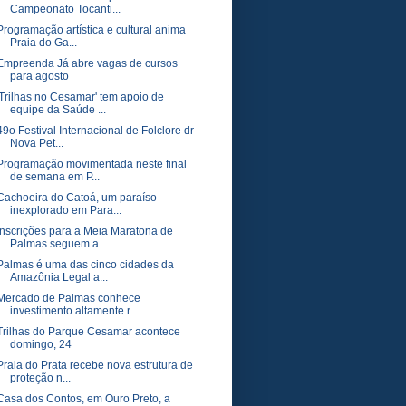
Campeonato Tocanti...
Programação artística e cultural anima
Praia do Ga...
Empreenda Já abre vagas de cursos
para agosto
'Trilhas no Cesamar' tem apoio de
equipe da Saúde ...
49o Festival Internacional de Folclore dr
Nova Pet...
Programação movimentada neste final
de semana em P...
Cachoeira do Catoá, um paraíso
inexplorado em Para...
Inscrições para a Meia Maratona de
Palmas seguem a...
Palmas é uma das cinco cidades da
Amazônia Legal a...
Mercado de Palmas conhece
investimento altamente r...
Trilhas do Parque Cesamar acontece
domingo, 24
Praia do Prata recebe nova estrutura de
proteção n...
Casa dos Contos, em Ouro Preto, a