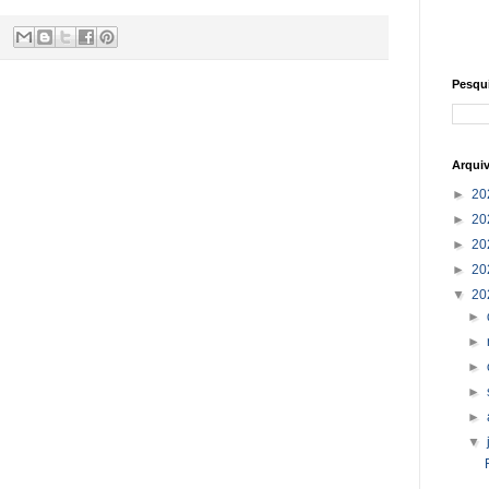
Pesqu
Arqui
►
20
►
20
►
20
►
20
▼
20
►
►
►
►
►
▼