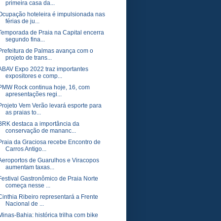
primeira casa da...
Ocupação hoteleira é impulsionada nas
férias de ju...
Temporada de Praia na Capital encerra
segundo fina...
Prefeitura de Palmas avança com o
projeto de trans...
ABAV Expo 2022 traz importantes
expositores e comp...
PMW Rock continua hoje, 16, com
apresentações regi...
Projeto Vem Verão levará esporte para
as praias to...
BRK destaca a importância da
conservação de mananc...
Praia da Graciosa recebe Encontro de
Carros Antigo...
Aeroportos de Guarulhos e Viracopos
aumentam taxas...
Festival Gastronômico de Praia Norte
começa nesse ...
Cinthia Ribeiro representará a Frente
Nacional de ...
Minas-Bahia: histórica trilha com bike