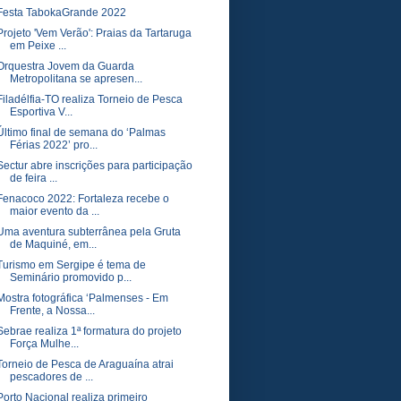
Festa TabokaGrande 2022
Projeto 'Vem Verão': Praias da Tartaruga
em Peixe ...
Orquestra Jovem da Guarda
Metropolitana se apresen...
Filadélfia-TO realiza Torneio de Pesca
Esportiva V...
Último final de semana do ‘Palmas
Férias 2022’ pro...
Sectur abre inscrições para participação
de feira ...
Fenacoco 2022: Fortaleza recebe o
maior evento da ...
Uma aventura subterrânea pela Gruta
de Maquiné, em...
Turismo em Sergipe é tema de
Seminário promovido p...
Mostra fotográfica ‘Palmenses - Em
Frente, a Nossa...
Sebrae realiza 1ª formatura do projeto
Força Mulhe...
Torneio de Pesca de Araguaína atrai
pescadores de ...
Porto Nacional realiza primeiro