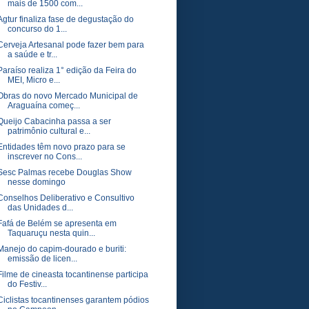
mais de 1500 com...
Agtur finaliza fase de degustação do
concurso do 1...
Cerveja Artesanal pode fazer bem para
a saúde e tr...
Paraíso realiza 1° edição da Feira do
MEI, Micro e...
Obras do novo Mercado Municipal de
Araguaína começ...
Queijo Cabacinha passa a ser
patrimônio cultural e...
Entidades têm novo prazo para se
inscrever no Cons...
Sesc Palmas recebe Douglas Show
nesse domingo
Conselhos Deliberativo e Consultivo
das Unidades d...
Fafá de Belém se apresenta em
Taquaruçu nesta quin...
Manejo do capim-dourado e buriti:
emissão de licen...
Filme de cineasta tocantinense participa
do Festiv...
Ciclistas tocantinenses garantem pódios