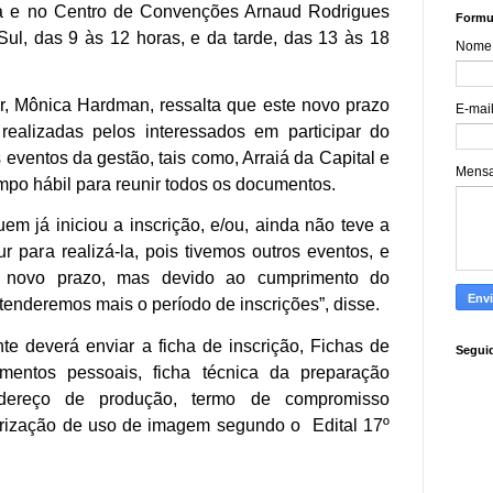
a e no Centro de Convenções Arnaud Rodrigues
Formul
Sul, das 9 às 12 horas, e da tarde, das 13 às 18
Nome
ur, Mônica Hardman, ressalta que este novo prazo
E-mai
 realizadas pelos interessados em participar do
 eventos da gestão, tais como, Arraiá da Capital e
Mens
mpo hábil para reunir todos os documentos.
uem já iniciou a inscrição, e/ou, ainda não teve a
ur para realizá-la, pois tivemos outros eventos, e
te novo prazo, mas devido ao cumprimento do
enderemos mais o período de inscrições”, disse.
te deverá enviar a ficha de inscrição,
Fichas de
Segui
entos pessoais, ficha técnica da preparação
ndereço de produção, termo de compromisso
torização de uso de imagem segundo o
Edital 17º