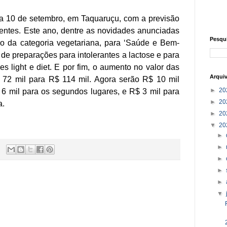
 a 10 de setembro, em Taquaruçu, com a previsão
rentes. Este ano, dentre as novidades anunciadas
Pesqu
ão da categoria vegetariana, para ‘Saúde e Bem-
 de preparações para intolerantes a lactose e para
s light e diet. E por fim, o aumento no valor das
Arqui
72 mil para R$ 114 mil. Agora serão R$ 10 mil
►
20
 6 mil para os segundos lugares, e R$ 3 mil para
►
20
a.
►
20
▼
20
►
►
►
►
►
▼