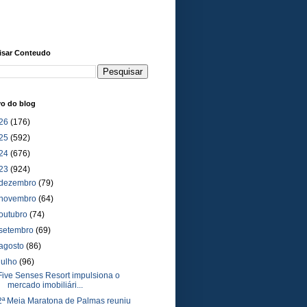
isar Conteudo
vo do blog
26
(176)
25
(592)
24
(676)
23
(924)
dezembro
(79)
novembro
(64)
outubro
(74)
setembro
(69)
agosto
(86)
julho
(96)
Five Senses Resort impulsiona o
mercado imobiliári...
2ª Meia Maratona de Palmas reuniu