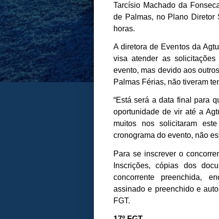
Tarcísio Machado da Fonsec
de Palmas, no Plano Diretor 
horas.
A diretora de Eventos da Agt
visa atender as solicitações
evento, mas devido aos outros
Palmas Férias, não tiveram te
“Está será a data final para q
oportunidade de vir até a Agt
muitos nos solicitaram es
cronograma do evento, não est
Para se inscrever o concorren
Inscrições,
cópias dos docum
concorrente preenchida, e
assinado e preenchido e au
FGT
.
17º FGT