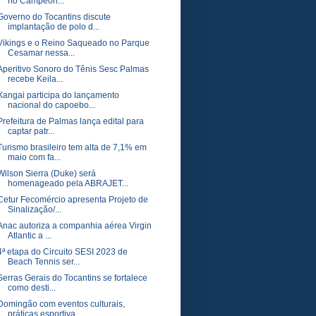
no Campeon...
Governo do Tocantins discute
implantação de polo d...
Vikings e o Reino Saqueado no Parque
Cesamar nessa...
Aperitivo Sonoro do Tênis Sesc Palmas
recebe Keila...
Xangai participa do lançamento
nacional do capoebo...
Prefeitura de Palmas lança edital para
captar patr...
Turismo brasileiro tem alta de 7,1% em
maio com fa...
Wilson Sierra (Duke) será
homenageado pela ABRAJET...
Cetur Fecomércio apresenta Projeto de
Sinalização/...
Anac autoriza a companhia aérea Virgin
Atlantic a ...
4ª etapa do Circuito SESI 2023 de
Beach Tennis ser...
Serras Gerais do Tocantins se fortalece
como desti...
Domingão com eventos culturais,
práticas esportiva...