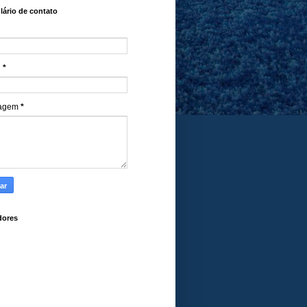
ário de contato
l
*
agem
*
dores