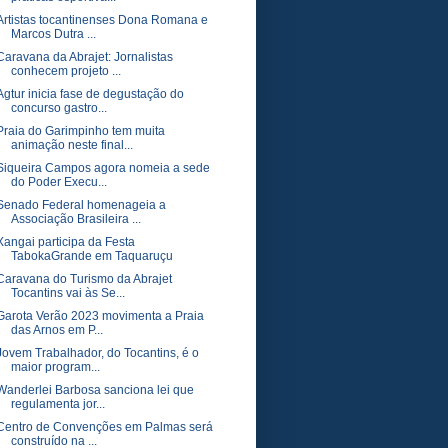
Artistas tocantinenses Dona Romana e
Marcos Dutra ...
Caravana da Abrajet: Jornalistas
conhecem projeto ...
Agtur inicia fase de degustação do
concurso gastro...
Praia do Garimpinho tem muita
animação neste final...
Siqueira Campos agora nomeia a sede
do Poder Execu...
Senado Federal homenageia a
Associação Brasileira ...
Xangai participa da Festa
TabokaGrande em Taquaruçu
Caravana do Turismo da Abrajet
Tocantins vai às Se...
Garota Verão 2023 movimenta a Praia
das Arnos em P...
Jovem Trabalhador, do Tocantins, é o
maior program...
Wanderlei Barbosa sanciona lei que
regulamenta jor...
Centro de Convenções em Palmas será
construído na ...