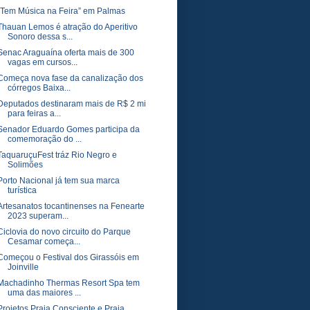
“Tem Música na Feira” em Palmas
Thauan Lemos é atração do Aperitivo
Sonoro dessa s...
Senac Araguaína oferta mais de 300
vagas em cursos...
Começa nova fase da canalização dos
córregos Baixa...
Deputados destinaram mais de R$ 2 mi
para feiras a...
Senador Eduardo Gomes participa da
comemoração do ...
TaquaruçuFest tráz Rio Negro e
Solimões
Porto Nacional já tem sua marca
turística
Artesanatos tocantinenses na Fenearte
2023 superam...
Ciclovia do novo circuito do Parque
Cesamar começa...
Começou o Festival dos Girassóis em
Joinville
Machadinho Thermas Resort Spa tem
uma das maiores ...
Projetos Praia Consciente e Praia