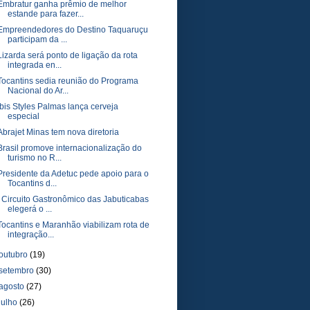
Embratur ganha prêmio de melhor
estande para fazer...
Empreendedores do Destino Taquaruçu
participam da ...
Lizarda será ponto de ligação da rota
integrada en...
Tocantins sedia reunião do Programa
Nacional do Ar...
Ibis Styles Palmas lança cerveja
especial
Abrajet Minas tem nova diretoria
Brasil promove internacionalização do
turismo no R...
Presidente da Adetuc pede apoio para o
Tocantins d...
I Circuito Gastronômico das Jabuticabas
elegerá o ...
Tocantins e Maranhão viabilizam rota de
integração...
outubro
(19)
setembro
(30)
agosto
(27)
julho
(26)