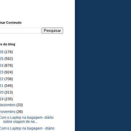
isar Conteudo
vo do blog
26
(176)
25
(592)
24
(676)
23
(924)
22
(708)
21
(546)
20
(313)
19
(235)
dezembro
(33)
novembro
(36)
Com o Laptop na bagagem- diário
sobre viagem de ne...
Com o Laptop na bagagem - diário