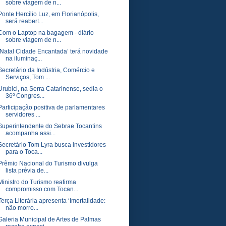
sobre viagem de n...
Ponte Hercílio Luz, em Florianópolis,
será reabert...
Com o Laptop na bagagem - diário
sobre viagem de n...
‘Natal Cidade Encantada’ terá novidade
na iluminaç...
Secretário da Indústria, Comércio e
Serviços, Tom ...
Urubici, na Serra Catarinense, sedia o
36º Congres...
Participação positiva de parlamentares
servidores ...
Superintendente do Sebrae Tocantins
acompanha assi...
Secretário Tom Lyra busca investidores
para o Toca...
Prêmio Nacional do Turismo divulga
lista prévia de...
Ministro do Turismo reafirma
compromisso com Tocan...
Terça Literária apresenta ‘Imortalidade:
não morro...
Galeria Municipal de Artes de Palmas