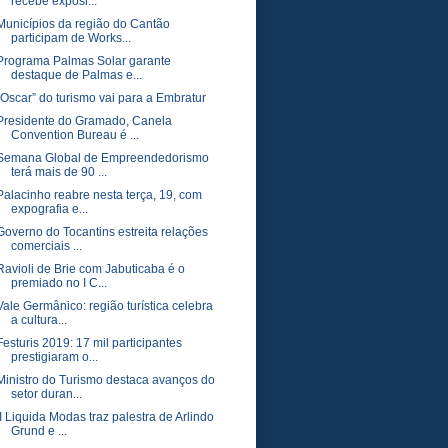
recebe exposi...
Municípios da região do Cantão
participam de Works...
Programa Palmas Solar garante
destaque de Palmas e...
“Oscar” do turismo vai para a Embratur
Presidente do Gramado, Canela
Convention Bureau é ...
Semana Global de Empreendedorismo
terá mais de 90 ...
Palacinho reabre nesta terça, 19, com
expografia e...
Governo do Tocantins estreita relações
comerciais ...
Ravioli de Brie com Jabuticaba é o
premiado no I C...
Vale Germânico: região turística celebra
a cultura...
Festuris 2019: 17 mil participantes
prestigiaram o...
Ministro do Turismo destaca avanços do
setor duran...
II Liquida Modas traz palestra de Arlindo
Grund e ...