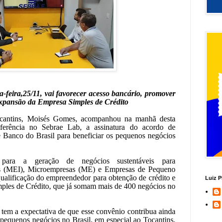
-feira,25/11, vai favorecer acesso bancário, promover
expansão da Empresa Simples de Crédito
ocantins, Moisés Gomes, acompanhou na manhã desta
nferência no Sebrae Lab, a assinatura do acordo de
e Banco do Brasil para beneficiar os pequenos negócios
 para a geração de negócios sustentáveis para
is (MEI), Microempresas (ME) e Empresas de Pequeno
qualificação do empreendedor para obtenção de crédito e
Luiz P
ples de Crédito, que já somam mais de 400 negócios no
em a expectativa de que esse convênio contribua ainda
pequenos negócios no Brasil, em especial ao Tocantins.