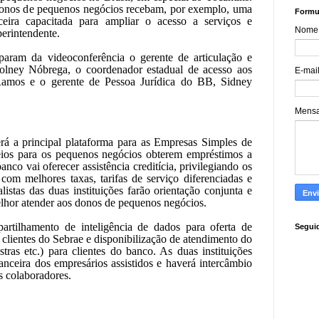
donos de pequenos negócios recebam, por exemplo, uma
Formul
ceira capacitada para ampliar o acesso a serviços e
Nome
perintendente.
iparam da videoconferência o gerente de articulação e
lney Nóbrega, o coordenador estadual de acesso aos
E-mai
 Ramos e o gerente de Pessoa Jurídica do BB, Sidney
Mens
rá a principal plataforma para as Empresas Simples de
ios para os pequenos negócios obterem empréstimos a
nco vai oferecer assistência creditícia, privilegiando os
 com melhores taxas, tarifas de serviço diferenciadas e
istas das duas instituições farão orientação conjunta e
elhor atender aos donos de pequenos negócios.
tilhamento de inteligência de dados para oferta de
Segui
 clientes do Sebrae e disponibilização de atendimento do
stras etc.) para clientes do banco. As duas instituições
nceira dos empresários assistidos e haverá intercâmbio
s colaboradores.