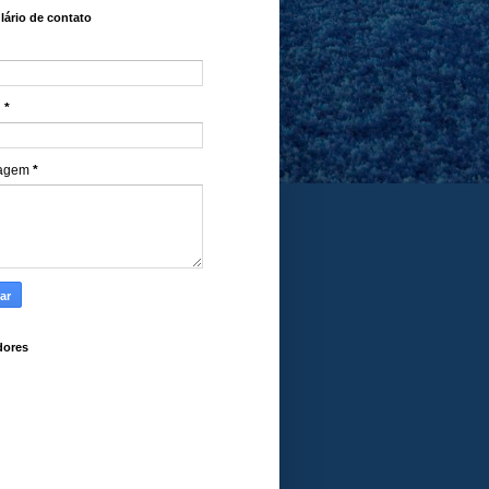
ário de contato
l
*
agem
*
dores