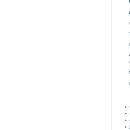
►
►
►
►