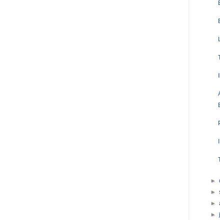
►
►
►
►