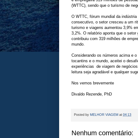
(WTTC), sendo que o turismo de neg
O WTTC, fórum mundial da indústria d
consecutivo, o setor cresceu a um ri
turismo e viagens aumentou 3,9% em
3,2%. O relatório aponta que o setor
contribuiu com 319 milhões de empre
mundo.
Considerando os números acima e o g
tocantins e o mundo, aceitei o desaf
experiências de viagem de negócios 
leitura seja agradável e qualquer s
Nos vemos brevemente
Divaldo Rezende, PhD
Posted by
MELHOR VIAGEM
at
04:13
Nenhum comentário: