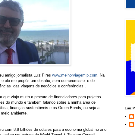
 amigo jornalista Luiz Pires
www.melhorviagemlp.com
. Na
e ele me propôs um desafio, sem compromisso: o de
ências das viagens de negócios e conferências .
ue viajo muito a procura de financiadores para projetos
rtes do mundo e também falando sobre a minha área de
ica, finanças sustentáveis e os Green Bonds, ou seja a
Luiz P
o meio ambiente.
uiu com 8,8 bilhões de dólares para a economia global no ano
, indica um estudo do World Travel & Tourism Council