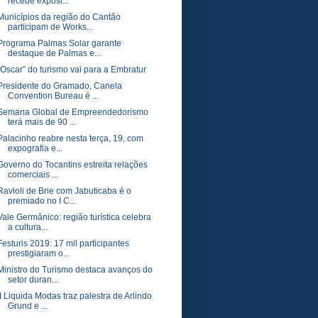
recebe exposi...
Municípios da região do Cantão
participam de Works...
Programa Palmas Solar garante
destaque de Palmas e...
“Oscar” do turismo vai para a Embratur
Presidente do Gramado, Canela
Convention Bureau é ...
Semana Global de Empreendedorismo
terá mais de 90 ...
Palacinho reabre nesta terça, 19, com
expografia e...
Governo do Tocantins estreita relações
comerciais ...
Ravioli de Brie com Jabuticaba é o
premiado no I C...
Vale Germânico: região turística celebra
a cultura...
Festuris 2019: 17 mil participantes
prestigiaram o...
Ministro do Turismo destaca avanços do
setor duran...
II Liquida Modas traz palestra de Arlindo
Grund e ...