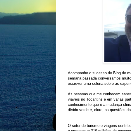
Acompanho o sucesso do Blog do meu
semana passada conversamos muito 
escrever uma coluna sobre as experi
As pessoas que me conhecem sabem q
viáveis no Tocantins e em várias pa
conhecimento que é a mudança climát
dívida verde e, claro, as questões d
O setor de turismo e viagens contrib
e empregava 319 milhões de pessoas