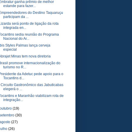
Embratur ganha prêmio de melhor
estande para fazer...
Empreendedores do Destino Taquaruçu
participam da ...
Lizarda será ponto de ligação da rota
integrada en...
Tocantins sedia reunião do Programa
Nacional do Ar...
Ibis Styles Palmas lança cerveja
especial
Abrajet Minas tem nova diretoria
Brasil promove internacionalização do
turismo no R...
Presidente da Adetuc pede apoio para o
Tocantins d...
I Circuito Gastronômico das Jabuticabas
elegerá o ...
Tocantins e Maranhão viabilizam rota de
integração...
outubro
(19)
setembro
(30)
agosto
(27)
julho
(26)