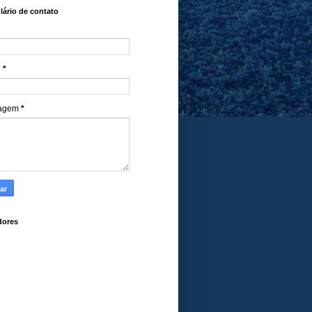
ário de contato
l
*
agem
*
dores