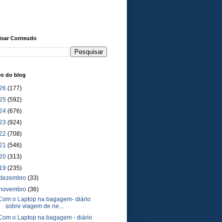
isar Conteudo
vo do blog
26
(177)
25
(592)
24
(676)
23
(924)
22
(708)
21
(546)
20
(313)
19
(235)
dezembro
(33)
novembro
(36)
Com o Laptop na bagagem- diário
sobre viagem de ne...
Com o Laptop na bagagem - diário