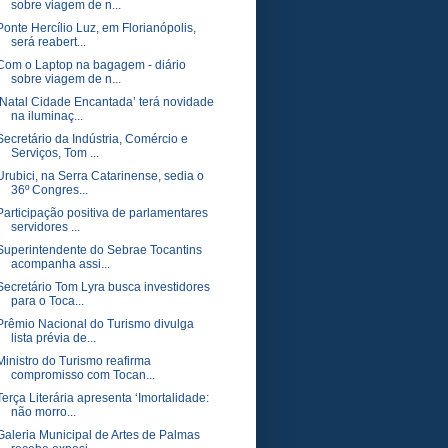
sobre viagem de n...
Ponte Hercílio Luz, em Florianópolis,
será reabert...
Com o Laptop na bagagem - diário
sobre viagem de n...
‘Natal Cidade Encantada’ terá novidade
na iluminaç...
Secretário da Indústria, Comércio e
Serviços, Tom ...
Urubici, na Serra Catarinense, sedia o
36º Congres...
Participação positiva de parlamentares
servidores ...
Superintendente do Sebrae Tocantins
acompanha assi...
Secretário Tom Lyra busca investidores
para o Toca...
Prêmio Nacional do Turismo divulga
lista prévia de...
Ministro do Turismo reafirma
compromisso com Tocan...
Terça Literária apresenta ‘Imortalidade:
não morro...
Galeria Municipal de Artes de Palmas