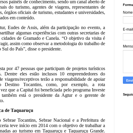
ersos painéis de conhecimento, sendo um canal aberto de
Formul
nais do turismo, agentes de viagens, representantes de
s, órgãos oficiais de turismo, estudantes e universidades,
Nome
ssados em conteúdo.
ur, Eudes de Assis, além da participação no evento, a
E-mai
rtilhar algumas experiências com outras secretarias de
 cidades de Gramado e Canela. “O objetivo da visita é
eragir, assim como observar a metodologia do trabalho de
Mens
Sul do País”, disse o presidente.
ta por 47 pessoas que participam de projetos turísticos
s. Dentre eles estão inclusos 10 empreendedores do
e viagens/receptivos terão a responsabilidade de apoiar
 Destino Tocantins, como, por exemplo, a rota
vez que a Capital foi beneficiada pelo programa Investe
 também está o presidente da Agtur e o gerente de
Segui
to.
ica de Taquaruçu
o Sebrae Tocantins, Sebrae Nacional e a Prefeitura de
ceria teve início em 2014 com o objetivo de trabalhar a
cionadas ao turismo em Taquaruçu e Taquaruçu Grande.