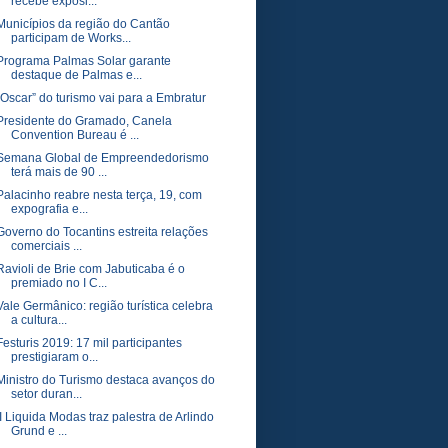
recebe exposi...
Municípios da região do Cantão
participam de Works...
Programa Palmas Solar garante
destaque de Palmas e...
“Oscar” do turismo vai para a Embratur
Presidente do Gramado, Canela
Convention Bureau é ...
Semana Global de Empreendedorismo
terá mais de 90 ...
Palacinho reabre nesta terça, 19, com
expografia e...
Governo do Tocantins estreita relações
comerciais ...
Ravioli de Brie com Jabuticaba é o
premiado no I C...
Vale Germânico: região turística celebra
a cultura...
Festuris 2019: 17 mil participantes
prestigiaram o...
Ministro do Turismo destaca avanços do
setor duran...
II Liquida Modas traz palestra de Arlindo
Grund e ...