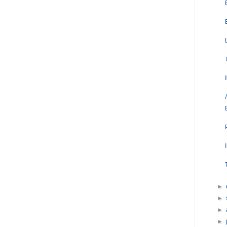
►
►
►
►