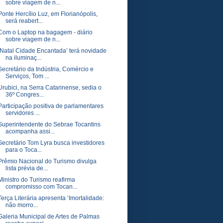
sobre viagem de n...
Ponte Hercílio Luz, em Florianópolis,
será reabert...
Com o Laptop na bagagem - diário
sobre viagem de n...
‘Natal Cidade Encantada’ terá novidade
na iluminaç...
Secretário da Indústria, Comércio e
Serviços, Tom ...
Urubici, na Serra Catarinense, sedia o
36º Congres...
Participação positiva de parlamentares
servidores ...
Superintendente do Sebrae Tocantins
acompanha assi...
Secretário Tom Lyra busca investidores
para o Toca...
Prêmio Nacional do Turismo divulga
lista prévia de...
Ministro do Turismo reafirma
compromisso com Tocan...
Terça Literária apresenta ‘Imortalidade:
não morro...
Galeria Municipal de Artes de Palmas