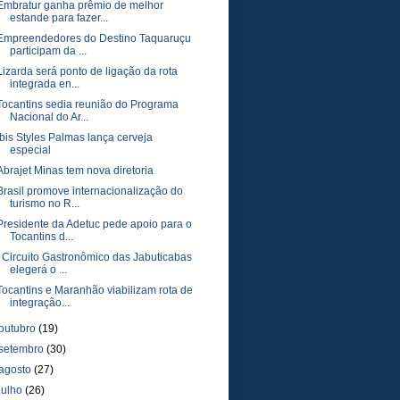
Embratur ganha prêmio de melhor
estande para fazer...
Empreendedores do Destino Taquaruçu
participam da ...
Lizarda será ponto de ligação da rota
integrada en...
Tocantins sedia reunião do Programa
Nacional do Ar...
Ibis Styles Palmas lança cerveja
especial
Abrajet Minas tem nova diretoria
Brasil promove internacionalização do
turismo no R...
Presidente da Adetuc pede apoio para o
Tocantins d...
I Circuito Gastronômico das Jabuticabas
elegerá o ...
Tocantins e Maranhão viabilizam rota de
integração...
outubro
(19)
setembro
(30)
agosto
(27)
julho
(26)