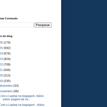
isar Conteudo
vo do blog
26
(176)
25
(592)
24
(676)
23
(924)
22
(708)
21
(546)
20
(313)
19
(235)
dezembro
(33)
novembro
(36)
Com o Laptop na bagagem- diário
sobre viagem de ne...
Com o Laptop na bagagem - diário