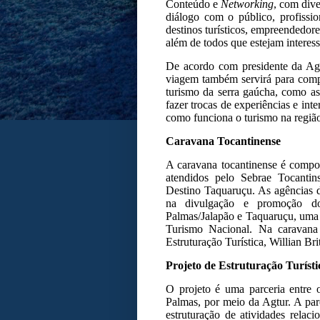
Conteúdo e
Networking
, com div
diálogo com o público, profissio
destinos turísticos, empreendedore
além de todos que estejam intere
De acordo com presidente da Agt
viagem também servirá para compa
turismo da serra gaúcha, como as
fazer trocas de experiências e int
como funciona o turismo na região 
Caravana Tocantinense
A caravana tocantinense é compos
atendidos pelo Sebrae Tocantin
Destino Taquaruçu. As agências d
na divulgação e promoção do
Palmas/Jalapão e Taquaruçu, uma 
Turismo Nacional. Na caravana
Estruturação Turística, Willian Bri
Projeto de Estruturação Turíst
O projeto é uma parceria entre 
Palmas, por meio da Agtur. A par
estruturação de atividades rela