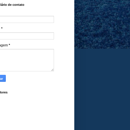
ário de contato
l
*
agem
*
dores