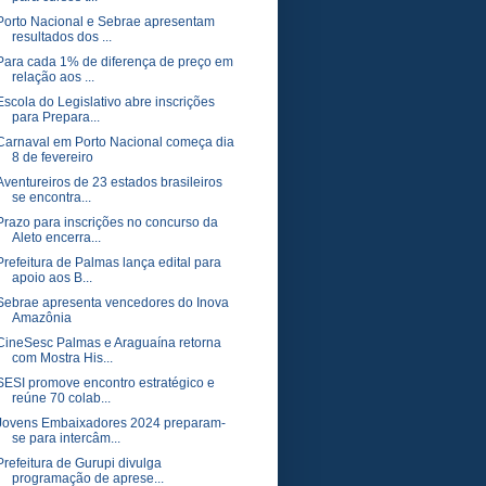
Porto Nacional e Sebrae apresentam
resultados dos ...
Para cada 1% de diferença de preço em
relação aos ...
Escola do Legislativo abre inscrições
para Prepara...
Carnaval em Porto Nacional começa dia
8 de fevereiro
Aventureiros de 23 estados brasileiros
se encontra...
Prazo para inscrições no concurso da
Aleto encerra...
Prefeitura de Palmas lança edital para
apoio aos B...
Sebrae apresenta vencedores do Inova
Amazônia
CineSesc Palmas e Araguaína retorna
com Mostra His...
SESI promove encontro estratégico e
reúne 70 colab...
Jovens Embaixadores 2024 preparam-
se para intercâm...
Prefeitura de Gurupi divulga
programação de aprese...