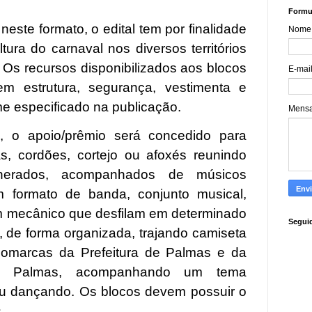
Formul
neste formato, o
edital
tem por finalidade
Nome
ultura do carnaval nos diversos territórios
 Os recursos disponibilizados aos blocos
E-mai
em estrutura, segurança, vestimenta e
e especificado na publicação.
Mens
 o apoio/prêmio será concedido para
as, cordões, cortejo ou afoxés reunindo
unerados, acompanhados de músicos
m formato de banda, conjunto musical,
om mecânico que desfilam em determinado
Segui
e, de forma organizada, trajando camiseta
gomarcas da Prefeitura de Palmas e da
de Palmas, acompanhando um tema
ou dançando. Os blocos devem possuir o
.