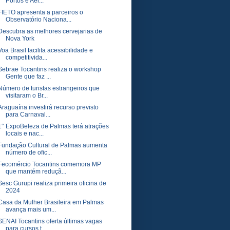
Portos e Aer...
FIETO apresenta a parceiros o
Observatório Naciona...
Descubra as melhores cervejarias de
Nova York
Voa Brasil facilita acessibilidade e
competitivida...
Sebrae Tocantins realiza o workshop
Gente que faz ...
Número de turistas estrangeiros que
visitaram o Br...
Araguaína investirá recurso previsto
para Carnaval...
1° ExpoBeleza de Palmas terá atrações
locais e nac...
Fundação Cultural de Palmas aumenta
número de ofic...
Fecomércio Tocantins comemora MP
que mantém reduçã...
Sesc Gurupi realiza primeira oficina de
2024
Casa da Mulher Brasileira em Palmas
avança mais um...
SENAI Tocantins oferta últimas vagas
para cursos t...