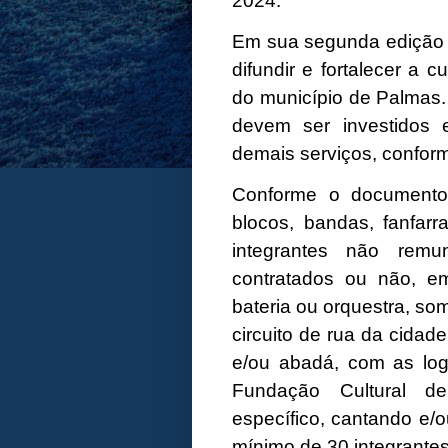
2024.
Em sua segunda edição 
difundir e fortalecer a c
do município de Palmas.
devem ser investidos 
demais serviços, conform
Conforme o documento,
blocos, bandas, fanfarr
integrantes não rem
contratados ou não, e
bateria ou orquestra, s
circuito de rua da cidad
e/ou abadá, com as lo
Fundação Cultural 
específico, cantando e/
mínimo de 30 integrantes