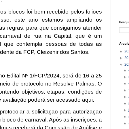
os blocos foi bem recebido pelos foliões
isso, este ano estamos ampliando os
Pesqu
 as regras, para que consigamos atender
arnaval de rua na Capital, que é um
ral que contempla pessoas de todas as
Arqui
idente da FCP, Cleizenir dos Santos.
►
20
►
20
▼
20
►
no Edital Nº 1/FCP/2024, será de 16 a 25
►
 meio de protocolo no Resolve Palmas. O
►
►
ntendo objetivos, etapas, condições de
►
 de avaliação poderá ser acessado
aqui
.
►
►
rotocolar a solicitação para autorização
►
bloco de carnaval. Após as inscrições, a
►
lmas receberá da Comissão de Análise e