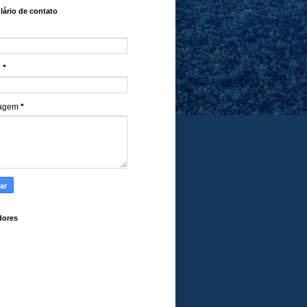
ário de contato
l
*
agem
*
dores