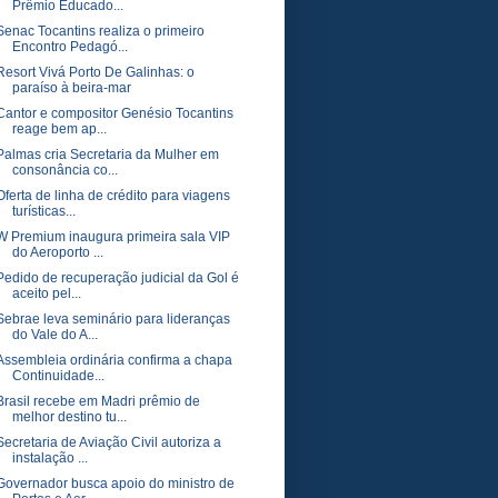
Prêmio Educado...
Senac Tocantins realiza o primeiro
Encontro Pedagó...
Resort Vivá Porto De Galinhas: o
paraíso à beira-mar
Cantor e compositor Genésio Tocantins
reage bem ap...
Palmas cria Secretaria da Mulher em
consonância co...
Oferta de linha de crédito para viagens
turísticas...
W Premium inaugura primeira sala VIP
do Aeroporto ...
Pedido de recuperação judicial da Gol é
aceito pel...
Sebrae leva seminário para lideranças
do Vale do A...
Assembleia ordinária confirma a chapa
Continuidade...
Brasil recebe em Madri prêmio de
melhor destino tu...
Secretaria de Aviação Civil autoriza a
instalação ...
Governador busca apoio do ministro de