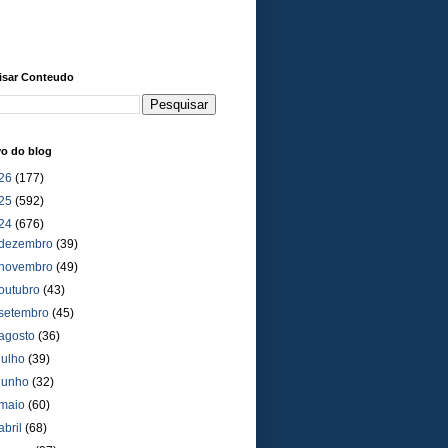
isar Conteudo
vo do blog
26
(177)
25
(592)
24
(676)
dezembro
(39)
novembro
(49)
outubro
(43)
setembro
(45)
agosto
(36)
julho
(39)
junho
(32)
maio
(60)
abril
(68)