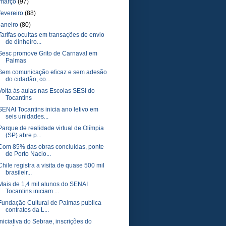
março
(97)
fevereiro
(88)
janeiro
(80)
Tarifas ocultas em transações de envio
de dinheiro...
Sesc promove Grito de Carnaval em
Palmas
Sem comunicação eficaz e sem adesão
do cidadão, co...
Volta às aulas nas Escolas SESI do
Tocantins
SENAI Tocantins inicia ano letivo em
seis unidades...
Parque de realidade virtual de Olímpia
(SP) abre p...
Com 85% das obras concluídas, ponte
de Porto Nacio...
Chile registra a visita de quase 500 mil
brasileir...
Mais de 1,4 mil alunos do SENAI
Tocantins iniciam ...
Fundação Cultural de Palmas publica
contratos da L...
Iniciativa do Sebrae, inscrições do