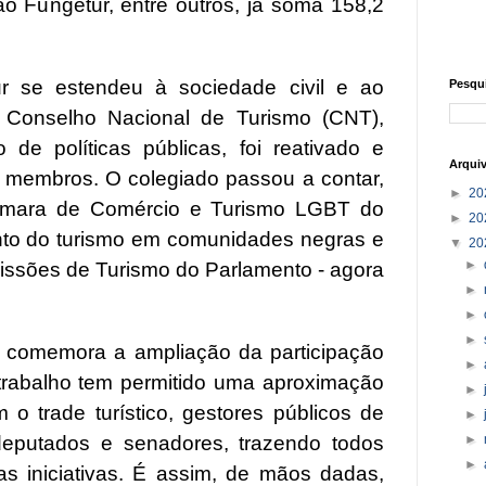
o Fungetur, entre outros, já soma 158,2
 se estendeu à sociedade civil e ao
Pesqu
 Conselho Nacional de Turismo (CNT),
o de políticas públicas, foi reativado e
Arqui
 membros. O colegiado passou a contar,
►
20
âmara de Comércio e Turismo LGBT do
►
20
nto do turismo em comunidades negras e
▼
20
►
issões de Turismo do Parlamento - agora
►
►
►
o comemora a ampliação da participação
►
 trabalho tem permitido uma aproximação
►
 o trade turístico, gestores públicos de
►
►
deputados e senadores, trazendo todos
►
s iniciativas. É assim, de mãos dadas,