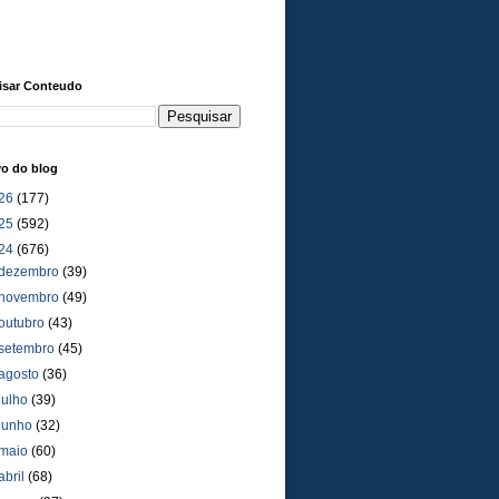
isar Conteudo
vo do blog
26
(177)
25
(592)
24
(676)
dezembro
(39)
novembro
(49)
outubro
(43)
setembro
(45)
agosto
(36)
julho
(39)
junho
(32)
maio
(60)
abril
(68)