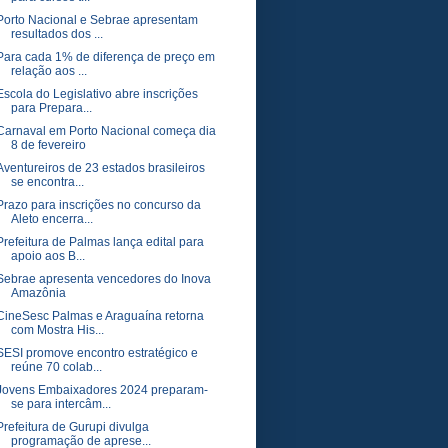
Porto Nacional e Sebrae apresentam
resultados dos ...
Para cada 1% de diferença de preço em
relação aos ...
Escola do Legislativo abre inscrições
para Prepara...
Carnaval em Porto Nacional começa dia
8 de fevereiro
Aventureiros de 23 estados brasileiros
se encontra...
Prazo para inscrições no concurso da
Aleto encerra...
Prefeitura de Palmas lança edital para
apoio aos B...
Sebrae apresenta vencedores do Inova
Amazônia
CineSesc Palmas e Araguaína retorna
com Mostra His...
SESI promove encontro estratégico e
reúne 70 colab...
Jovens Embaixadores 2024 preparam-
se para intercâm...
Prefeitura de Gurupi divulga
programação de aprese...