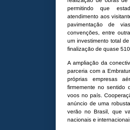
realização de obras de i
permitindo que est
atendimento aos visitan
pavimentação de vi
convenções, entre outr
um investimento total d
finalização de quase 510
A ampliação da conecti
parceria com a Embratur
próprias empresas aé
firmemente no sentido 
voos no país. Cooperaçã
anúncio de uma robusta
verão no Brasil, que v
nacionais e internacionai