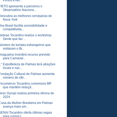
Portos e Aer...
FIETO apresenta a parceiros o
Observatório Naciona...
Descubra as melhores cervejarias de
Nova York
Voa Brasil facilita acessibilidade e
competitivida...
Sebrae Tocantins realiza o workshop
Gente que faz ...
Número de turistas estrangeiros que
visitaram o Br...
Araguaína investirá recurso previsto
para Carnaval...
1° ExpoBeleza de Palmas terá atrações
locais e nac...
Fundação Cultural de Palmas aumenta
número de ofic...
Fecomércio Tocantins comemora MP
que mantém reduçã...
Sesc Gurupi realiza primeira oficina de
2024
Casa da Mulher Brasileira em Palmas
avança mais um...
SENAI Tocantins oferta últimas vagas
para cursos t...