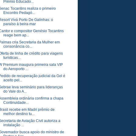
Prêmio Educado...
Senac Tocantins realiza o primeiro
Encontro Pedagó...
Resort Vivá Porto De Galinhas: o
paraíso à beira-mar
Cantor e compositor Genésio Tocantins
reage bem ap...
Palmas cria Secretaria da Mulher em
consonância co...
Oferta de linha de crédito para viagens
turísticas...
W Premium inaugura primeira sala VIP
do Aeroporto ...
Pedido de recuperação judicial da Gol é
aceito pel...
Sebrae leva seminário para lideranças
do Vale do A...
Assembleia ordinária confirma a chapa
Continuidade...
Brasil recebe em Madri prêmio de
melhor destino tu...
Secretaria de Aviação Civil autoriza a
instalação ...
Governador busca apoio do ministro de