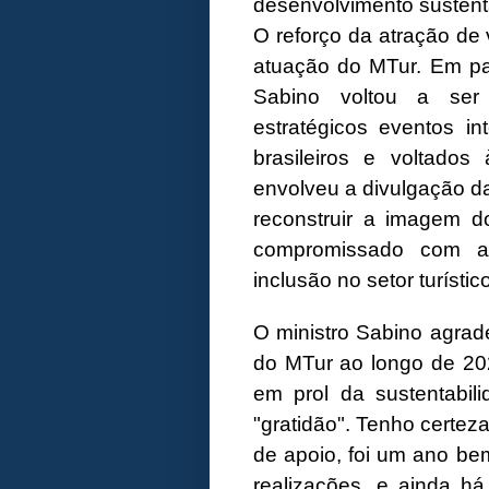
desenvolvimento sustentá
O reforço da atração de 
atuação do MTur. Em par
Sabino voltou a se
estratégicos eventos i
brasileiros e voltado
envolveu a divulgação da 
reconstruir a imagem d
compromissado com a 
inclusão no setor turístico
O ministro Sabino agrad
do MTur ao longo de 20
em prol da sustentabil
"gratidão". Tenho certe
de apoio, foi um ano be
realizações, e ainda há