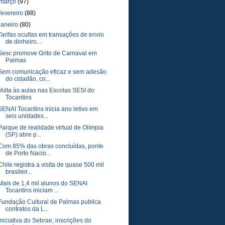
março
(97)
fevereiro
(88)
janeiro
(80)
Tarifas ocultas em transações de envio
de dinheiro...
Sesc promove Grito de Carnaval em
Palmas
Sem comunicação eficaz e sem adesão
do cidadão, co...
Volta às aulas nas Escolas SESI do
Tocantins
SENAI Tocantins inicia ano letivo em
seis unidades...
Parque de realidade virtual de Olímpia
(SP) abre p...
Com 85% das obras concluídas, ponte
de Porto Nacio...
Chile registra a visita de quase 500 mil
brasileir...
Mais de 1,4 mil alunos do SENAI
Tocantins iniciam ...
Fundação Cultural de Palmas publica
contratos da L...
Iniciativa do Sebrae, inscrições do