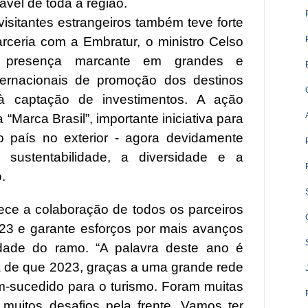
vel de toda a região.
visitantes estrangeiros também teve forte
ceria com a Embratur, o ministro Celso
r presença marcante em grandes e
nternacionais de promoção dos destinos
s à captação de investimentos. A ação
“Marca Brasil”, importante iniciativa para
o país no exterior - agora devidamente
sustentabilidade, a diversidade e a
.
ece a colaboração de todos os parceiros
23 e garante esforços por mais avanços
idade do ramo. “A palavra deste ano é
za de que 2023, graças a uma grande rede
m-sucedido para o turismo. Foram muitas
 muitos desafios pela frente. Vamos ter