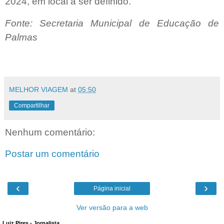
2024, em local a ser definido.
Fonte: Secretaria Municipal de Educação de
Palmas
MELHOR VIAGEM
at
05:50
Compartilhar
Nenhum comentário:
Postar um comentário
‹
›
Página inicial
Ver versão para a web
Luiz Pires - Jornalista