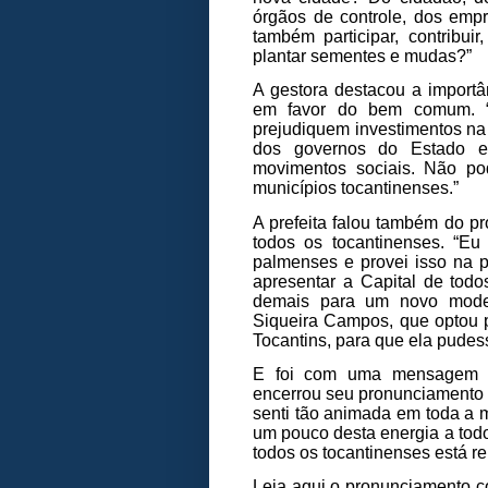
órgãos de controle, dos empre
também participar, contribuir,
plantar sementes e mudas?”
A gestora destacou a importâ
em favor do bem comum. “N
prejudiquem investimentos na
dos governos do Estado e
movimentos sociais. Não po
municípios tocantinenses.”
A prefeita falou também do pr
todos os tocantinenses. “Eu
palmenses e provei isso na p
apresentar a Capital de todo
demais para um novo model
Siqueira Campos, que optou p
Tocantins, para que ela pudess
E foi com uma mensagem de
encerrou seu pronunciamento 
senti tão animada em toda a m
um pouco desta energia a todo
todos os tocantinenses está 
Leia
aqui
o pronunciamento co