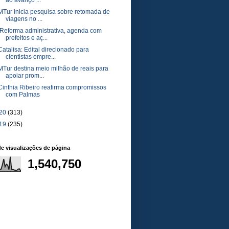
ao avanço ...
MTur inicia pesquisa sobre retomada de
viagens no ...
Reforma administrativa, agenda com
prefeitos e aç...
Catalisa: Edital direcionado para
cientistas empre...
MTur destina meio milhão de reais para
apoiar prom...
Cinthia Ribeiro reafirma compromissos
com Palmas
20
(313)
19
(235)
de visualizações de página
1,540,750