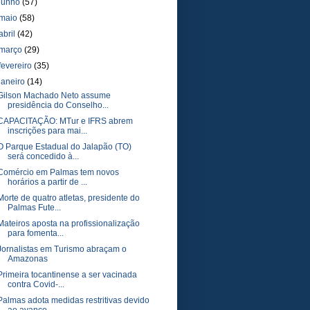
junho
(57)
maio
(58)
abril
(42)
março
(29)
fevereiro
(35)
janeiro
(14)
Gilson Machado Neto assume
presidência do Conselho...
CAPACITAÇÃO: MTur e IFRS abrem
inscrições para mai...
O Parque Estadual do Jalapão (TO)
será concedido à...
Comércio em Palmas tem novos
horários a partir de ...
Morte de quatro atletas, presidente do
Palmas Fute...
Mateiros aposta na profissionalização
para fomenta...
Jornalistas em Turismo abraçam o
Amazonas
Primeira tocantinense a ser vacinada
contra Covid-...
Palmas adota medidas restritivas devido