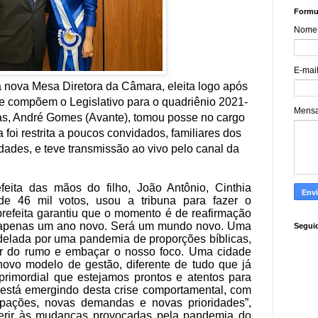
Formul
Nome
E-mai
a nova Mesa Diretora da Câmara, eleita logo após
e compõem o Legislativo para o quadriênio 2021-
Mens
mas, André Gomes (Avante), tomou posse no cargo
 foi restrita a poucos convidados, familiares dos
ades, e teve transmissão ao vivo pelo canal da
feita das mãos do filho, João Antônio, Cinthia
 de 46 mil votos, usou a tribuna para fazer o
refeita garantiu que o momento é de reafirmação
 apenas um ano novo. Será um mundo novo. Uma
Segui
delada por uma pandemia de proporções bíblicas,
rar do rumo e embaçar o nosso foco. Uma cidade
novo modelo de gestão, diferente de tudo que já
primordial que estejamos prontos e atentos para
 está emergindo desta crise comportamental, com
upações, novas demandas e novas prioridades”,
eferir às mudanças provocadas pela pandemia do