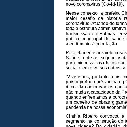
novo coronavírus (Covid-19).
Nesse contexto, a prefeita C
maior desafio da história
coronavírus. Atuando de forma
toda a estrutura administrati
transmissão em Palmas. Dessa
público municipal de saúde
atendimento à população.
Paralelamente aos volumosos i
Saúde frente às exigências da
para minimizar os efeitos da
social e em diversos outros se
“Viveremos, portanto, dois 
pois o período pré-vacina e p
ritmo. Já comprovamos que 
não muda a capacidade da Pref
quando enfrentamos a burocra
um canteiro de obras gigante
pandemia na nossa economia”,
Cinthia Ribeiro convocou a 
segmento na construção do fu
nova cidade? Do cidadão, do 