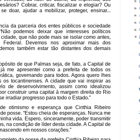
►
sários? Cobrar, criticar, fiscalizar e elogiar? Ou
►
 se doar, ajudar a mobilizar, proteger, ensinar...
►
►
ncia da parceria dos entes públicos e sociedade
►
ão podemos deixar que interesses políticos
 cidade, que não pode mais se isolar como antes,
▼
 Federal. Devemos nos aproximar mais dos
demos também estar tão distantes dos demais
opósito de que Palmas seja, de fato, a Capital de
 já me apresentei como a prefeita de todos os
rática, governando para todos. Agora quero lhes
s os tocantinenses. A cidade que vai inspirar as
o de desenvolvimento, assim como idealizou
or construir uma capital à margem direita do Rio
e irradiar progresso para todo o Estado.”
 otimismo e esperança que Cinthia Ribeiro
de posse. “Estou cheia de esperanças. Nunca me
inha vida. Espero, sinceramente, poder transmitir
s, na condição de líder desta cidade. A Capital de
renascendo em nossos corações.”
mpleto da posse da prefeita Cinthia Ribeiro para