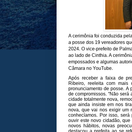
A cerimônia foi conduzida pel
a posse dos 19 vereadores qu
2024. O vice-prefeito de Pal
ao lado de Cinthia. A cerimônia
empossados e algumas autorid
Câmara no YouTube.
Após receber a faixa de pre
Ribeiro, reeleita com mais
pronunciamento de posse. A p
de compromissos. “Não será
cidade totalmente nova, remo
que ainda insiste em nos ti
nova, que vai nos exigir um 
conhecíamos. Por isso, será 
ouvir este novo cidadão, que
novos hábitos, novas preoc
destacou a prefeita ao se r