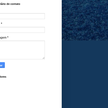
ário de contato
l
*
agem
*
dores