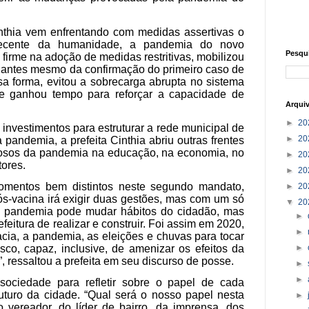
inthia vem enfrentando com medidas assertivas o
 recente da humanidade, a pandemia do novo
Pesqu
 firme na adoção de medidas restritivas, mobilizou
va antes mesmo da confirmação do primeiro caso de
 forma, evitou a sobrecarga abrupta no sistema
 e ganhou tempo para reforçar a capacidade de
Arqui
►
20
nvestimentos para estruturar a rede municipal de
►
20
 pandemia, a prefeita Cinthia abriu outras frentes
nosos da pandemia na educação, na economia, no
►
20
tores.
►
20
momentos bem distintos neste segundo mandato,
►
20
ós-vacina irá exigir duas gestões, mas com um só
▼
20
a pandemia pode mudar hábitos do cidadão, mas
►
eitura de realizar e construir. Foi assim em 2020,
►
cia, a pandemia, as eleições e chuvas para tocar
sco, capaz, inclusive, de amenizar os efeitos da
►
 ressaltou a prefeita em seu discurso de posse.
►
►
sociedade para refletir sobre o papel de cada
turo da cidade. “Qual será o nosso papel nesta
►
vereador, do líder de bairro, da imprensa, dos