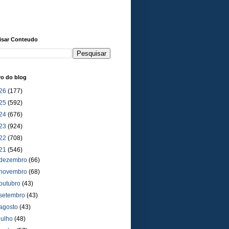
isar Conteudo
vo do blog
26
(177)
25
(592)
24
(676)
23
(924)
22
(708)
21
(546)
dezembro
(66)
novembro
(68)
outubro
(43)
setembro
(43)
agosto
(43)
julho
(48)