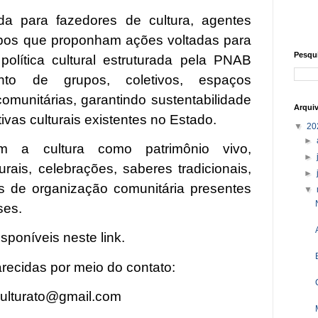
da para fazedores de cultura, agentes
grupos que proponham ações voltadas para
Pesqu
política cultural estruturada pela PNAB
mento de grupos, coletivos, espaços
omunitárias, garantindo sustentabilidade
Arqui
tivas culturais existentes no Estado.
▼
20
►
m a cultura como patrimônio vivo,
►
urais, celebrações, saberes tradicionais,
►
s de organização comunitária presentes
▼
ses.
isponíveis neste
link
.
recidas por meio do contato:
culturato@gmail.com