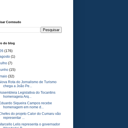
isar Conteudo
vo do blog
26
(176)
agosto
(1)
julho
(7)
junho
(15)
maio
(32)
Nova Rota do Jornalismo de Turismo
chega a João Pe...
Assembleia Legislativa do Tocantins
homenageia Arq...
Eduardo Siqueira Campos recebe
homenagem em nome d...
Chefes do projeto Calor do Cumaru vão
representar ...
Marcello Lelis representa o governador