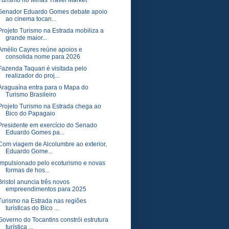
Turismo no Minas Travel Market
Senador Eduardo Gomes debate apoio
ao cinema tocan...
Projeto Turismo na Estrada mobiliza a
grande maior...
Amélio Cayres reúne apoios e
consolida nome para 2026
Fazenda Taquari é visitada pelo
realizador do proj...
Araguaína entra para o Mapa do
Turismo Brasileiro
Projeto Turismo na Estrada chega ao
Bico do Papagaio
Presidente em exercício do Senado
Eduardo Gomes pa...
Com viagem de Alcolumbre ao exterior,
Eduardo Gome...
Impulsionado pelo ecoturismo e novas
formas de hos...
Bristol anuncia três novos
empreendimentos para 2025
Turismo na Estrada nas regiões
turísticas do Bico ...
Governo do Tocantins constrói estrutura
turística ...