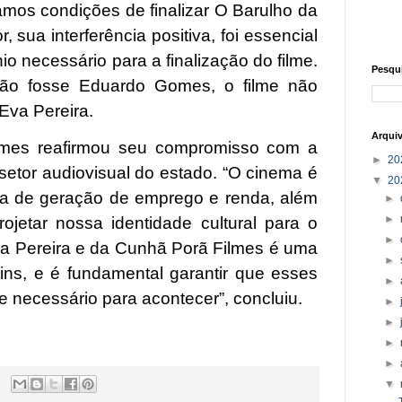
mos condições de finalizar O Barulho da
, sua interferência positiva, foi essencial
io necessário para a finalização do filme.
Pesqu
ão fosse Eduardo Gomes, o filme não
 Eva Pereira.
Arqui
mes reafirmou seu compromisso com a
►
20
 setor audiovisual do estado. “O cinema é
▼
20
a de geração de emprego e renda, além
►
►
jetar nossa identidade cultural para o
►
a Pereira e da Cunhã Porã Filmes é uma
►
tins, e é fundamental garantir que esses
►
e necessário para acontecer”, concluiu.
►
►
►
►
▼