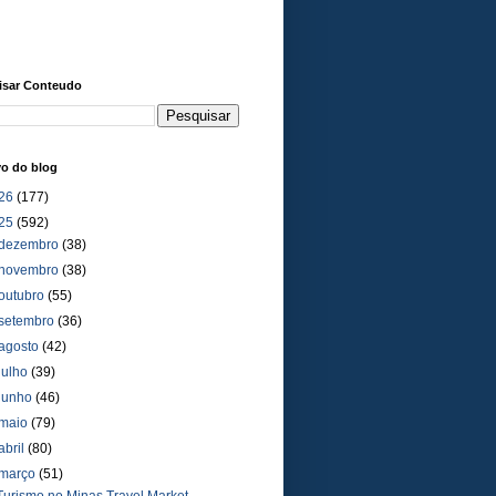
isar Conteudo
vo do blog
26
(177)
25
(592)
dezembro
(38)
novembro
(38)
outubro
(55)
setembro
(36)
agosto
(42)
julho
(39)
junho
(46)
maio
(79)
abril
(80)
março
(51)