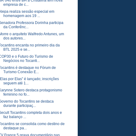
BR 040 entre BH a Cristalina tem nova
empresa de c...
Alepa realiza sessão especial em
homenagem aos 19 ...
Senadora Professora Dorinha participa
da Conferênc...
Morre o arquiteto Walfredo Antunes, um
dos autores...
Tocantins encanta no primeiro dia da
BTL 2025 e se...
COP30 e o Futuro do Turismo de
Negócios no Tocanti...
Tocantins é destaque no Fórum de
Turismo Conexão E...
“Elas por Elas” é lançado; inscrições
seguem até 1...
Karynne Sotero destaca protagonismo
feminino no fo...
Governo do Tocantins se destaca
durante participaç...
Secult Tocantins completa dois anos e
faz balanço ...
Tocantins se consolida como destino de
destaque pa...
TV France 5 grava documentário nas