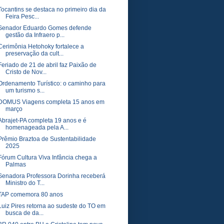
Tocantins se destaca no primeiro dia da
Feira Pesc...
Senador Eduardo Gomes defende
gestão da Infraero p...
Cerimônia Hetohoky fortalece a
preservação da cult...
Feriado de 21 de abril faz Paixão de
Cristo de Nov...
Ordenamento Turístico: o caminho para
um turismo s...
DOMUS Viagens completa 15 anos em
março
Abrajet-PA completa 19 anos e é
homenageada pela A...
Prêmio Braztoa de Sustentabilidade
2025
Fórum Cultura Viva Infância chega a
Palmas
Senadora Professora Dorinha receberá
Ministro do T...
TAP comemora 80 anos
Luiz Pires retorna ao sudeste do TO em
busca de da...