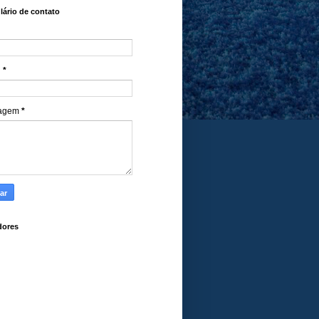
ário de contato
l
*
agem
*
dores