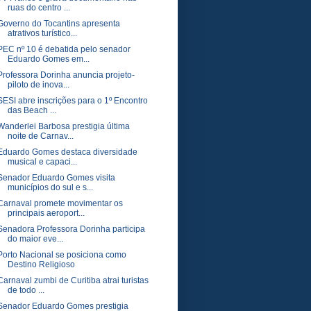
ruas do centro ...
Governo do Tocantins apresenta
atrativos turístico...
PEC nº 10 é debatida pelo senador
Eduardo Gomes em...
Professora Dorinha anuncia projeto-
piloto de inova...
SESI abre inscrições para o 1º Encontro
das Beach ...
Wanderlei Barbosa prestigia última
noite de Carnav...
Eduardo Gomes destaca diversidade
musical e capaci...
Senador Eduardo Gomes visita
municípios do sul e s...
Carnaval promete movimentar os
principais aeroport...
Senadora Professora Dorinha participa
do maior eve...
Porto Nacional se posiciona como
Destino Religioso
Carnaval zumbi de Curitiba atrai turistas
de todo ...
Senador Eduardo Gomes prestigia