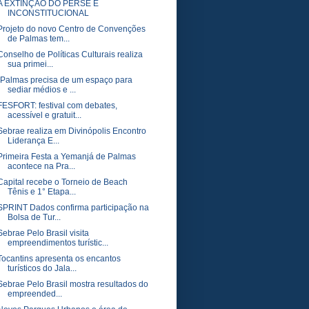
A EXTINÇÃO DO PERSE É
INCONSTITUCIONAL
Projeto do novo Centro de Convenções
de Palmas tem...
Conselho de Políticas Culturais realiza
sua primei...
“Palmas precisa de um espaço para
sediar médios e ...
FESFORT: festival com debates,
acessível e gratuit...
Sebrae realiza em Divinópolis Encontro
Liderança E...
Primeira Festa a Yemanjá de Palmas
acontece na Pra...
Capital recebe o Torneio de Beach
Tênis e 1° Etapa...
SPRINT Dados confirma participação na
Bolsa de Tur...
Sebrae Pelo Brasil visita
empreendimentos turístic...
Tocantins apresenta os encantos
turísticos do Jala...
Sebrae Pelo Brasil mostra resultados do
empreended...