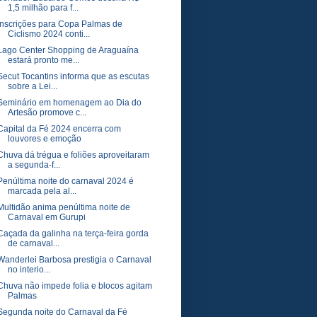
1,5 milhão para f...
Inscrições para Copa Palmas de
Ciclismo 2024 conti...
Lago Center Shopping de Araguaína
estará pronto me...
Secut Tocantins informa que as escutas
sobre a Lei...
Seminário em homenagem ao Dia do
Artesão promove c...
Capital da Fé 2024 encerra com
louvores e emoção
Chuva dá trégua e foliões aproveitaram
a segunda-f...
Penúltima noite do carnaval 2024 é
marcada pela al...
Multidão anima penúltima noite de
Carnaval em Gurupi
Caçada da galinha na terça-feira gorda
de carnaval...
Wanderlei Barbosa prestigia o Carnaval
no interio...
Chuva não impede folia e blocos agitam
Palmas
Segunda noite do Carnaval da Fé