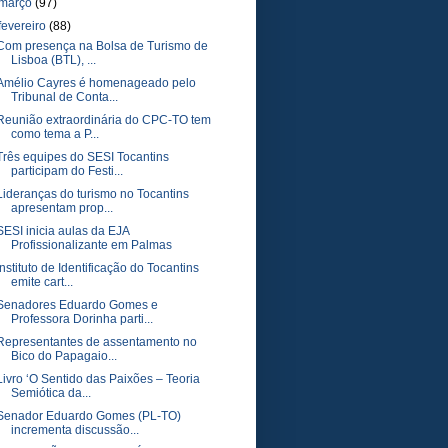
março
(97)
fevereiro
(88)
Com presença na Bolsa de Turismo de
Lisboa (BTL), ...
Amélio Cayres é homenageado pelo
Tribunal de Conta...
Reunião extraordinária do CPC-TO tem
como tema a P...
Três equipes do SESI Tocantins
participam do Festi...
Lideranças do turismo no Tocantins
apresentam prop...
SESI inicia aulas da EJA
Profissionalizante em Palmas
Instituto de Identificação do Tocantins
emite cart...
Senadores Eduardo Gomes e
Professora Dorinha parti...
Representantes de assentamento no
Bico do Papagaio...
Livro ‘O Sentido das Paixões – Teoria
Semiótica da...
Senador Eduardo Gomes (PL-TO)
incrementa discussão...