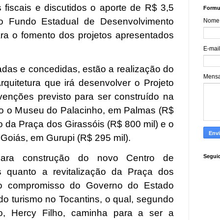
 fiscais e discutidos o aporte de R$ 3,5
Formul
do Fundo Estadual de Desenvolvimento
Nome
a o fomento dos projetos apresentados
E-mai
adas e concedidas, estão a realização do
Mens
quitetura que irá desenvolver o Projeto
enções previsto para ser construído na
do o Museu do Palacinho, em Palmas (R$
o da Praça dos Girassóis (R$ 800 mil) e o
Goiás, em Gurupi (R$ 295 mil).
para construção do novo Centro de
Segui
quanto a revitalização da Praça dos
 o compromisso do Governo do Estado
o turismo no Tocantins, o qual, segundo
mo, Hercy Filho, caminha para a ser a