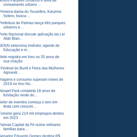
Novos Parques Urbanos e área de
zoneamento urbano ...
Primeira-dama do Tocantins, Karynne
Sotero, busca ...
Prefeitura de Palmas lança três parques
urbanos e ...
Porto Nacional discute aplicação da Lei
Aldir Blan...
SENAI seleciona instrutor, agente de
Educação e in...
Aleto registra em livro os 35 anos de
sua criação
I Festival do Buriti e Feira das Mulheres
Agroextr...
Viagens e consumo superam níveis de
2019 no Ano No...
Abrajet Pará completa 18 anos de
fundação neste do...
Setor de eventos começa o ano em
festa com crescim...
Turismo gera 214 mil empregos diretos
em 2023
Palmas Capital da Fé reúne milhares
famílias para ...
Senador Eduardo Gomes destina R$