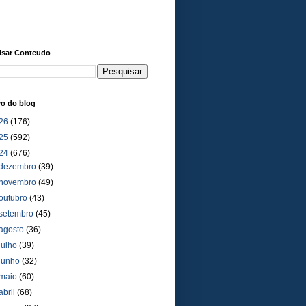
isar Conteudo
vo do blog
26
(176)
25
(592)
24
(676)
dezembro
(39)
novembro
(49)
outubro
(43)
setembro
(45)
agosto
(36)
julho
(39)
junho
(32)
maio
(60)
abril
(68)