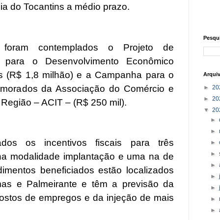
a do Tocantins a médio prazo.
Pesqu
 foram contemplados o Projeto de
co para o Desenvolvimento Econômico
ns (R$ 1,8 milhão) e a Campanha para o
Arqui
morados da Associação do Comércio e
►
20
►
20
 Região – ACIT – (R$ 250 mil).
▼
20
►
►
os os incentivos fiscais para três
►
►
na modalidade implantação e uma na de
►
mentos beneficiados estão localizados
►
mas e Palmeirante e têm a previsão da
►
ostos de empregos e da injeção de mais
►
►