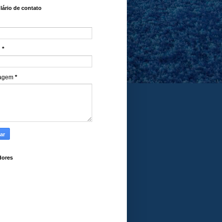
ário de contato
l
*
agem
*
dores