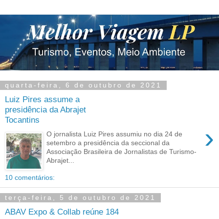
quarta-feira, 6 de outubro de 2021
Luiz Pires assume a
presidência da Abrajet
Tocantins
›
O jornalista Luiz Pires assumiu no dia 24 de
setembro a presidência da seccional da
Associação Brasileira de Jornalistas de Turismo-
Abrajet...
10 comentários:
terça-feira, 5 de outubro de 2021
ABAV Expo & Collab reúne 184