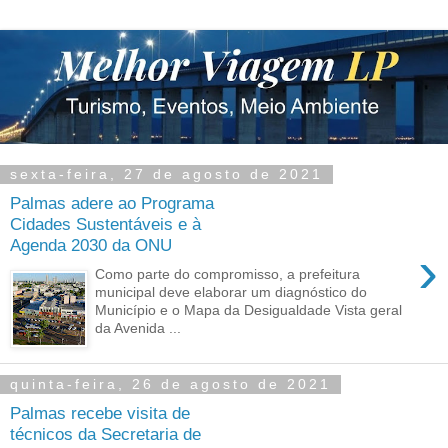
sexta-feira, 27 de agosto de 2021
Palmas adere ao Programa
Cidades Sustentáveis e à
Agenda 2030 da ONU
›
Como parte do compromisso, a prefeitura
municipal deve elaborar um diagnóstico do
Município e o Mapa da Desigualdade Vista geral
da Avenida ...
quinta-feira, 26 de agosto de 2021
Palmas recebe visita de
técnicos da Secretaria de