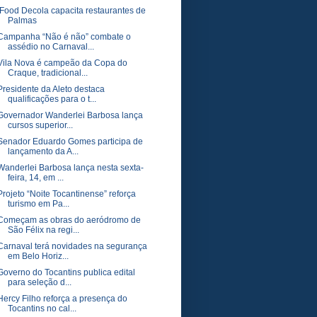
iFood Decola capacita restaurantes de
Palmas
Campanha “Não é não” combate o
assédio no Carnaval...
Vila Nova é campeão da Copa do
Craque, tradicional...
Presidente da Aleto destaca
qualificações para o t...
Governador Wanderlei Barbosa lança
cursos superior...
Senador Eduardo Gomes participa de
lançamento da A...
Wanderlei Barbosa lança nesta sexta-
feira, 14, em ...
Projeto “Noite Tocantinense” reforça
turismo em Pa...
Começam as obras do aeródromo de
São Félix na regi...
Carnaval terá novidades na segurança
em Belo Horiz...
Governo do Tocantins publica edital
para seleção d...
Hercy Filho reforça a presença do
Tocantins no cal...