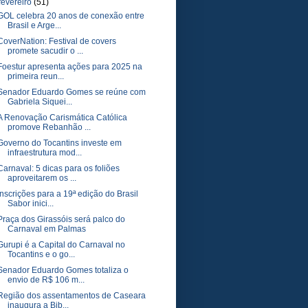
fevereiro
(51)
GOL celebra 20 anos de conexão entre
Brasil e Arge...
CoverNation: Festival de covers
promete sacudir o ...
Foestur apresenta ações para 2025 na
primeira reun...
Senador Eduardo Gomes se reúne com
Gabriela Siquei...
A Renovação Carismática Católica
promove Rebanhão ...
Governo do Tocantins investe em
infraestrutura mod...
Carnaval: 5 dicas para os foliões
aproveitarem os ...
Inscrições para a 19ª edição do Brasil
Sabor inici...
Praça dos Girassóis será palco do
Carnaval em Palmas
Gurupi é a Capital do Carnaval no
Tocantins e o go...
Senador Eduardo Gomes totaliza o
envio de R$ 106 m...
Região dos assentamentos de Caseara
inaugura a Bib...