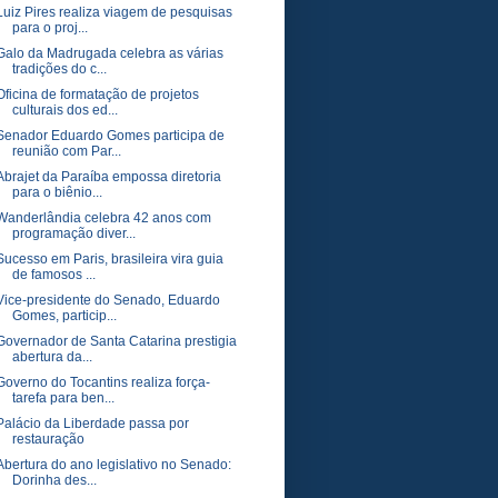
Luiz Pires realiza viagem de pesquisas
para o proj...
Galo da Madrugada celebra as várias
tradições do c...
Oficina de formatação de projetos
culturais dos ed...
Senador Eduardo Gomes participa de
reunião com Par...
Abrajet da Paraíba empossa diretoria
para o biênio...
Wanderlândia celebra 42 anos com
programação diver...
Sucesso em Paris, brasileira vira guia
de famosos ...
Vice-presidente do Senado, Eduardo
Gomes, particip...
Governador de Santa Catarina prestigia
abertura da...
Governo do Tocantins realiza força-
tarefa para ben...
Palácio da Liberdade passa por
restauração
Abertura do ano legislativo no Senado:
Dorinha des...