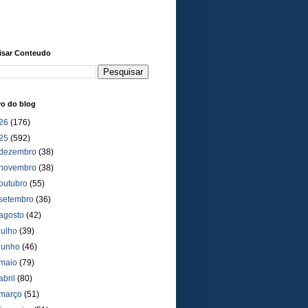
isar Conteudo
vo do blog
26
(176)
25
(592)
dezembro
(38)
novembro
(38)
outubro
(55)
setembro
(36)
agosto
(42)
julho
(39)
junho
(46)
maio
(79)
abril
(80)
março
(51)