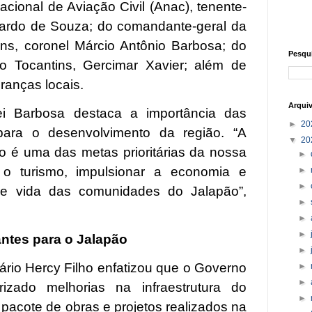
cional de Aviação Civil (Anac), tenente-
icardo de Souza; do comandante-geral da
tins, coronel Márcio Antônio Barbosa; do
Pesqu
do Tocantins, Gercimar Xavier; além de
ranças locais.
Arqui
i Barbosa destaca a importância das
►
20
 para o desenvolvimento da região. “A
▼
20
 é uma das metas prioritárias da nossa
►
r o turismo, impulsionar a economia e
►
►
de vida das comunidades do Jalapão”,
►
►
►
antes para o Jalapão
►
tário Hercy Filho enfatizou que o Governo
►
►
rizado melhorias na infraestrutura do
►
pacote de obras e projetos realizados na