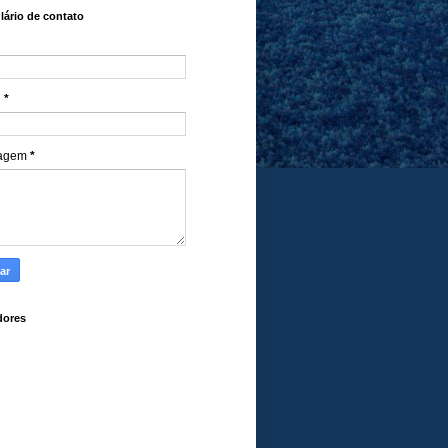
ário de contato
l
*
agem
*
dores