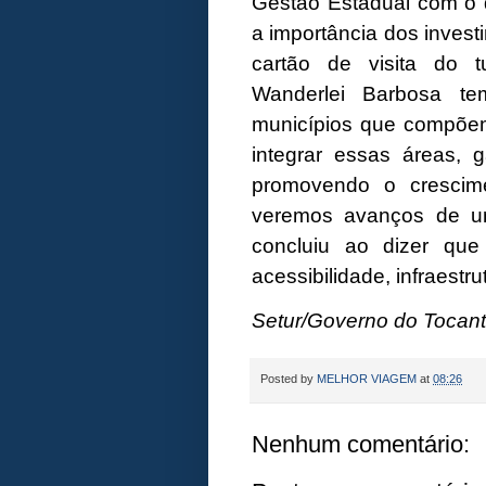
Gestão Estadual com o 
a importância dos invest
cartão de visita do t
Wanderlei Barbosa te
municípios que compõem 
integrar essas áreas, g
promovendo o crescime
veremos avanços de u
concluiu ao dizer que 
acessibilidade, infraestr
Setur/Governo do Tocant
Posted by
MELHOR VIAGEM
at
08:26
Nenhum comentário: