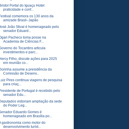
Bristol Portal do Iguaçu Hotel:
praticidade e conf...
Festival comemora os 130 anos da
amizade Brasil–Japão
José João Stival é homenageado pelo
senador Eduard...
Ogari Pacheco toma posse na
Academia de Ciências F...
Governo do Tocantins articula
investimentos e parc...
Hercy Filho, discute ações para 2025
em reunião co...
Dorinha assume a presidência da
Comissão de Desenv...
Luiz Pires continua viagens de pesquisa
para criaç...
Presidente de Portugal é recebido pelo
senador Edu...
Deputados vistoriam ampliação da sede
do Poder Leg...
Senador Eduardo Gomes é
homenageado em Brasília po...
A gastronomia como motor do
desenvolvimento turíst...