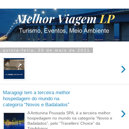
quinta-feira, 20 de maio de 2021
›
Maragogi tem a terceira melhor
hospedagem do mundo na
categoria “Novos e Badalados”
›
A Anttunina Pousada SPA, é a terceira melhor
hospedagem no mundo na categoria “Novos e
Badalados”, pelo “Travellers’ Choice” da
TripAdvisor....