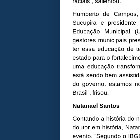
raciais”, salientou.
Humberto de Campos, 
Sucupira e presidente
Educação Municipal (
gestores municipais pre
ter essa educação de te
estado para o fortalecime
uma educação transfor
está sendo bem assistid
do governo, estamos n
Brasil”, frisou.
Natanael Santos
Contando a história do n
doutor em história, Natan
evento. “Segundo o IBGE