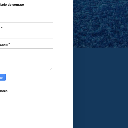
ário de contato
l
*
agem
*
dores