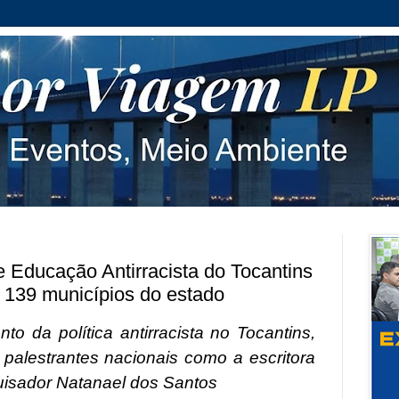
e Educação Antirracista do Tocantins
 139 municípios do estado
to da política antirracista no Tocantins,
alestrantes nacionais como a escritora
quisador Natanael dos Santos