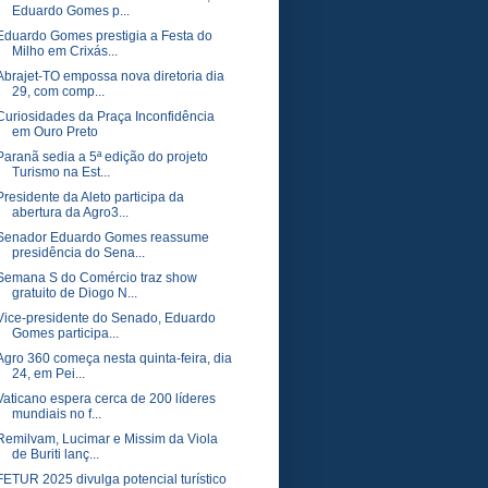
Eduardo Gomes p...
Eduardo Gomes prestigia a Festa do
Milho em Crixás...
Abrajet-TO empossa nova diretoria dia
29, com comp...
Curiosidades da Praça Inconfidência
em Ouro Preto
Paranã sedia a 5ª edição do projeto
Turismo na Est...
Presidente da Aleto participa da
abertura da Agro3...
Senador Eduardo Gomes reassume
presidência do Sena...
Semana S do Comércio traz show
gratuito de Diogo N...
Vice-presidente do Senado, Eduardo
Gomes participa...
Agro 360 começa nesta quinta-feira, dia
24, em Pei...
Vaticano espera cerca de 200 líderes
mundiais no f...
Remilvam, Lucimar e Missim da Viola
de Buriti lanç...
FETUR 2025 divulga potencial turístico