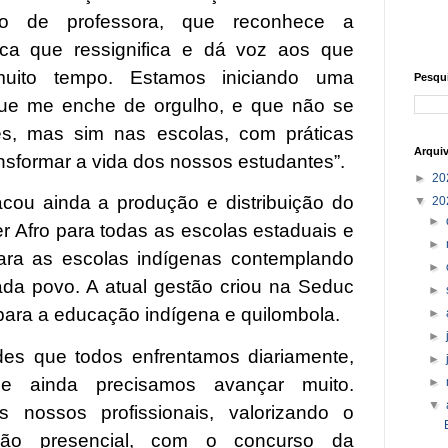
lho de professora, que reconhece a
tica que ressignifica e dá voz aos que
 muito tempo. Estamos iniciando uma
Pesqu
 que me enche de orgulho, e que não se
es, mas sim nas escolas, com práticas
Arqui
nsformar a vida dos nossos estudantes”.
►
20
acou ainda a produção e distribuição do
▼
20
►
er Afro para todas as escolas estaduais e
►
para as escolas indígenas contemplando
►
ada povo. A atual gestão criou na Seduc
►
 para a educação indígena e quilombola.
►
►
des que todos enfrentamos diariamente,
►
e ainda precisamos avançar muito.
►
▼
s nossos profissionais, valorizando o
ção presencial, com o concurso da