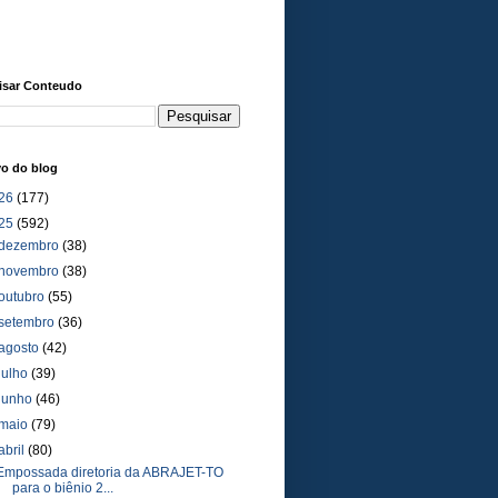
isar Conteudo
vo do blog
26
(177)
25
(592)
dezembro
(38)
novembro
(38)
outubro
(55)
setembro
(36)
agosto
(42)
julho
(39)
junho
(46)
maio
(79)
abril
(80)
Empossada diretoria da ABRAJET-TO
para o biênio 2...