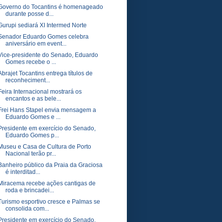
Governo do Tocantins é homenageado
durante posse d...
Gurupi sediará XI Intermed Norte
Senador Eduardo Gomes celebra
aniversário em event...
Vice-presidente do Senado, Eduardo
Gomes recebe o ...
Abrajet Tocantins entrega títulos de
reconheciment...
Feira Internacional mostrará os
encantos e as bele...
Frei Hans Stapel envia mensagem a
Eduardo Gomes e ...
Presidente em exercício do Senado,
Eduardo Gomes p...
Museu e Casa de Cultura de Porto
Nacional terão pr...
Banheiro público da Praia da Graciosa
é interditad...
Miracema recebe ações cantigas de
roda e brincadei...
Turismo esportivo cresce e Palmas se
consolida com...
Presidente em exercício do Senado,