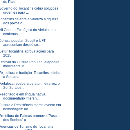
do Piauí
Governo do Tocantins cobra soluções
urgentes para ...
Tocantins celebra e valoriza a riqueza
dos povos o...
VII Corrida Ecológica da Aleluia atrai
centenas de...
Cultura popular: Secult e UFT
apresentam dossiê so...
Cetur Tocantins aprova ações para
2025
Festival da Cultura Popular Jalapoeira
movimenta M...
Fé, cultura e tradição: Tocantins celebra
a Semana...
Fortaleza receberá pela primeira vez o
Sol Sertões...
Reeditado e em língua nativa,
documentário imersiv...
Cultura e Resistência marca evento em
homenagem ao...
Prefeitura de Palmas promove “Páscoa
dos Sonhos” a...
Agências de Turismo do Tocantins