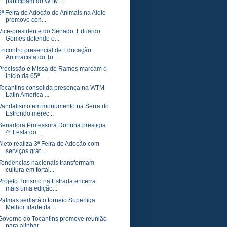
participam do WTM...
3ª Feira de Adoção de Animais na Aleto
promove con...
Vice-presidente do Senado, Eduardo
Gomes defende e...
Encontro presencial de Educação
Antirracista do To...
Procissão e Missa de Ramos marcam o
início da 65ª ...
Tocantins consolida presença na WTM
Latin America ...
Vandalismo em monumento na Serra do
Estrondo merec...
Senadora Professora Dorinha prestigia
4ª Festa do ...
Aleto realiza 3ª Feira de Adoção com
serviços grat...
Tendências nacionais transformam
cultura em fortal...
Projeto Turismo na Estrada encerra
mais uma edição...
Palmas sediará o torneio Superliga
Melhor Idade da...
Governo do Tocantins promove reunião
para alinhar ...