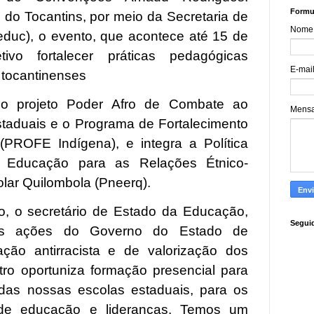
Formul
do Tocantins, por meio da Secretaria de
Nome
duc), o evento, que acontece até 15 de
ivo fortalecer práticas pedagógicas
E-mai
s tocantinenses
e do projeto Poder Afro de Combate ao
Mens
taduais e o Programa de Fortalecimento
PROFE Indígena), e integra a Política
, Educação para as Relações Étnico-
lar Quilombola (Pneerq).
o, o secretário de Estado da Educação,
Segui
as ações do Governo do Estado de
ação antirracista e de valorização dos
tro oportuniza formação presencial para
 das nossas escolas estaduais, para os
s de educação e lideranças. Temos um