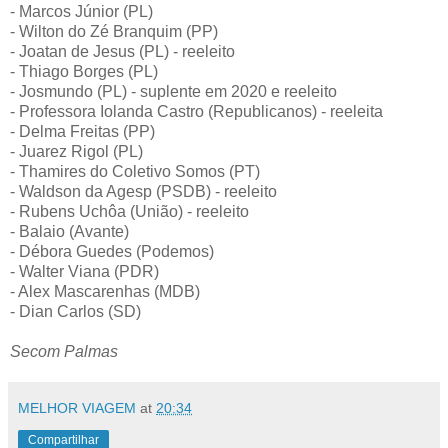
- Marcos Júnior (PL)
- Wilton do Zé Branquim (PP)
- Joatan de Jesus (PL) - reeleito
- Thiago Borges (PL)
- Josmundo (PL) - suplente em 2020 e reeleito
- Professora Iolanda Castro (Republicanos) - reeleita
- Delma Freitas (PP)
- Juarez Rigol (PL)
- Thamires do Coletivo Somos (PT)
- Waldson da Agesp (PSDB) - reeleito
- Rubens Uchôa (União) - reeleito
- Balaio (Avante)
- Débora Guedes (Podemos)
- Walter Viana (PDR)
- Alex Mascarenhas (MDB)
- Dian Carlos (SD)
Secom Palmas
MELHOR VIAGEM
at
20:34
Compartilhar