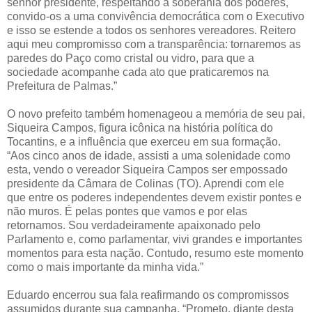
senhor presidente, respeitando a soberania dos poderes,
convido-os a uma convivência democrática com o Executivo
e isso se estende a todos os senhores vereadores. Reitero
aqui meu compromisso com a transparência: tornaremos as
paredes do Paço como cristal ou vidro, para que a
sociedade acompanhe cada ato que praticaremos na
Prefeitura de Palmas.”
O novo prefeito também homenageou a memória de seu pai,
Siqueira Campos, figura icônica na história política do
Tocantins, e a influência que exerceu em sua formação.
“Aos cinco anos de idade, assisti a uma solenidade como
esta, vendo o vereador Siqueira Campos ser empossado
presidente da Câmara de Colinas (TO). Aprendi com ele
que entre os poderes independentes devem existir pontes e
não muros. É pelas pontes que vamos e por elas
retornamos. Sou verdadeiramente apaixonado pelo
Parlamento e, como parlamentar, vivi grandes e importantes
momentos para esta nação. Contudo, resumo este momento
como o mais importante da minha vida.”
Eduardo encerrou sua fala reafirmando os compromissos
assumidos durante sua campanha. “Prometo, diante desta