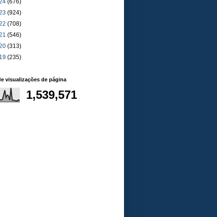
24
(676)
23
(924)
22
(708)
21
(546)
20
(313)
19
(235)
de visualizações de página
1,539,571