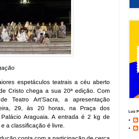
lgação
ores espetáculos teatrais a céu aberto
 de Cristo chega a sua 20ª edição. Com
de Teatro Art’Sacra, a apresentação
feira, 29, às 20 horas, na Praça dos
Luiz P
 Palácio Araguaia. A entrada é 2 kg de
e a classificação é livre.
odução conta com a participação de cerca