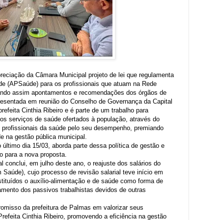
preciação da Câmara Municipal projeto de lei que regulamenta
úde (APSaúde) para os profissionais que atuam na Rede
ando assim apontamentos e recomendações dos órgãos de
apresentada em reunião do Conselho de Governança da Capital
refeita Cinthia Ribeiro e é parte de um trabalho para
 dos serviços de saúde ofertados à população, através do
 profissionais da saúde pelo seu desempenho, premiando
de na gestão pública municipal.
 último dia 15/03, aborda parte dessa política de gestão e
o para a nova proposta.
conclui, em julho deste ano, o reajuste dos salários do
 Saúde), cujo processo de revisão salarial teve início em
nstituídos o auxílio-alimentação e de saúde como forma de
amento dos passivos trabalhistas devidos de outras
isso da prefeitura de Palmas em valorizar seus
Prefeita Cinthia Ribeiro, promovendo a eficiência na gestão