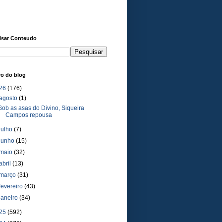
isar Conteudo
vo do blog
26
(176)
agosto
(1)
Sob as asas do Divino, Siqueira
Campos repousa
julho
(7)
junho
(15)
maio
(32)
abril
(13)
março
(31)
fevereiro
(43)
janeiro
(34)
25
(592)