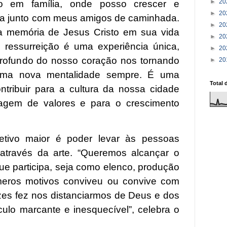
►
20
to em família, onde posso crescer e
►
20
a junto com meus amigos de caminhada.
►
20
a memória de Jesus Cristo em sua vida
►
20
e ressurreição é uma experiência única,
►
20
profundo do nosso coração nos tornando
►
20
ma nova mentalidade sempre. É uma
Total 
ntribuir para a cultura da nossa cidade
gem de valores e para o crescimento
jetivo maior é poder levar às pessoas
através da arte. “Queremos alcançar o
ue participa, seja como elenco, produção
úmeros motivos conviveu ou convive com
ezes fez nos distanciarmos de Deus e dos
ulo marcante e inesquecível”, celebra o