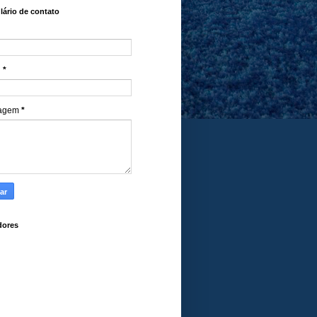
ário de contato
l
*
agem
*
dores