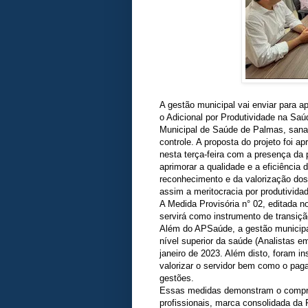
A gestão municipal vai enviar para a
o Adicional por Produtividade na Sa
Municipal de Saúde de Palmas, san
controle. A proposta do projeto foi 
nesta terça-feira com a presença da p
aprimorar a qualidade e a eficiência
reconhecimento e da valorização dos
assim a meritocracia por produtivida
A Medida Provisória n° 02, editada no
servirá como instrumento de transiçã
Além do APSaúde, a gestão municipal 
nível superior da saúde (Analistas em
janeiro de 2023. Além disto, foram i
valorizar o servidor bem como o pag
gestões.
Essas medidas demonstram o comprom
profissionais, marca consolidada da 