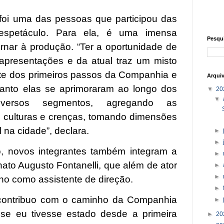
foi uma das pessoas que participou das
 espetáculo. Para ela, é uma imensa
Pesqu
ornar à produção. “Ter a oportunidade de
s apresentações e da atual traz um misto
arte dos primeiros passos da Companhia e
Arqui
uanto elas se aprimoraram ao longo dos
▼
20
▼
iversos segmentos, agregando as
s culturas e crenças, tomando dimensões
 na cidade”, declara.
►
►
o, novos integrantes também integram a
►
ato Augusto Fontanelli, que além de ator
►
►
o como assistente de direção.
►
contribuo com o caminho da Companhia
►
se eu tivesse estado desde a primeira
►
20