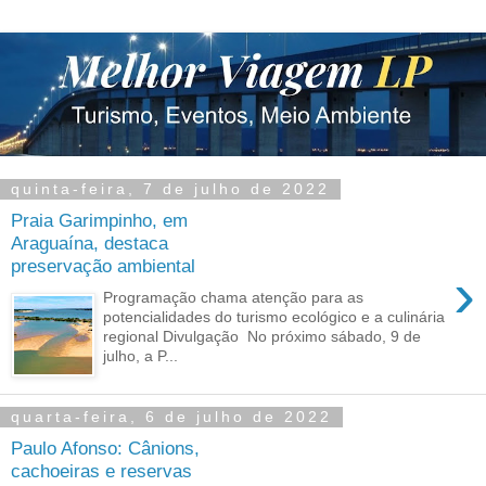
quinta-feira, 7 de julho de 2022
Praia Garimpinho, em
Araguaína, destaca
preservação ambiental
›
Programação chama atenção para as
potencialidades do turismo ecológico e a culinária
regional Divulgação No próximo sábado, 9 de
julho, a P...
quarta-feira, 6 de julho de 2022
Paulo Afonso: Cânions,
cachoeiras e reservas